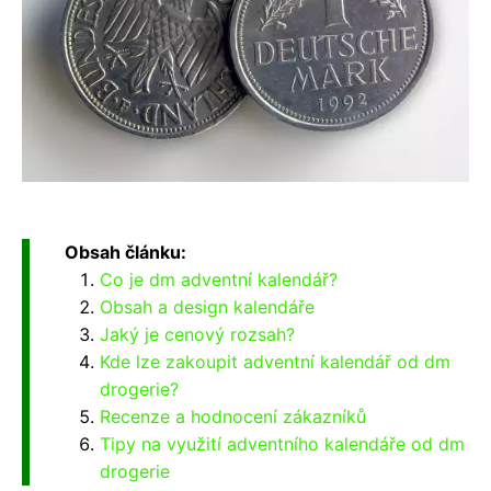
Obsah článku:
Co je dm adventní kalendář?
Obsah a design kalendáře
Jaký je cenový rozsah?
Kde lze zakoupit adventní kalendář od dm
drogerie?
Recenze a hodnocení zákazníků
Tipy na využití adventního kalendáře od dm
drogerie