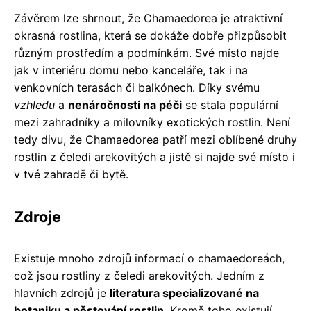
Závěrem lze shrnout, že Chamaedorea je atraktivní
okrasná rostlina, která se dokáže dobře přizpůsobit
různým prostředím a podmínkám. Své místo najde
jak v interiéru domu nebo kanceláře, tak i na
venkovních terasách či balkónech. Díky svému
vzhledu
a
nenáročnosti na péči
se stala populární
mezi zahradníky a milovníky exotických rostlin. Není
tedy divu, že Chamaedorea patří mezi oblíbené druhy
rostlin z čeledi arekovitých a jistě si najde své místo i
v tvé zahradě či bytě.
Zdroje
Existuje mnoho zdrojů informací o chamaedoreách,
což jsou rostliny z čeledi arekovitých. Jedním z
hlavních zdrojů je
literatura specializované na
botaniku a pěstování rostlin
. Kromě toho existují