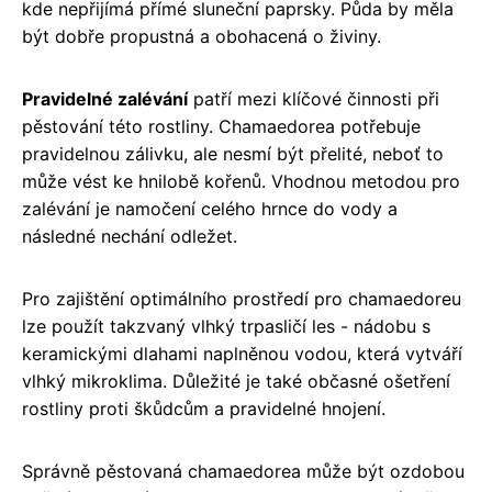
kde nepřijímá přímé sluneční paprsky. Půda by měla
být dobře propustná a obohacená o živiny.
Pravidelné zalévání
patří mezi klíčové činnosti při
pěstování této rostliny. Chamaedorea potřebuje
pravidelnou zálivku, ale nesmí být přelité, neboť to
může vést ke hnilobě kořenů. Vhodnou metodou pro
zalévání je namočení celého hrnce do vody a
následné nechání odležet.
Pro zajištění optimálního prostředí pro chamaedoreu
lze použít takzvaný vlhký trpasličí les - nádobu s
keramickými dlahami naplněnou vodou, která vytváří
vlhký mikroklima. Důležité je také občasné ošetření
rostliny proti škůdcům a pravidelné hnojení.
Správně pěstovaná chamaedorea může být ozdobou