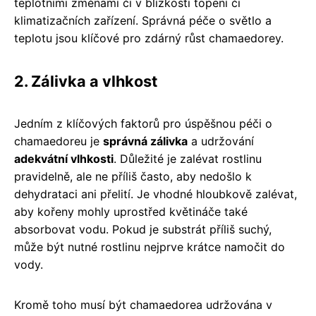
teplotními změnami či v blízkosti topení či
klimatizačních zařízení. Správná péče o světlo a
teplotu jsou klíčové pro zdárný růst chamaedorey.
2. Zálivka a vlhkost
Jedním z klíčových faktorů pro úspěšnou péči o
chamaedoreu je
správná zálivka
a udržování
adekvátní vlhkosti
. Důležité je zalévat rostlinu
pravidelně, ale ne příliš často, aby nedošlo k
dehydrataci ani přelití. Je vhodné hloubkově zalévat,
aby kořeny mohly uprostřed květináče také
absorbovat vodu. Pokud je substrát příliš suchý,
může být nutné rostlinu nejprve krátce namočit do
vody.
Kromě toho musí být chamaedorea udržována v