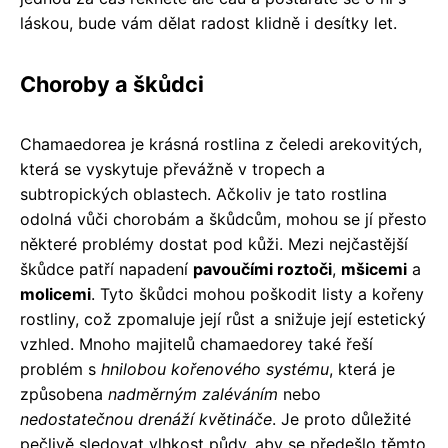
láskou, bude vám dělat radost klidně i desítky let.
Choroby a škůdci
Chamaedorea je krásná rostlina z čeledi arekovitých,
která se vyskytuje převážně v tropech a
subtropických oblastech. Ačkoliv je tato rostlina
odolná vůči chorobám a škůdcům, mohou se jí přesto
některé problémy dostat pod kůži. Mezi nejčastější
škůdce patří napadení
pavoučími roztoči
,
mšicemi
a
molicemi
. Tyto škůdci mohou poškodit listy a kořeny
rostliny, což zpomaluje její růst a snižuje její estetický
vzhled. Mnoho majitelů chamaedorey také řeší
problém s
hnilobou kořenového systému
, která je
způsobena
nadměrným zaléváním
nebo
nedostatečnou drenáží květináče
. Je proto důležité
pečlivě sledovat vlhkost půdy, aby se předešlo těmto