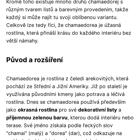
Kromě toho existuje mnoho druhů chamaedorej s
různým tvarem listů a barevným provedením, takže
každý si může najít tu svoji oblíbenou variantu.
Celkově lze tedy říci, že chamaedorea je úžasná
rostlina, která přináší krásu do každého interiéru bez
větší námahy.
Původ a rozšíření
Chamaedorea je rostlina z čeledi arekovitých, která
pochází ze Střední a Jižní Ameriky. Již po staletí je
využívána původními kmeny jako potrava a léčivá
rostlina. Dnes se chamaedorea používá především
jako
okrasná rostlina
pro své
dekorativní listy
a
příjemnou zelenou barvu
, kterou dodá interiéru nebo
terase. Své jméno získala podle řeckých slov
"chamai" (malý) a "dorea" (dar), což odkazuje na