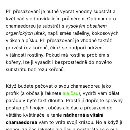
Při přesazování je nutné vybrat vhodný substrát a
květináč s odpovídajícím průměrem. Optimum pro
chamaedoreu je substrát s
vysokým obsahem
organických látek
, např. směs rašeliny, kokosových
vláken a písku. Při přesazování je vhodné taktéž
provést řez kořenů, čímž se podpoří udržení
vitálnosti rostliny. Pokud má rostlina problém s
kořeny, lze ji vysadit i bezprostředně do nového
substrátu bez řezu kořenů.
Když budete pečovat o svou chamaedoreu jako
profík (a občas jí řeknete
ale čau
), vydrží vám dělat
parádu v bytě fakt dlouho. Prostě jí dopřejte správný
postup při hnojení, občas ale čau a přesazení do
většího květináče, a tahle
nádherná a vitální
chamaedorea
vám to vrátí svojí krásou. No a když jí
jednou za čas řeknete ale čau a postaráte se o ni s