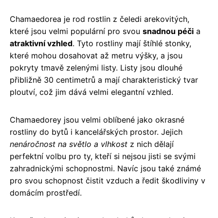
Chamaedorea je rod rostlin z čeledi arekovitých,
které jsou velmi populární pro svou
snadnou péči
a
atraktivní vzhled
. Tyto rostliny mají štíhlé stonky,
které mohou dosahovat až metru výšky, a jsou
pokryty tmavě zelenými listy. Listy jsou dlouhé
přibližně 30 centimetrů a mají charakteristický tvar
ploutví, což jim dává velmi elegantní vzhled.
Chamaedorey jsou velmi oblíbené jako okrasné
rostliny do bytů i kancelářských prostor. Jejich
nenáročnost na světlo a vlhkost
z nich dělají
perfektní volbu pro ty, kteří si nejsou jisti se svými
zahradnickými schopnostmi. Navíc jsou také známé
pro svou schopnost čistit vzduch a ředit škodliviny v
domácím prostředí.