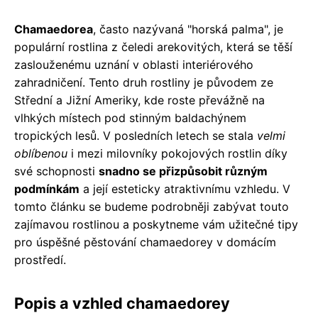
Chamaedorea
, často nazývaná "horská palma", je
populární rostlina z čeledi arekovitých, která se těší
zaslouženému uznání v oblasti interiérového
zahradničení. Tento druh rostliny je původem ze
Střední a Jižní Ameriky, kde roste převážně na
vlhkých místech pod stinným baldachýnem
tropických lesů. V posledních letech se stala
velmi
oblíbenou
i mezi milovníky pokojových rostlin díky
své schopnosti
snadno se přizpůsobit různým
podmínkám
a její esteticky atraktivnímu vzhledu. V
tomto článku se budeme podrobněji zabývat touto
zajímavou rostlinou a poskytneme vám užitečné tipy
pro úspěšné pěstování chamaedorey v domácím
prostředí.
Popis a vzhled chamaedorey