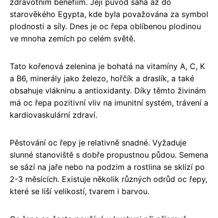
zdravotním benefiím. Její původ sahá až do
starověkého Egypta, kde byla považována za symbol
plodnosti a síly. Dnes je oc řepa oblíbenou plodinou
ve mnoha zemích po celém světě.
Tato kořenová zelenina je bohatá na vitamíny A, C, K
a B6, minerály jako železo, hořčík a draslík, a také
obsahuje vlákninu a antioxidanty. Díky těmto živinám
má oc řepa pozitivní vliv na imunitní systém, trávení a
kardiovaskulární zdraví.
Pěstování oc řepy je relativně snadné. Vyžaduje
slunné stanoviště s dobře propustnou půdou. Semena
se sází na jaře nebo na podzim a rostlina se sklízí po
2-3 měsících. Existuje několik různých odrůd oc řepy,
které se liší velikostí, tvarem i barvou.