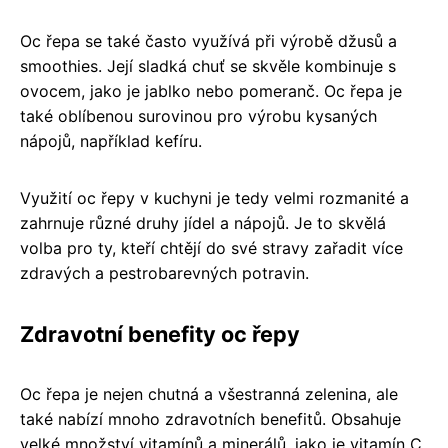
Oc řepa se také často využívá při výrobě džusů a
smoothies. Její sladká chuť se skvěle kombinuje s
ovocem, jako je jablko nebo pomeranč. Oc řepa je
také oblíbenou surovinou pro výrobu kysaných
nápojů, například kefíru.
Využití oc řepy v kuchyni je tedy velmi rozmanité a
zahrnuje různé druhy jídel a nápojů. Je to skvělá
volba pro ty, kteří chtějí do své stravy zařadit více
zdravých a pestrobarevných potravin.
Zdravotní benefity oc řepy
Oc řepa je nejen chutná a všestranná zelenina, ale
také nabízí mnoho zdravotních benefitů. Obsahuje
velké množství vitamínů a minerálů, jako je vitamín C,