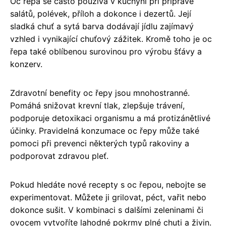
Oc řepa se často používá v kuchyni při přípravě
salátů, polévek, příloh a dokonce i dezertů. Její
sladká chuť a sytá barva dodávají jídlu zajímavý
vzhled i vynikající chuťový zážitek. Kromě toho je oc
řepa také oblíbenou surovinou pro výrobu šťávy a
konzerv.
Zdravotní benefity oc řepy jsou mnohostranné.
Pomáhá snižovat krevní tlak, zlepšuje trávení,
podporuje detoxikaci organismu a má protizánětlivé
účinky. Pravidelná konzumace oc řepy může také
pomoci při prevenci některých typů rakoviny a
podporovat zdravou pleť.
Pokud hledáte nové recepty s oc řepou, nebojte se
experimentovat. Můžete ji grilovat, péct, vařit nebo
dokonce sušit. V kombinaci s dalšími zeleninami či
ovocem vytvoříte lahodné pokrmy plné chuti a živin.