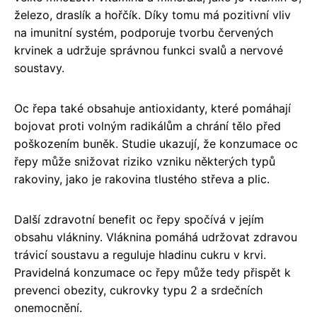
železo, draslík a hořčík. Díky tomu má pozitivní vliv
na imunitní systém, podporuje tvorbu červených
krvinek a udržuje správnou funkci svalů a nervové
soustavy.
Oc řepa také obsahuje antioxidanty, které pomáhají
bojovat proti volným radikálům a chrání tělo před
poškozením buněk. Studie ukazují, že konzumace oc
řepy může snižovat riziko vzniku některých typů
rakoviny, jako je rakovina tlustého střeva a plic.
Další zdravotní benefit oc řepy spočívá v jejím
obsahu vlákniny. Vláknina pomáhá udržovat zdravou
trávicí soustavu a reguluje hladinu cukru v krvi.
Pravidelná konzumace oc řepy může tedy přispět k
prevenci obezity, cukrovky typu 2 a srdečních
onemocnění.