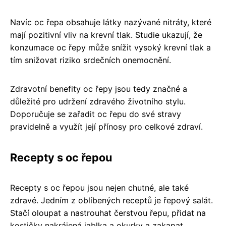
Navíc oc řepa obsahuje látky nazývané nitráty, které
mají pozitivní vliv na krevní tlak. Studie ukazují, že
konzumace oc řepy může snížit vysoký krevní tlak a
tím snižovat riziko srdečních onemocnění.
Zdravotní benefity oc řepy jsou tedy značné a
důležité pro udržení zdravého životního stylu.
Doporučuje se zařadit oc řepu do své stravy
pravidelně a využít její přínosy pro celkové zdraví.
Recepty s oc řepou
Recepty s oc řepou jsou nejen chutné, ale také
zdravé. Jedním z oblíbených receptů je řepový salát.
Stačí oloupat a nastrouhat čerstvou řepu, přidat na
kostičky nakrájená jablka a okurky a zakapat