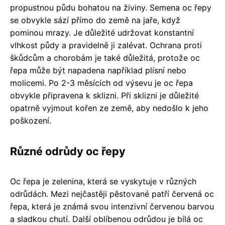
propustnou půdu bohatou na živiny. Semena oc řepy
se obvykle sází přímo do země na jaře, když
pominou mrazy. Je důležité udržovat konstantní
vlhkost půdy a pravidelně ji zalévat. Ochrana proti
škůdcům a chorobám je také důležitá, protože oc
řepa může být napadena například plísní nebo
molicemi. Po 2-3 měsících od výsevu je oc řepa
obvykle připravena k sklizni. Při sklizni je důležité
opatrně vyjmout kořen ze země, aby nedošlo k jeho
poškození.
Různé odrůdy oc řepy
Oc řepa je zelenina, která se vyskytuje v různých
odrůdách. Mezi nejčastěji pěstované patří červená oc
řepa, která je známá svou intenzivní červenou barvou
a sladkou chutí. Další oblíbenou odrůdou je bílá oc