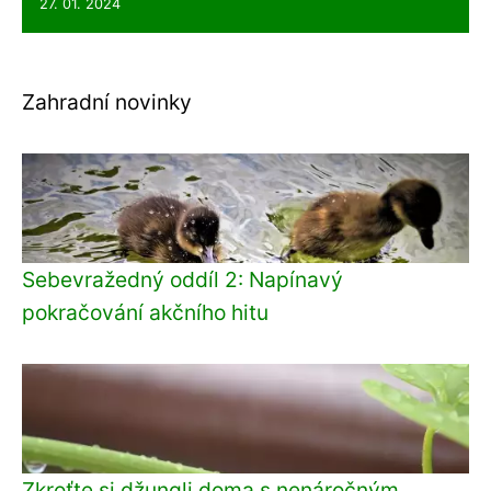
27. 01. 2024
Zahradní novinky
Sebevražedný oddíl 2: Napínavý
pokračování akčního hitu
Zkroťte si džungli doma s nenáročným