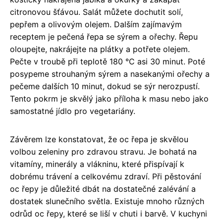
citronovou šťávou. Salát můžete dochutit solí,
pepřem a olivovým olejem. Dalším zajímavým
receptem je pečená řepa se sýrem a ořechy. Řepu
oloupejte, nakrájejte na plátky a potřete olejem.
Pečte v troubě při teplotě 180 °C asi 30 minut. Poté
posypeme strouhaným sýrem a nasekanými ořechy a
pečeme dalších 10 minut, dokud se sýr nerozpustí.
Tento pokrm je skvělý jako příloha k masu nebo jako
samostatné jídlo pro vegetariány.
Závěrem lze konstatovat, že oc řepa je skvělou
volbou zeleniny pro zdravou stravu. Je bohatá na
vitamíny, minerály a vlákninu, které přispívají k
dobrému trávení a celkovému zdraví. Při pěstování
oc řepy je důležité dbát na dostatečné zalévání a
dostatek slunečního světla. Existuje mnoho různých
odrůd oc řepy, které se liší v chuti i barvě. V kuchyni