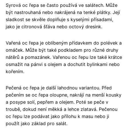
Syrová oc řepa se často používá ve salátech. Může
být nastrouhaná nebo nakrájená na tenké plátky. Její
sladkost se skvěle doplňuje s kyselými přísadami,
jako je citronová šťáva nebo octový dresink.
Vařená oc řepa je oblíbeným přídavkem do polévek a
omáček. Může být také podkladem pro různé druhy
nátěrů a pomazánek. Vařenou oc řepu lze také krátce
osmažit na pánvi s olejem a dochutit bylinkami nebo
kořením.
Pečená oc řepa je další lahodnou variantou. Před
pečením se oc řepa oloupne, nakrájí na menší kousky
a posype solí, pepřem a olejem. Poté se peče v
troubě, dokud není měkká a lehce zlatavá. Pečenou
oc řepu lze podávat jako přílohu k masu nebo ji
použít jako základ pro salát.