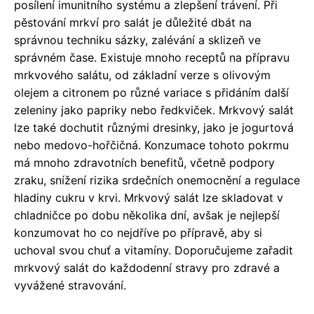
posílení imunitního systému a zlepšení trávení. Při
pěstování mrkví pro salát je důležité dbát na
správnou techniku sázky, zalévání a sklizeň ve
správném čase. Existuje mnoho receptů na přípravu
mrkvového salátu, od základní verze s olivovým
olejem a citronem po různé variace s přidáním další
zeleniny jako papriky nebo ředkviček. Mrkvový salát
lze také dochutit různými dresinky, jako je jogurtová
nebo medovo-hořčičná. Konzumace tohoto pokrmu
má mnoho zdravotních benefitů, včetně podpory
zraku, snížení rizika srdečních onemocnění a regulace
hladiny cukru v krvi. Mrkvový salát lze skladovat v
chladničce po dobu několika dní, avšak je nejlepší
konzumovat ho co nejdříve po přípravě, aby si
uchoval svou chuť a vitamíny. Doporučujeme zařadit
mrkvový salát do každodenní stravy pro zdravé a
vyvážené stravování.