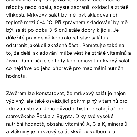
nádoby nebo obalu, abyste zabránili oxidaci a ztrátě
vlhkosti. Mrkvový salát by měl být skladován při
teplotě mezi 0-4 °C. Při správném skladování by měl
být salát po dobu 3-5 dnů stále dobrý k jídlu. Je
důležité pravidelně kontrolovat stav salátu a
odstranit jakékoli zkažené části. Pamatujte také na
to, že delší skladování může vést ke ztrátě vitamínů a
živin. Doporučuje se tedy konzumovat mrkvový salát
co nejdříve po jeho přípravě pro maximální nutriční
hodnotu.
Závěrem lze konstatovat, že mrkvový salát je nejen
výživný, ale také osvěžující pokrm plný vitamínů pro
zdravou stravu. Jeho původ a historie sahají až do
starověkého Řecka a Egypta. Díky své vysoké
nutriční hodnotě, obsahu vitamínů A, C a K, minerálů
a vlákniny je mrkvový salát skvělou volbou pro