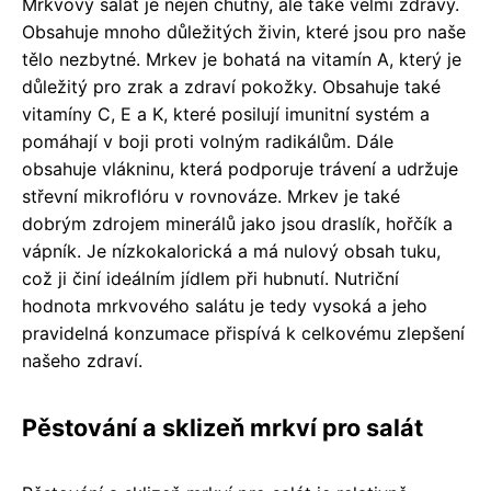
Mrkvový salát je nejen chutný, ale také velmi zdravý.
Obsahuje mnoho důležitých živin, které jsou pro naše
tělo nezbytné. Mrkev je bohatá na vitamín A, který je
důležitý pro zrak a zdraví pokožky. Obsahuje také
vitamíny C, E a K, které posilují imunitní systém a
pomáhají v boji proti volným radikálům. Dále
obsahuje vlákninu, která podporuje trávení a udržuje
střevní mikroflóru v rovnováze. Mrkev je také
dobrým zdrojem minerálů jako jsou draslík, hořčík a
vápník. Je nízkokalorická a má nulový obsah tuku,
což ji činí ideálním jídlem při hubnutí. Nutriční
hodnota mrkvového salátu je tedy vysoká a jeho
pravidelná konzumace přispívá k celkovému zlepšení
našeho zdraví.
Pěstování a sklizeň mrkví pro salát