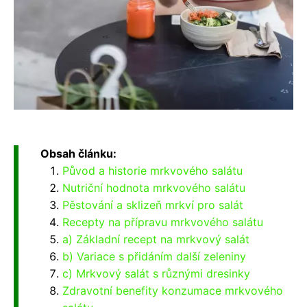
Obsah článku:
Původ a historie mrkvového salátu
Nutriční hodnota mrkvového salátu
Pěstování a sklizeň mrkví pro salát
Recepty na přípravu mrkvového salátu
a) Základní recept na mrkvový salát
b) Variace s přidáním další zeleniny
c) Mrkvový salát s různými dresinky
Zdravotní benefity konzumace mrkvového