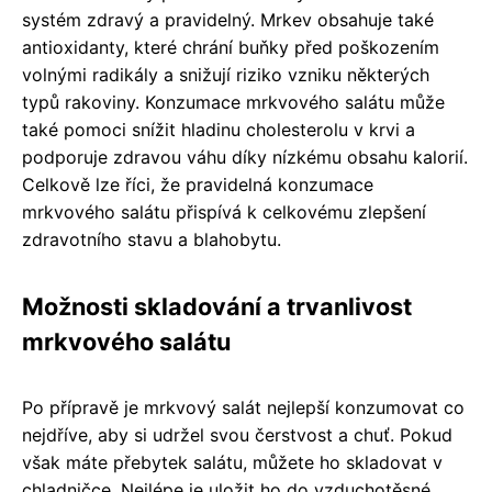
systém zdravý a pravidelný. Mrkev obsahuje také
antioxidanty, které chrání buňky před poškozením
volnými radikály a snižují riziko vzniku některých
typů rakoviny. Konzumace mrkvového salátu může
také pomoci snížit hladinu cholesterolu v krvi a
podporuje zdravou váhu díky nízkému obsahu kalorií.
Celkově lze říci, že pravidelná konzumace
mrkvového salátu přispívá k celkovému zlepšení
zdravotního stavu a blahobytu.
Možnosti skladování a trvanlivost
mrkvového salátu
Po přípravě je mrkvový salát nejlepší konzumovat co
nejdříve, aby si udržel svou čerstvost a chuť. Pokud
však máte přebytek salátu, můžete ho skladovat v
chladničce. Nejlépe je uložit ho do vzduchotěsné