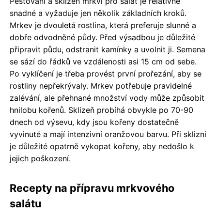
Pěstování a sklizeň mrkví pro salát je relativně
snadné a vyžaduje jen několik základních kroků.
Mrkev je dvouletá rostlina, která preferuje slunné a
dobře odvodněné půdy. Před výsadbou je důležité
připravit půdu, odstranit kamínky a uvolnit ji. Semena
se sází do řádků ve vzdálenosti asi 15 cm od sebe.
Po vyklíčení je třeba provést první prořezání, aby se
rostliny nepřekrývaly. Mrkev potřebuje pravidelné
zalévání, ale přehnané množství vody může způsobit
hnilobu kořenů. Sklizeň probíhá obvykle po 70-90
dnech od výsevu, kdy jsou kořeny dostatečně
vyvinuté a mají intenzivní oranžovou barvu. Při sklizni
je důležité opatrně vykopat kořeny, aby nedošlo k
jejich poškození.
Recepty na přípravu mrkvového
salátu