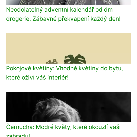
Neodolatelný adventní kalendář od dm
drogerie: Zábavné překvapení každý den!
Pokojové květiny: Vhodné květiny do bytu,
které oživí váš interiér!
Černucha: Modré květy, které okouzlí vaši
zahradu!