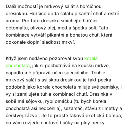
Další možností je mrkvový salát s hořčičnou
dresinkou. Hořčice dodá salátu pikantní chuť a ostré
aroma. Pro tuto dresinku smíchejte hořčici,
octomaltu, olivový olej, med a špetku soli. Tato
kombinace vytváří pikantní a bohatou chuť, která
dokonale doplní sladkost mrkví.
Když jsem nedávno pozoroval svou
korela
chocholatá
, jak si pochutnává na kousku mrkve,
napadlo mě připravit něco speciálního. Tenhle
mrkvový salát s asijskou dresinkou je fakt pecka -
podobně jako korela chocholatá miluje své pamlsky, i
vy si zamilujete tuhle kombinaci chutí. Dresinka v
sobě má sójovku, rybí omáčku (tu bych korela
chocholatá asi neocenila), sezamáč, šťávu z limetky a
čerstvej zázvor. Je to prostě taková exotická bomba,
co vám rozjede chuťové buňky na plný pecky.