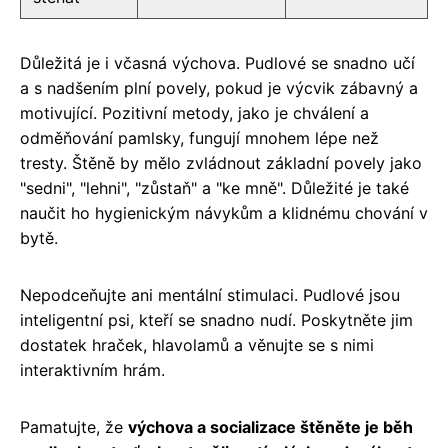
Důležitá je i včasná výchova. Pudlové se snadno učí
a s nadšením plní povely, pokud je výcvik zábavný a
motivující. Pozitivní metody, jako je chválení a
odměňování pamlsky, fungují mnohem lépe než
tresty. Štěně by mělo zvládnout základní povely jako
"sedni", "lehni", "zůstaň" a "ke mně". Důležité je také
naučit ho hygienickým návykům a klidnému chování v
bytě.
Nepodceňujte ani mentální stimulaci. Pudlové jsou
inteligentní psi, kteří se snadno nudí. Poskytněte jim
dostatek hraček, hlavolamů a věnujte se s nimi
interaktivním hrám.
Pamatujte, že
výchova a socializace štěněte je běh