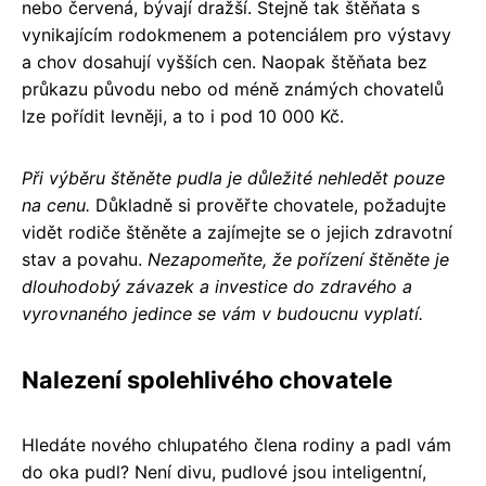
nebo červená, bývají dražší. Stejně tak štěňata s
vynikajícím rodokmenem a potenciálem pro výstavy
a chov dosahují vyšších cen. Naopak štěňata bez
průkazu původu nebo od méně známých chovatelů
lze pořídit levněji, a to i pod 10 000 Kč.
Při výběru štěněte pudla je důležité nehledět pouze
na cenu.
Důkladně si prověřte chovatele, požadujte
vidět rodiče štěněte a zajímejte se o jejich zdravotní
stav a povahu.
Nezapomeňte, že pořízení štěněte je
dlouhodobý závazek a investice do zdravého a
vyrovnaného jedince se vám v budoucnu vyplatí.
Nalezení spolehlivého chovatele
Hledáte nového chlupatého člena rodiny a padl vám
do oka pudl? Není divu, pudlové jsou inteligentní,