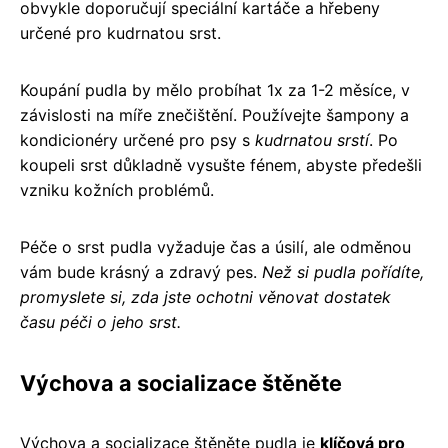
obvykle doporučují speciální kartáče a hřebeny
určené pro kudrnatou srst.
Koupání pudla by mělo probíhat 1x za 1-2 měsíce, v
závislosti na míře znečištění. Používejte šampony a
kondicionéry určené pro psy s
kudrnatou srstí
. Po
koupeli srst důkladně vysušte fénem, abyste předešli
vzniku kožních problémů.
Péče o srst pudla vyžaduje čas a úsilí, ale odměnou
vám bude krásný a zdravý pes.
Než si pudla pořídíte,
promyslete si, zda jste ochotni věnovat dostatek
času péči o jeho srst.
Výchova a socializace štěněte
Výchova a socializace štěněte pudla je
klíčová pro