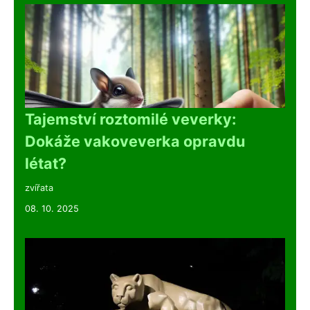
Tajemství roztomilé veverky:
Dokáže vakoveverka opravdu
létat?
zvířata
08. 10. 2025