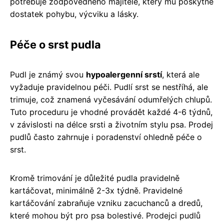
potřebuje zodpovědného majitele, který mu poskytne
dostatek pohybu, výcviku a lásky.
Péče o srst pudla
Pudl je známý svou
hypoalergenní srstí
, která ale
vyžaduje pravidelnou péči. Pudlí srst se nestříhá, ale
trimuje, což znamená vyčesávání odumřelých chlupů.
Tuto proceduru je vhodné provádět každé 4-6 týdnů,
v závislosti na délce srsti a životním stylu psa. Prodej
pudlů často zahrnuje i poradenství ohledně péče o
srst.
Kromě trimování je důležité pudla pravidelně
kartáčovat, minimálně 2-3x týdně. Pravidelné
kartáčování zabraňuje vzniku zacuchanců a dredů,
které mohou být pro psa bolestivé. Prodejci pudlů