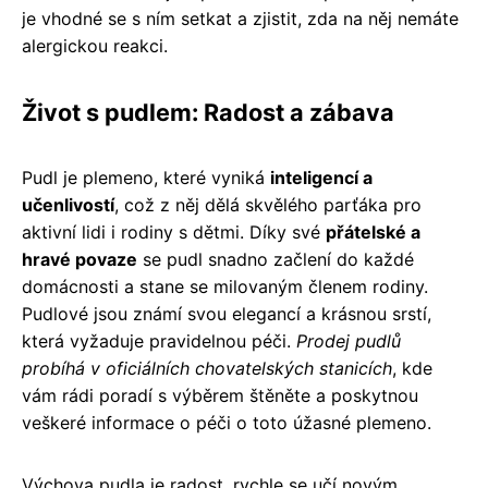
je vhodné se s ním setkat a zjistit, zda na něj nemáte
alergickou reakci.
Život s pudlem: Radost a zábava
Pudl je plemeno, které vyniká
inteligencí a
učenlivostí
, což z něj dělá skvělého parťáka pro
aktivní lidi i rodiny s dětmi. Díky své
přátelské a
hravé povaze
se pudl snadno začlení do každé
domácnosti a stane se milovaným členem rodiny.
Pudlové jsou známí svou elegancí a krásnou srstí,
která vyžaduje pravidelnou péči.
Prodej pudlů
probíhá v oficiálních chovatelských stanicích
, kde
vám rádi poradí s výběrem štěněte a poskytnou
veškeré informace o péči o toto úžasné plemeno.
Výchova pudla je radost, rychle se učí novým