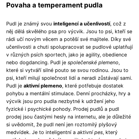
Povaha a temperament pudla
Pudl je známý svou
inteligencí a učenlivostí
, což z
něj dělá skvělého psa pro výcvik. Jsou to psi, kteří se
rádi učí novým věcem a potěší své majitele. Díky své
učenlivosti a chuti spolupracovat se pudlové uplatňují
v různých psích sportech, jako je agility, obedience
nebo dogdancing. Pudl je
společenské plemeno
,
které si vytváří silné pouto se svou rodinou. Jsou to
psi, kteří milují společnost lidí a neradi zůstávají sami.
Pudl je
aktivní plemeno
, které potřebuje dostatek
pohybu a mentální stimulace. Denní procházky, hry a
výcvik jsou pro pudla nezbytné k udržení jeho
fyzické i psychické pohody. Prodej pudlů a pudl
prodej jsou častými hesly na internetu, ale je důležité
si uvědomit, že pudl není jen roztomilý plyšový
medvídek. Je to inteligentní a
aktivní pes
, který