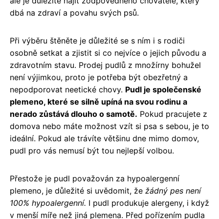
ale je důležité najít zodpovědného chovatele, který
dbá na zdraví a povahu svých psů.
Při výběru štěněte je důležité se s ním i s rodiči
osobně setkat a zjistit si co nejvíce o jejich původu a
zdravotním stavu. Prodej pudlů z množírny bohužel
není výjimkou, proto je potřeba být obezřetný a
nepodporovat neetické chovy.
Pudl je společenské
plemeno, které se silně upíná na svou rodinu a
nerado zůstává dlouho o samotě.
Pokud pracujete z
domova nebo máte možnost vzít si psa s sebou, je to
ideální. Pokud ale trávíte většinu dne mimo domov,
pudl pro vás nemusí být tou nejlepší volbou.
Přestože je pudl považován za hypoalergenní
plemeno, je důležité si uvědomit, že
žádný pes není
100% hypoalergenní.
I pudl produkuje alergeny, i když
v menší míře než jiná plemena. Před pořízením pudla