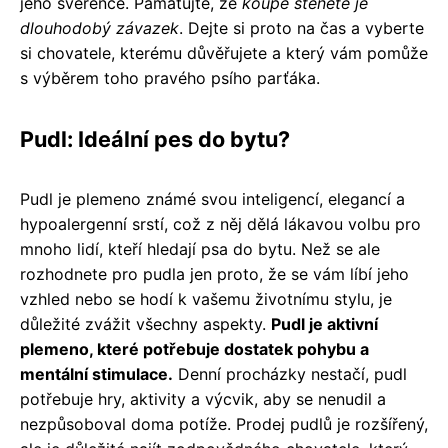
jeho svěřence. Pamatujte, že
koupě štěněte je
dlouhodobý závazek
. Dejte si proto na čas a vyberte
si chovatele, kterému důvěřujete a který vám pomůže
s výběrem toho pravého psího parťáka.
Pudl: Ideální pes do bytu?
Pudl je plemeno známé svou inteligencí, elegancí a
hypoalergenní srstí, což z něj dělá lákavou volbu pro
mnoho lidí, kteří hledají psa do bytu. Než se ale
rozhodnete pro pudla jen proto, že se vám líbí jeho
vzhled nebo se hodí k vašemu životnímu stylu, je
důležité zvážit všechny aspekty.
Pudl je aktivní
plemeno, které potřebuje dostatek pohybu a
mentální stimulace.
Denní procházky nestačí, pudl
potřebuje hry, aktivity a výcvik, aby se nenudil a
nezpůsoboval doma potíže. Prodej pudlů je rozšířený,