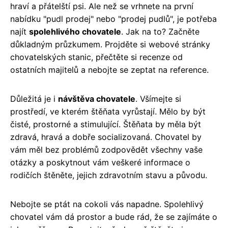
hraví a přátelští psi. Ale než se vrhnete na první
nabídku "pudl prodej" nebo "prodej pudlů", je potřeba
najít
spolehlivého chovatele
. Jak na to? Začněte
důkladným průzkumem. Projděte si webové stránky
chovatelských stanic, přečtěte si recenze od
ostatních majitelů a nebojte se zeptat na reference.
Důležitá je i
návštěva chovatele
. Všímejte si
prostředí, ve kterém štěňata vyrůstají. Mělo by být
čisté, prostorné a stimulující. Štěňata by měla být
zdravá, hravá a dobře socializovaná. Chovatel by
vám měl bez problémů zodpovědět všechny vaše
otázky a poskytnout vám veškeré informace o
rodičích štěněte, jejich zdravotním stavu a původu.
Nebojte se ptát na cokoli vás napadne. Spolehlivý
chovatel vám dá prostor a bude rád, že se zajímáte o