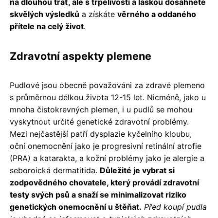
na dlouhou trať, ale s trpělivostí a láskou dosáhnete
skvělých výsledků
a získáte
věrného a oddaného
přítele na celý život
.
Zdravotní aspekty plemene
Pudlové jsou obecně považováni za zdravé plemeno
s průměrnou délkou života 12-15 let. Nicméně, jako u
mnoha čistokrevných plemen, i u pudlů se mohou
vyskytnout určité genetické zdravotní problémy.
Mezi nejčastější patří dysplazie kyčelního kloubu,
oční onemocnění jako je progresivní retinální atrofie
(PRA) a katarakta, a kožní problémy jako je alergie a
seboroická dermatitida.
Důležité je vybrat si
zodpovědného chovatele, který provádí zdravotní
testy svých psů a snaží se minimalizovat riziko
genetických onemocnění u štěňat.
Před koupí pudla