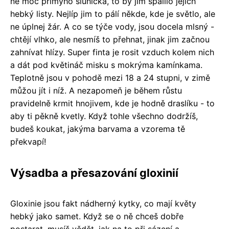
ne moc přímýho sluníčka, to by jim spálilo jejich
hebký listy. Nejlíp jim to pálí někde, kde je světlo, ale
ne úplnej žár. A co se týče vody, jsou docela mlsný -
chtějí vlhko, ale nesmíš to přehnat, jinak jim začnou
zahnívat hlízy. Super finta je rosit vzduch kolem nich
a dát pod květináč misku s mokrýma kamínkama.
Teplotně jsou v pohodě mezi 18 a 24 stupni, v zimě
můžou jít i níž. A nezapomeň je během růstu
pravidelně krmit hnojivem, kde je hodně draslíku - to
aby ti pěkně kvetly. Když tohle všechno dodržíš,
budeš koukat, jakýma barvama a vzorema tě
překvapí!
Výsadba a přesazování gloxinií
Gloxinie jsou fakt nádherný kytky, co mají květy
hebký jako samet. Když se o ně chceš dobře