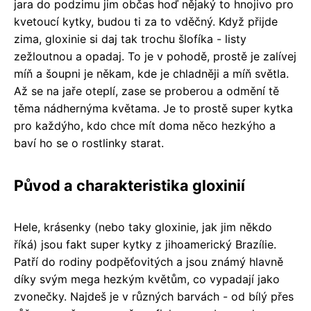
jara do podzimu jim občas hoď nějaký to hnojivo pro
kvetoucí kytky, budou ti za to vděčný. Když přijde
zima, gloxinie si daj tak trochu šlofíka - listy
zežloutnou a opadaj. To je v pohodě, prostě je zalívej
míň a šoupni je někam, kde je chladněji a míň světla.
Až se na jaře oteplí, zase se proberou a odmění tě
těma nádhernýma květama. Je to prostě super kytka
pro každýho, kdo chce mít doma něco hezkýho a
baví ho se o rostlinky starat.
Původ a charakteristika gloxinií
Hele, krásenky (nebo taky gloxinie, jak jim někdo
říká) jsou fakt super kytky z jihoamerický Brazílie.
Patří do rodiny podpěťovitých a jsou známý hlavně
díky svým mega hezkým květům, co vypadají jako
zvonečky. Najdeš je v různých barvách - od bílý přes