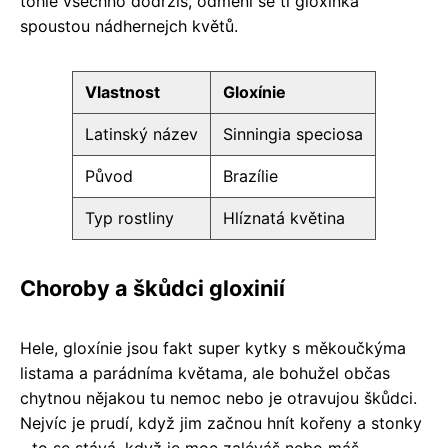
tohle všechno dodržíš, odmění se ti gloxinka
spoustou nádhernejch květů.
Vlastnost
Gloxínie
Latinský název
Sinningia speciosa
Původ
Brazílie
Typ rostliny
Hlíznatá květina
Choroby a škůdci gloxinií
Hele, gloxínie jsou fakt super kytky s měkoučkýma
listama a parádníma květama, ale bohužel občas
chytnou nějakou tu nemoc nebo je otravujou škůdci.
Nejvíc je prudí, když jim začnou hnít kořeny a stonky