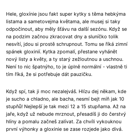
Hele, gloxínie jsou fakt super kytky s těma hebkýma
listama a sametovejma květama, ale musej si taky
odpočinout, aby měly šťávu na další sezónu. Když se
na podzim začnou zkracovat dny a sluníčko tolik
nesvítí, jdou si prostě schrupnout. Tomu se říká zimní
spánek gloxinií. Kytka zpomalí, přestane vyhánět
nový listy a květy, a ty starý zežloutnou a uschnou.
Není to nic špatnýho, to je úplně normální - vlastně ti
tím říká, že si potřebuje dát pauzičku.
Když spí, tak ji moc nezalejváš. Hlízu dej někam, kde
je sucho a chladno, ale bacha, nesmí bejt míň jak 10
stupňů! Nejlepší je tak mezi 12 a 15 stupňama. Až na
jaře, když už nebude mrznout, přesadíš ji do čerstvý
hlíny a pomalu začneš zalívat. Za chvíli vykouknou
první výhonky a gloxinie se zase rozjede jako divá.