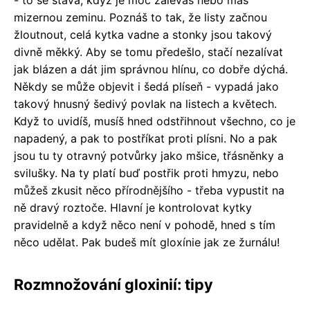
- to se stává, když je moc zaléváš nebo máš
mizernou zeminu. Poznáš to tak, že listy začnou
žloutnout, celá kytka vadne a stonky jsou takový
divně měkký. Aby se tomu předešlo, stačí nezalívat
jak blázen a dát jim správnou hlínu, co dobře dýchá.
Někdy se může objevit i šedá plíseň - vypadá jako
takový hnusný šedivý povlak na listech a květech.
Když to uvidíš, musíš hned odstřihnout všechno, co je
napadený, a pak to postříkat proti plísni. No a pak
jsou tu ty otravný potvůrky jako mšice, třásněnky a
svilušky. Na ty platí buď postřik proti hmyzu, nebo
můžeš zkusit něco přírodnějšího - třeba vypustit na
ně dravý roztoče. Hlavní je kontrolovat kytky
pravidelně a když něco není v pohodě, hned s tím
něco udělat. Pak budeš mít gloxínie jak ze žurnálu!
Rozmnožování gloxinií: tipy