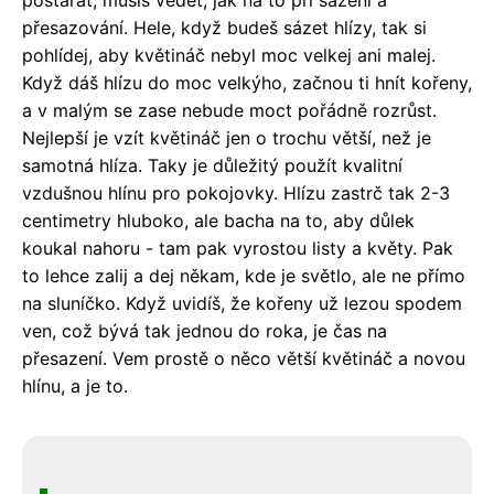
postarat, musíš vědět, jak na to při sázení a
přesazování. Hele, když budeš sázet hlízy, tak si
pohlídej, aby květináč nebyl moc velkej ani malej.
Když dáš hlízu do moc velkýho, začnou ti hnít kořeny,
a v malým se zase nebude moct pořádně rozrůst.
Nejlepší je vzít květináč jen o trochu větší, než je
samotná hlíza. Taky je důležitý použít kvalitní
vzdušnou hlínu pro pokojovky. Hlízu zastrč tak 2-3
centimetry hluboko, ale bacha na to, aby důlek
koukal nahoru - tam pak vyrostou listy a květy. Pak
to lehce zalij a dej někam, kde je světlo, ale ne přímo
na sluníčko. Když uvidíš, že kořeny už lezou spodem
ven, což bývá tak jednou do roka, je čas na
přesazení. Vem prostě o něco větší květináč a novou
hlínu, a je to.