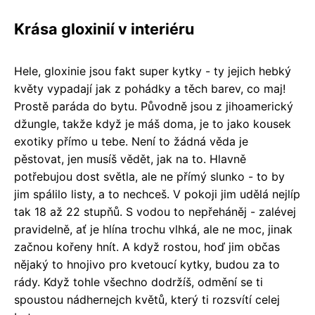
Krása gloxinií v interiéru
Hele, gloxinie jsou fakt super kytky - ty jejich hebký
květy vypadají jak z pohádky a těch barev, co maj!
Prostě paráda do bytu. Původně jsou z jihoamerický
džungle, takže když je máš doma, je to jako kousek
exotiky přímo u tebe. Není to žádná věda je
pěstovat, jen musíš vědět, jak na to. Hlavně
potřebujou dost světla, ale ne přímý slunko - to by
jim spálilo listy, a to nechceš. V pokoji jim udělá nejlíp
tak 18 až 22 stupňů. S vodou to nepřeháněj - zalévej
pravidelně, ať je hlína trochu vlhká, ale ne moc, jinak
začnou kořeny hnít. A když rostou, hoď jim občas
nějaký to hnojivo pro kvetoucí kytky, budou za to
rády. Když tohle všechno dodržíš, odmění se ti
spoustou nádhernejch květů, který ti rozsvítí celej