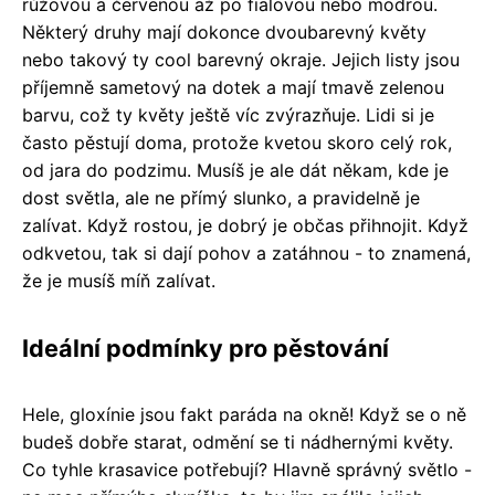
růžovou a červenou až po fialovou nebo modrou.
Některý druhy mají dokonce dvoubarevný květy
nebo takový ty cool barevný okraje. Jejich listy jsou
příjemně sametový na dotek a mají tmavě zelenou
barvu, což ty květy ještě víc zvýrazňuje. Lidi si je
často pěstují doma, protože kvetou skoro celý rok,
od jara do podzimu. Musíš je ale dát někam, kde je
dost světla, ale ne přímý slunko, a pravidelně je
zalívat. Když rostou, je dobrý je občas přihnojit. Když
odkvetou, tak si dají pohov a zatáhnou - to znamená,
že je musíš míň zalívat.
Ideální podmínky pro pěstování
Hele, gloxínie jsou fakt paráda na okně! Když se o ně
budeš dobře starat, odmění se ti nádhernými květy.
Co tyhle krasavice potřebují? Hlavně správný světlo -