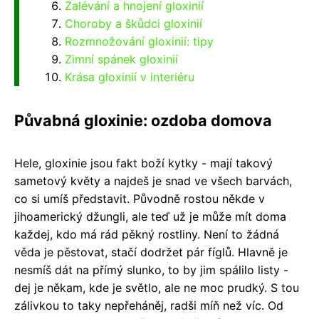
Zalévání a hnojení gloxinií
Choroby a škůdci gloxinií
Rozmnožování gloxinií: tipy
Zimní spánek gloxinií
Krása gloxinií v interiéru
Půvabná gloxinie: ozdoba domova
Hele, gloxinie jsou fakt boží kytky - mají takový
sametový květy a najdeš je snad ve všech barvách,
co si umíš představit. Původně rostou někde v
jihoamerický džungli, ale teď už je může mít doma
každej, kdo má rád pěkný rostliny. Není to žádná
věda je pěstovat, stačí dodržet pár fíglů. Hlavně je
nesmíš dát na přímý slunko, to by jim spálilo listy -
dej je někam, kde je světlo, ale ne moc prudký. S tou
zálivkou to taky nepřeháněj, radši míň než víc. Od