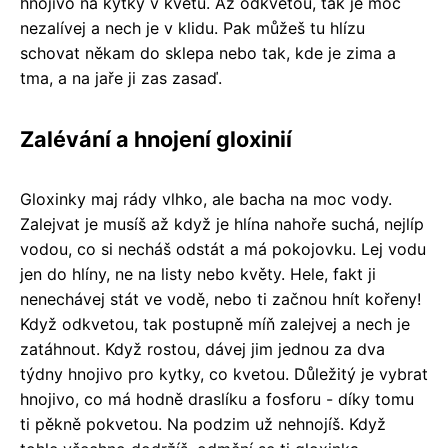
hnojivo na kytky v květu. Až odkvetou, tak je moc
nezalívej a nech je v klidu. Pak můžeš tu hlízu
schovat někam do sklepa nebo tak, kde je zima a
tma, a na jaře ji zas zasaď.
Zalévání a hnojení gloxinií
Gloxinky maj rády vlhko, ale bacha na moc vody.
Zalejvat je musíš až když je hlína nahoře suchá, nejlíp
vodou, co si necháš odstát a má pokojovku. Lej vodu
jen do hlíny, ne na listy nebo květy. Hele, fakt ji
nenechávej stát ve vodě, nebo ti začnou hnít kořeny!
Když odkvetou, tak postupně míň zalejvej a nech je
zatáhnout. Když rostou, dávej jim jednou za dva
týdny hnojivo pro kytky, co kvetou. Důležitý je vybrat
hnojivo, co má hodně draslíku a fosforu - díky tomu
ti pěkně pokvetou. Na podzim už nehnojíš. Když