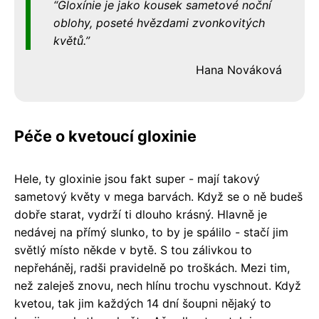
Gloxínie je jako kousek sametové noční
oblohy, poseté hvězdami zvonkovitých
květů.
Hana Nováková
Péče o kvetoucí gloxinie
Hele, ty gloxinie jsou fakt super - mají takový
sametový květy v mega barvách. Když se o ně budeš
dobře starat, vydrží ti dlouho krásný. Hlavně je
nedávej na přímý slunko, to by je spálilo - stačí jim
světlý místo někde v bytě. S tou zálivkou to
nepřeháněj, radši pravidelně po troškách. Mezi tim,
než zaleješ znovu, nech hlínu trochu vyschnout. Když
kvetou, tak jim každých 14 dní šoupni nějaký to