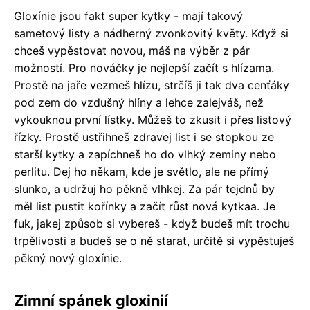
Gloxínie jsou fakt super kytky - mají takový
sametový listy a nádherný zvonkovitý květy. Když si
chceš vypěstovat novou, máš na výběr z pár
možností. Pro nováčky je nejlepší začít s hlízama.
Prostě na jaře vezmeš hlízu, strčíš ji tak dva cenťáky
pod zem do vzdušný hlíny a lehce zalejváš, než
vykouknou první lístky. Můžeš to zkusit i přes listový
řízky. Prostě ustřihneš zdravej list i se stopkou ze
starší kytky a zapíchneš ho do vlhký zeminy nebo
perlitu. Dej ho někam, kde je světlo, ale ne přímý
slunko, a udržuj ho pěkně vlhkej. Za pár tejdnů by
měl list pustit kořínky a začít růst nová kytkaa. Je
fuk, jakej způsob si vybereš - když budeš mít trochu
trpělivosti a budeš se o ně starat, určitě si vypěstuješ
pěkný nový gloxínie.
Zimní spánek gloxinií