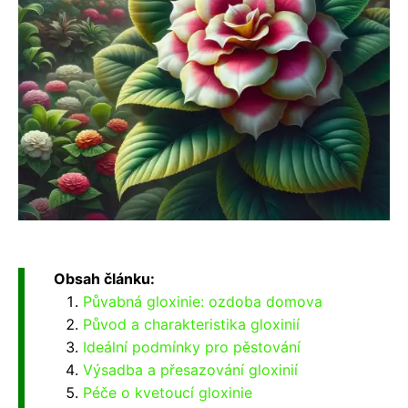
Obsah článku:
Půvabná gloxinie: ozdoba domova
Původ a charakteristika gloxinií
Ideální podmínky pro pěstování
Výsadba a přesazování gloxinií
Péče o kvetoucí gloxinie