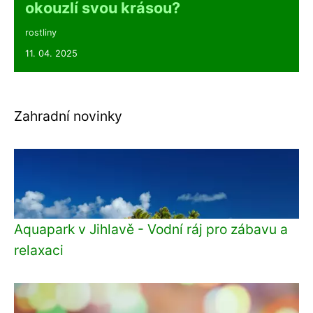
okouzlí svou krásou?
rostliny
11. 04. 2025
Zahradní novinky
Aquapark v Jihlavě - Vodní ráj pro zábavu a
relaxaci