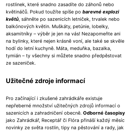
rostlinek, které snadno zasadíte do záhonů nebo
květináčů. Pokud toužíte spíše po
barevné explozi
květů
, sáhněte po sazenicích letniček, trvalek nebo
balkónových květin. Muškáty, petúnie, lobelky,
aksamitníky – výběr je jen na vás! Nezapomeňte ani
na bylinky, které nejen krásně voní, ale také se skvěle
hodí do letní kuchyně. Máta, meduňka, bazalka,
tymián – ty všechny si můžete snadno předpěstovat
ze sazeniček.
Užitečné zdroje informací
Pro začínající i zkušené zahrádkáře existuje
nepřeberné množství užitečných zdrojů informací o
sazenicích a zahradničení obecně.
Odborné časopisy
jako Zahrádkář, Receptář či Flóra přináší každý měsíc
novinky ze světa rostlin, tipy na pěstování a rady, jak