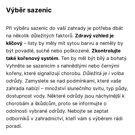
Výběr sazenic
Při výběru sazenic do vaší zahrady je potřeba dbát
na několik důležitých faktorů.
Zdravý vzhled je
klíčový
– listy by měly mít sytou barvu a neměly by
být povadlé, suché nebo poškozené.
Zkontrolujte
také kořenový systém
. Ten by měl být bílý a bohatý.
Vyhněte se sazenicím s nahnědlými nebo černými
kořeny, které signalizují chorobu.
Důležitá je i volba
odrůdy
. Zamyslete se nad podmínkami, které vaše
zahrada nabízí – množství slunečního svitu, typ půdy,
dostupnost vody. Některé odrůdy jsou náchylnější k
chorobám a škůdcům, proto se informujte o
odolnosti vybrané odrůdy. Nebojte se zeptat
odborníků v zahradnictví, kteří vám s výběrem rádi
poradí.