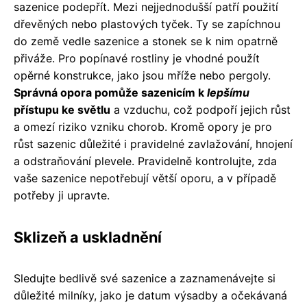
sazenice podepřít. Mezi nejjednodušší patří použití
dřevěných nebo plastových tyček. Ty se zapíchnou
do země vedle sazenice a stonek se k nim opatrně
přiváže. Pro popínavé rostliny je vhodné použít
opěrné konstrukce, jako jsou mříže nebo pergoly.
Správná opora pomůže sazenicím k
lepšímu
přístupu ke světlu
a vzduchu, což podpoří jejich růst
a omezí riziko vzniku chorob. Kromě opory je pro
růst sazenic důležité i pravidelné zavlažování, hnojení
a odstraňování plevele. Pravidelně kontrolujte, zda
vaše sazenice nepotřebují větší oporu, a v případě
potřeby ji upravte.
Sklizeň a uskladnění
Sledujte bedlivě své sazenice a zaznamenávejte si
důležité milníky, jako je datum výsadby a očekávaná