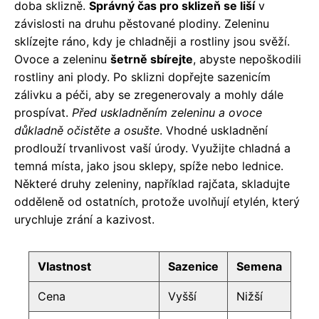
doba sklizně.
Správný čas pro sklizeň se liší
v
závislosti na druhu pěstované plodiny. Zeleninu
sklízejte ráno, kdy je chladněji a rostliny jsou svěží.
Ovoce a zeleninu
šetrně sbírejte
, abyste nepoškodili
rostliny ani plody. Po sklizni dopřejte sazenicím
zálivku a péči, aby se zregenerovaly a mohly dále
prospívat.
Před uskladněním zeleninu a ovoce
důkladně očistěte a osušte
. Vhodné uskladnění
prodlouží trvanlivost vaší úrody. Využijte chladná a
temná místa, jako jsou sklepy, spíže nebo lednice.
Některé druhy zeleniny, například rajčata, skladujte
odděleně od ostatních, protože uvolňují etylén, který
urychluje zrání a kazivost.
Vlastnost
Sazenice
Semena
Cena
Vyšší
Nižší