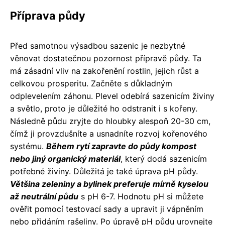
Příprava půdy
Před samotnou výsadbou sazenic je nezbytné
věnovat dostatečnou pozornost přípravě půdy. Ta
má zásadní vliv na zakořenění rostlin, jejich růst a
celkovou prosperitu. Začněte s důkladným
odplevelením záhonu. Plevel odebírá sazenicím živiny
a světlo, proto je důležité ho odstranit i s kořeny.
Následně půdu zryjte do hloubky alespoň 20-30 cm,
čímž ji provzdušníte a usnadníte rozvoj kořenového
systému.
Během rytí zapravte do půdy kompost
nebo jiný organický materiál
, který dodá sazenicím
potřebné živiny. Důležitá je také úprava pH půdy.
Většina zeleniny a bylinek preferuje mírně kyselou
až neutrální půdu
s pH 6-7. Hodnotu pH si můžete
ověřit pomocí testovací sady a upravit ji vápněním
nebo přidáním rašeliny. Po úpravě pH půdu urovnejte