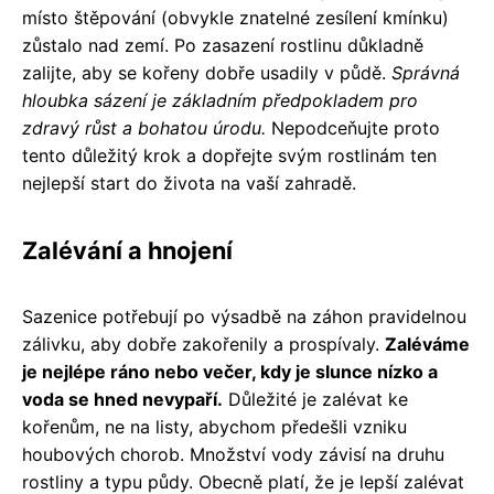
místo štěpování (obvykle znatelné zesílení kmínku)
zůstalo nad zemí. Po zasazení rostlinu důkladně
zalijte, aby se kořeny dobře usadily v půdě.
Správná
hloubka sázení je základním předpokladem pro
zdravý růst a bohatou úrodu.
Nepodceňujte proto
tento důležitý krok a dopřejte svým rostlinám ten
nejlepší start do života na vaší zahradě.
Zalévání a hnojení
Sazenice potřebují po výsadbě na záhon pravidelnou
zálivku, aby dobře zakořenily a prospívaly.
Zaléváme
je nejlépe ráno nebo večer, kdy je slunce nízko a
voda se hned nevypaří.
Důležité je zalévat ke
kořenům, ne na listy, abychom předešli vzniku
houbových chorob. Množství vody závisí na druhu
rostliny a typu půdy. Obecně platí, že je lepší zalévat