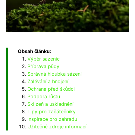
Obsah článku:
Výběr sazenic
Příprava půdy
Správná hloubka sázení
Zalévání a hnojení
Ochrana před škůdci
Podpora růstu
Sklizeň a uskladnění
Tipy pro začátečníky
Inspirace pro zahradu
Užitečné zdroje informací