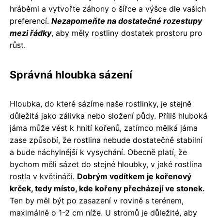
hráběmi a vytvořte záhony o šířce a výšce dle vašich
preferencí.
Nezapomeňte na dostatečné rozestupy
mezi řádky
, aby měly rostliny dostatek prostoru pro
růst.
Správná hloubka sázení
Hloubka, do které sázíme naše rostlinky, je stejně
důležitá jako zálivka nebo složení půdy. Příliš hluboká
jáma může vést k hnití kořenů, zatímco mělká jáma
zase způsobí, že rostlina nebude dostatečně stabilní
a bude náchylnější k vysychání. Obecně platí, že
bychom měli sázet do stejné hloubky, v jaké rostlina
rostla v květináči.
Dobrým vodítkem je kořenový
krček, tedy místo, kde kořeny přecházejí ve stonek.
Ten by měl být po zasazení v rovině s terénem,
maximálně o 1-2 cm níže. U stromů je důležité, aby