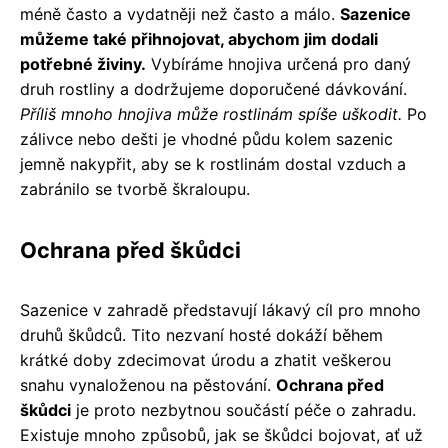
méně často a vydatněji než často a málo.
Sazenice
můžeme také přihnojovat, abychom jim dodali
potřebné živiny.
Vybíráme hnojiva určená pro daný
druh rostliny a dodržujeme doporučené dávkování.
Příliš mnoho hnojiva může rostlinám spíše uškodit.
Po
zálivce nebo dešti je vhodné půdu kolem sazenic
jemně nakypřit, aby se k rostlinám dostal vzduch a
zabránilo se tvorbě škraloupu.
Ochrana před škůdci
Sazenice v zahradě představují lákavý cíl pro mnoho
druhů škůdců. Tito nezvaní hosté dokáží během
krátké doby zdecimovat úrodu a zhatit veškerou
snahu vynaloženou na pěstování.
Ochrana před
škůdci
je proto nezbytnou součástí péče o zahradu.
Existuje mnoho způsobů, jak se škůdci bojovat, ať už