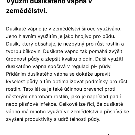
Využití dusíkatého vápna v
zemědělství.
Dusíkaté vápno je v zemědělství široce využíváno.
Jeho hlavním využitím je jako hnojivo pro půdu.
Dusík, který obsahuje, je nezbytný pro růst rostlin a
tvorbu bílkovin. Dusíkaté vápno tak pomáhá zvýšit
úrodnost půdy a zlepšit kvalitu plodin. Další využití
dusíkatého vápna spočívá v regulaci pH půdy.
Přidáním dusíkatého vápna se dokáže upravit
kyselost půdy a tím optimalizovat podmínky pro růst
rostlin. Tato látka je také účinnou prevencí proti
některým chorobám rostlin, jako je například padlí
nebo plísňové infekce. Celkově lze říci, že dusíkaté
vápno má mnoho využití ve zemědělství a přispívá ke
zvýšení produktivity a udržitelnosti půdy.