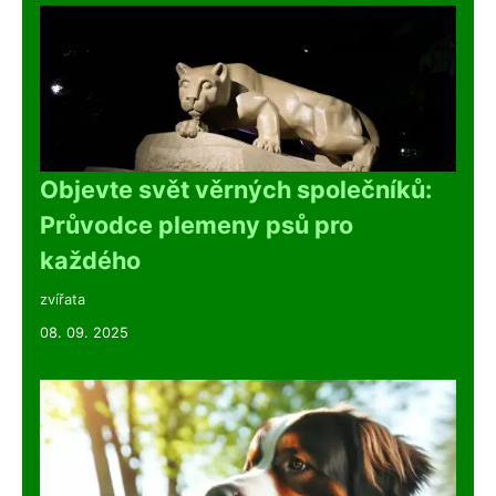
Objevte svět věrných společníků:
Průvodce plemeny psů pro
každého
zvířata
08. 09. 2025