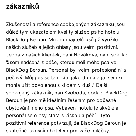
zákazníků
Zkušenosti a reference spokojených zákazníků jsou
důležitým ukazatelem kvality služeb psího hotelu
BlackDog Beroun. Mnoho majitelů psů již využilo
našich služeb a jejich ohlasy jsou velmi pozitivní.
Jedna z našich klientek, paní Nováková, nám sdělila:
"Jsem nadšená z péče, kterou měli mého psa ve
BlackDog Beroun. Personál byl velmi profesionální a
pečlivý. Můj pes se tam cítil jako doma a já jsem si
mohla užít dovolenou s klidem v duši." Další
spokojený zákazník, pan Svoboda, dodal: "BlackDog
Beroun je pro mě ideálním řešením pro dočasné
ubytování mého psa. Vybavení hotelu je skvělé a
personál se o psy stará s láskou a péčí." Tyto
pozitivní reference potvrzují, že BlackDog Beroun je
skutečně luxusním hotelem pro vaše miláčky.