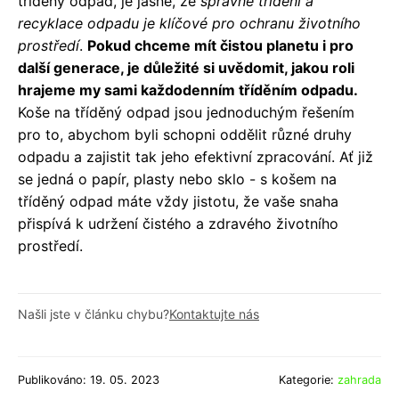
tříděný odpad, je jasné, že
správné třídění a
recyklace odpadu je klíčové pro ochranu životního
prostředí
.
Pokud chceme mít čistou planetu i pro
další generace, je důležité si uvědomit, jakou roli
hrajeme my sami každodenním tříděním odpadu.
Koše na tříděný odpad jsou jednoduchým řešením
pro to, abychom byli schopni oddělit různé druhy
odpadu a zajistit tak jeho efektivní zpracování. Ať již
se jedná o papír, plasty nebo sklo - s košem na
tříděný odpad máte vždy jistotu, že vaše snaha
přispívá k udržení čistého a zdravého životního
prostředí.
Našli jste v článku chybu?
Kontaktujte nás
Publikováno: 19. 05. 2023
Kategorie:
zahrada