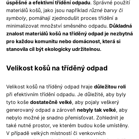
úspěšné a efektivní třídění odpadu
. Správné použití
materiálů košů, jako jsou například
různé barvy či
symboly
, pomáhají zjednodušit proces třídění a
minimalizovat množství směsného odpadu.
Důkladná
znalost materiálů košů na tříděný odpad je nezbytná
pro každou komunitu nebo domácnost, která si
stanovila cíl být ekologicky udržitelnou.
Velikost košů na tříděný odpad
Velikost košů na tříděný odpad hraje
důležitou roli
při efektivním třídění odpadu. Je důležité, aby byly
tyto koše
dostatečně velké
, aby pojaly veškerý
generovaný odpad a zároveň
nebyly tak velké
, aby
nebylo možné je snadno přemisťovat. Zohlednit je
také nutné prostor, ve kterém budou koše umístěny.
V případě velkých místností či venkovních