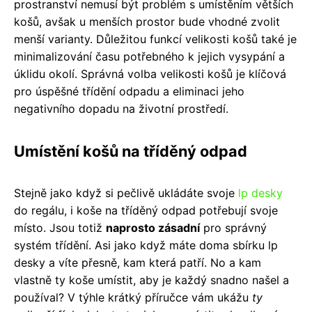
prostranství nemusí být problém s umístěním větších
košů, avšak u menších prostor bude vhodné zvolit
menší varianty. Důležitou funkcí velikosti košů také je
minimalizování času potřebného k jejich vysypání a
úklidu okolí. Správná volba velikosti košů je klíčová
pro úspěšné třídění odpadu a eliminaci jeho
negativního dopadu na životní prostředí.
Umístění košů na tříděný odpad
Stejně jako když si pečlivě ukládáte svoje
lp desky
do regálu, i koše na tříděný odpad potřebují svoje
místo. Jsou totiž
naprosto zásadní
pro správný
systém třídění. Asi jako když máte doma sbírku lp
desky a víte přesně, kam která patří. No a kam
vlastně ty koše umístit, aby je každý snadno našel a
používal? V týhle krátký příručce vám ukážu
ty