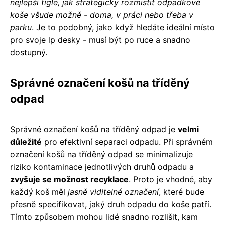
nejlepší fígle, jak strategicky rozmístit odpadkové
koše všude možně - doma, v práci nebo třeba v
parku
. Je to podobný, jako když hledáte ideální místo
pro svoje lp desky - musí být po ruce a snadno
dostupný.
Správné označení košů na tříděný
odpad
Správné označení košů na tříděný odpad je
velmi
důležité
pro efektivní separaci odpadu. Při správném
označení košů na tříděný odpad se minimalizuje
riziko kontaminace jednotlivých druhů odpadu a
zvyšuje se možnost recyklace
. Proto je vhodné, aby
každý koš měl
jasně viditelné označení
, které bude
přesně specifikovat, jaký druh odpadu do koše patří.
Tímto způsobem mohou lidé snadno rozlišit, kam