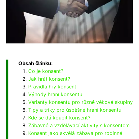
Obsah článku:
Co je konsent?
Jak hrát konsent?
Pravidla hry konsent
Výhody hraní konsentu
Varianty konsentu pro různé věkové skupiny
Tipy a triky pro úspěšné hraní konsentu
Kde se dá koupit konsent?
Zábavné a vzdělávací aktivity s konsentem
Konsent jako skvělá zábava pro rodinné