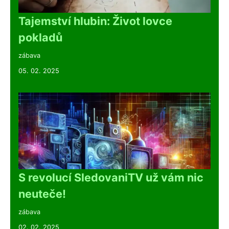
Tajemství hlubin: Život lovce
pokladů
zábava
05. 02. 2025
S revolucí SledovaniTV už vám nic
neuteče!
zábava
02. 02. 2025