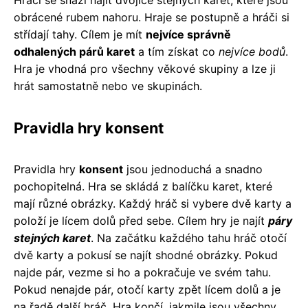
Hráči se snaží najít dvojice stejných karet, které jsou
obrácené rubem nahoru. Hraje se postupně a hráči si
střídají tahy. Cílem je mít
nejvíce správně
odhalených párů karet
a tím získat co
nejvíce bodů
.
Hra je vhodná pro všechny věkové skupiny a lze ji
hrát samostatně nebo ve skupinách.
Pravidla hry konsent
Pravidla hry
konsent
jsou jednoduchá a snadno
pochopitelná. Hra se skládá z balíčku karet, které
mají různé obrázky. Každý hráč si vybere dvě karty a
položí je lícem dolů před sebe. Cílem hry je najít
páry
stejných karet
. Na začátku každého tahu hráč otočí
dvě karty a pokusí se najít shodné obrázky. Pokud
najde pár, vezme si ho a pokračuje ve svém tahu.
Pokud nenajde pár, otočí karty zpět lícem dolů a je
na řadě další hráč. Hra končí, jakmile jsou všechny