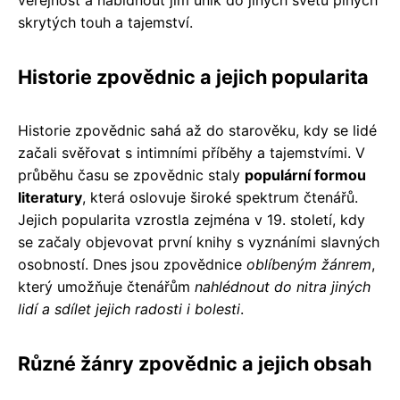
veřejnost a nabídnout jim únik do jiných světů plných
skrytých touh a tajemství.
Historie zpovědnic a jejich popularita
Historie zpovědnic sahá až do starověku, kdy se lidé
začali svěřovat s intimními příběhy a tajemstvími. V
průběhu času se zpovědnic staly
populární formou
literatury
, která oslovuje široké spektrum čtenářů.
Jejich popularita vzrostla zejména v 19. století, kdy
se začaly objevovat první knihy s vyznáními slavných
osobností. Dnes jsou zpovědnice
oblíbeným žánrem
,
který umožňuje čtenářům
nahlédnout do nitra jiných
lidí a sdílet jejich radosti i bolesti
.
Různé žánry zpovědnic a jejich obsah