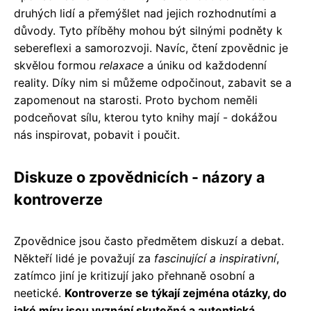
druhých lidí a přemýšlet nad jejich rozhodnutími a
důvody. Tyto příběhy mohou být silnými podněty k
sebereflexi a samorozvoji. Navíc, čtení zpovědnic je
skvělou formou
relaxace
a úniku od každodenní
reality. Díky nim si můžeme odpočinout, zabavit se a
zapomenout na starosti. Proto bychom neměli
podceňovat sílu, kterou tyto knihy mají - dokážou
nás inspirovat, pobavit i poučit.
Diskuze o zpovědnicích - názory a
kontroverze
Zpovědnice jsou často předmětem diskuzí a debat.
Někteří lidé je považují za
fascinující a inspirativní
,
zatímco jiní je kritizují jako přehnaně osobní a
neetické.
Kontroverze se týkají zejména otázky, do
jaké míry jsou vyznání skutečná a autentická.