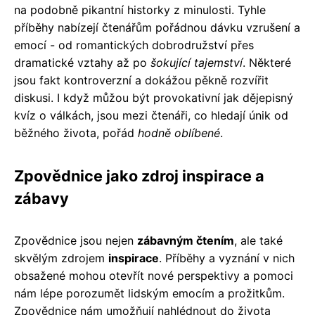
na podobně pikantní historky z minulosti. Tyhle
příběhy nabízejí čtenářům pořádnou dávku vzrušení a
emocí - od romantických dobrodružství přes
dramatické vztahy až po
šokující tajemství
. Některé
jsou fakt kontroverzní a dokážou pěkně rozvířit
diskusi. I když můžou být provokativní jak dějepisný
kvíz o válkách, jsou mezi čtenáři, co hledají únik od
běžného života, pořád
hodně oblíbené
.
Zpovědnice jako zdroj inspirace a
zábavy
Zpovědnice jsou nejen
zábavným čtením
, ale také
skvělým zdrojem
inspirace
. Příběhy a vyznání v nich
obsažené mohou otevřít nové perspektivy a pomoci
nám lépe porozumět lidským emocím a prožitkům.
Zpovědnice nám umožňují nahlédnout do života