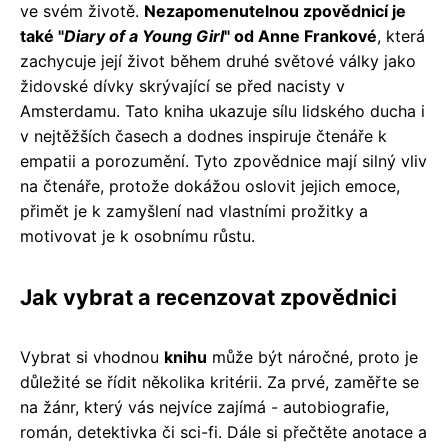
ve svém životě.
Nezapomenutelnou zpovědnicí je
také "
Diary of a Young Girl
" od Anne Frankové
, která
zachycuje její život během druhé světové války jako
židovské dívky skrývající se před nacisty v
Amsterdamu. Tato kniha ukazuje sílu lidského ducha i
v nejtěžších časech a dodnes inspiruje čtenáře k
empatii a porozumění. Tyto zpovědnice mají silný vliv
na čtenáře, protože dokážou oslovit jejich emoce,
přimět je k zamyšlení nad vlastními prožitky a
motivovat je k osobnímu růstu.
Jak vybrat a recenzovat zpovědnici
Vybrat si vhodnou
knihu
může být náročné, proto je
důležité se řídit několika kritérii. Za prvé, zaměřte se
na žánr, který vás nejvíce zajímá - autobiografie,
román, detektivka či sci-fi. Dále si přečtěte anotace a