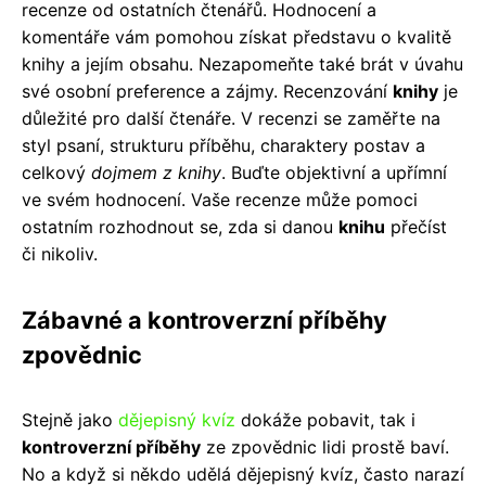
recenze od ostatních čtenářů. Hodnocení a
komentáře vám pomohou získat představu o kvalitě
knihy a jejím obsahu. Nezapomeňte také brát v úvahu
své osobní preference a zájmy. Recenzování
knihy
je
důležité pro další čtenáře. V recenzi se zaměřte na
styl psaní, strukturu příběhu, charaktery postav a
celkový
dojmem z knihy
. Buďte objektivní a upřímní
ve svém hodnocení. Vaše recenze může pomoci
ostatním rozhodnout se, zda si danou
knihu
přečíst
či nikoliv.
Zábavné a kontroverzní příběhy
zpovědnic
Stejně jako
dějepisný kvíz
dokáže pobavit, tak i
kontroverzní příběhy
ze zpovědnic lidi prostě baví.
No a když si někdo udělá dějepisný kvíz, často narazí