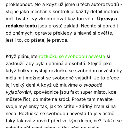
proklepnout. No a když už jsme u těch autorozvodů -
stejně jako mechanik kontroluje každý detail motoru,
měli byste i vy zkontrolovat každou větu.
Úpravy a
redakce textu
jsou prostě základ. Nechte si poradit
od známých, opravte překlepy a hlavně si ověřte,
jestli to, co píšete, je pravda.
Když plánujete
rozlučku se svobodou nevěsta
si
zaslouží, aby byla upřímná a osobitá. Stejně jako
když holky chystají rozlučku se svobodou nevěsta by
měla mít možnost se svobodně vyjádřit. Je to přece
její velký den! A když už mluvíme o
svobodě
vyjadřování
, zpovědnice jsou fakt super místo, kde
můžete říct, co máte na srdci. Prostě tam navalte
svoje myšlenky tak, jak to cítíte - žádný hraní si na
něco. Rozlučka se svobodou nevěsta to je vlastně
taky taková zpověď před velkým dnem, ne? Takže se
nebojte být sami sebou a říct věci po svým.