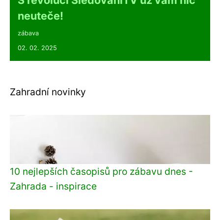
S revolucí SledovaniTV už vám nic
neuteče!
zábava
02. 02. 2025
Zahradní novinky
10 nejlepších časopisů pro zábavu dnes -
Zahrada - inspirace