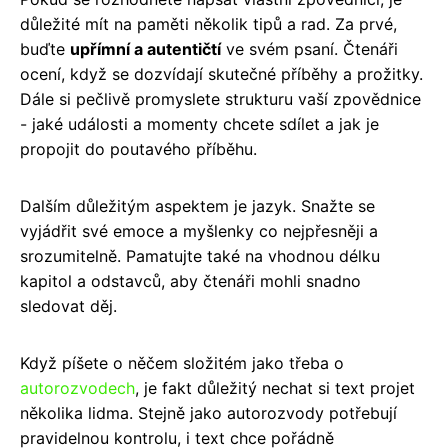
důležité mít na paměti několik tipů a rad. Za prvé,
buďte
upřímní a autentičtí
ve svém psaní. Čtenáři
ocení, když se dozvídají skutečné příběhy a prožitky.
Dále si pečlivě promyslete strukturu vaší zpovědnice
- jaké události a momenty chcete sdílet a jak je
propojit do poutavého příběhu.
Dalším důležitým aspektem je jazyk. Snažte se
vyjádřit své emoce a myšlenky co nejpřesněji a
srozumitelně. Pamatujte také na vhodnou délku
kapitol a odstavců, aby čtenáři mohli snadno
sledovat děj.
Když píšete o něčem složitém jako třeba o
autorozvodech
, je fakt důležitý nechat si text projet
několika lidma. Stejně jako autorozvody potřebují
pravidelnou kontrolu, i text chce pořádně