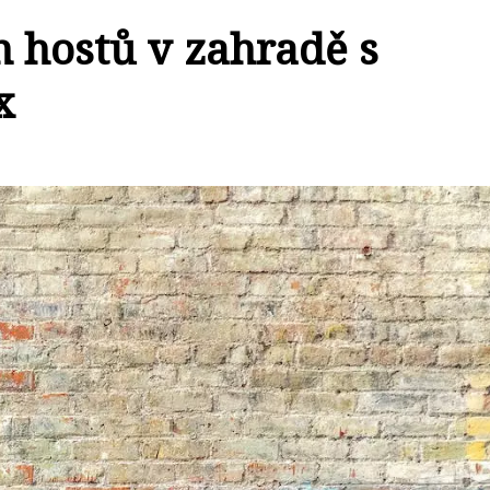
h hostů v zahradě s
x