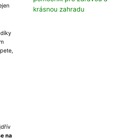
ejen
krásnou zahradu
 díky
em
ypete,
dřív
se na