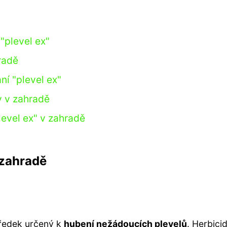
y
"plevel ex"
radě
ní "plevel ex"
y v zahradě
level ex" v zahradě
 zahradě
tředek určený k
hubení nežádoucích plevelů
. Herbici