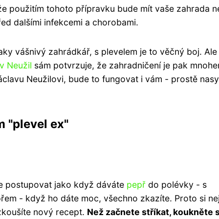
že použitím tohoto přípravku bude mít vaše zahrada n
řed dalšími infekcemi a chorobami.
aky vášnivý zahrádkář, s plevelem je to věčný boj. Ale
v Neužil
sám potvrzuje, že zahradničení je pak mnoh
Václavu Neužilovi, bude to fungovat i vám - prostě nas
 "plevel ex"
íte postupovat jako když dáváte
pepř
do polévky - s
řem - když ho dáte moc, všechno zkazíte. Proto si nej
zkoušíte nový recept.
Než začnete stříkat, koukněte 