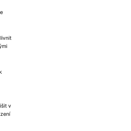
le
ivnit
ými
k
šit v
ození