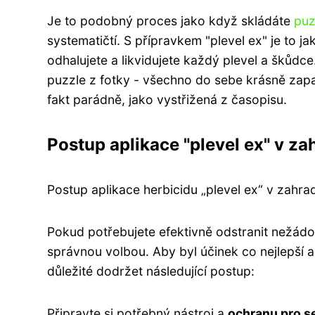
Je to podobný proces jako když skládáte
puz
systematičtí. S přípravkem "plevel ex" je to j
odhalujete a likvidujete každý plevel a škůdc
puzzle z fotky - všechno do sebe krásně za
fakt parádně, jako vystřižená z časopisu.
Postup aplikace "plevel ex" v za
Postup aplikace herbicidu „plevel ex“ v zahra
Pokud potřebujete efektivně odstranit nežádou
správnou volbou. Aby byl účinek co nejlepší a 
důležité dodržet následující postup:
Připravte si potřebný nástroj a
ochranu pro s