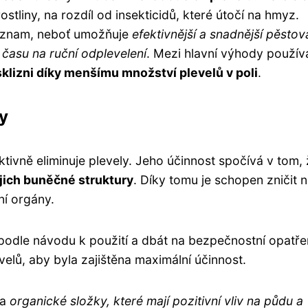
ostliny, na rozdíl od insekticidů, které útočí na hmyz.
význam, neboť umožňuje
efektivnější a snadnější pěstov
času na ruční odplevelení
. Mezi hlavní výhody použív
 sklizni díky menšímu množství plevelů v poli
.
ly
ektivně eliminuje plevely. Jeho účinnost spočívá v tom,
ejich buněčné struktury
. Díky tomu je schopen zničit 
ní orgány.
t podle návodu k použití a dbát na bezpečnostní opatře
evelů, aby byla zajištěna maximální účinnost.
na
organické složky, které mají pozitivní vliv na půdu a