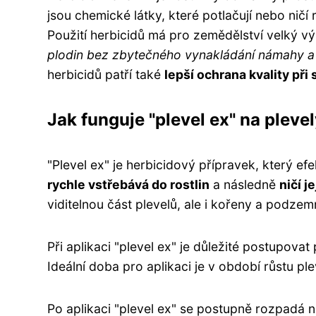
jsou chemické látky, které potlačují nebo ničí r
Použití herbicidů má pro zemědělství velký 
plodin bez zbytečného vynakládání námahy a 
herbicidů patří také
lepší ochrana kvality při
Jak funguje "plevel ex" na pleve
"Plevel ex" je herbicidový přípravek, který ef
rychle vstřebává do rostlin
a následně
ničí j
viditelnou část plevelů, ale i kořeny a podzem
Při aplikaci "plevel ex" je důležité postupova
Ideální doba pro aplikaci je v období růstu pl
Po aplikaci "plevel ex" se postupně rozpadá 