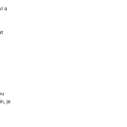
ví a
at
ou
n, je