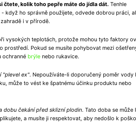
i čtete, kolik toho pepře máte do jídla dát.
Tenhle
i - když ho správně použijete, odvede dobrou práci, a
zahradě i v přírodě.
při vysokých teplotách, protože mohou tyto faktory ovl
ího prostředí. Pokud se musíte pohybovat mezi ošetřen
ou ochranné
brýle
nebo rukavice.
 "plevel ex"
. Nepoužíváte-li doporučený poměr vody 
u, může to vést ke špatnému účinku produktu nebo
a dobu čekání před sklizní plodin
. Tato doba se může li
aplikujete, a musíte ji respektovat, aby nedošlo k pošk