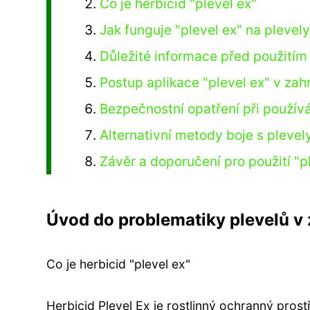
Co je herbicid "plevel ex"
Jak funguje "plevel ex" na plevel
Důležité informace před použitím 
Postup aplikace "plevel ex" v zah
Bezpečnostní opatření při používá
Alternativní metody boje s plevel
Závěr a doporučení pro použití "p
Úvod do problematiky plevelů v
Co je herbicid "plevel ex"
Herbicid Plevel Ex je rostlinný ochranný pros