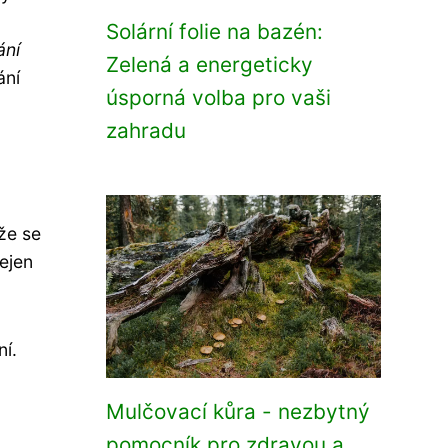
Solární folie na bazén:
ání
Zelená a energeticky
ání
úsporná volba pro vaši
zahradu
 že se
nejen
ní.
Mulčovací kůra - nezbytný
pomocník pro zdravou a