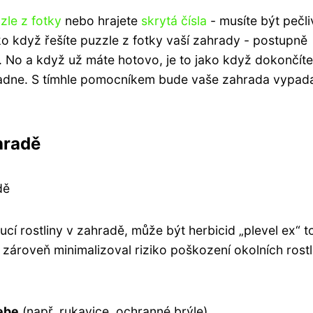
zle z fotky
nebo hrajete
skrytá čísla
- musíte být pečli
ako když řešíte puzzle z fotky vaší zahrady - postupně
e. No a když už máte hotovo, je to jako když dokončíte
padne. S tímhle pomocníkem bude vaše zahrada vypad
hradě
dě
cí rostliny v zahradě, může být herbicid „plevel ex“ t
zároveň minimalizoval riziko poškození okolních rostli
ebe
(např. rukavice, ochranné brýle).