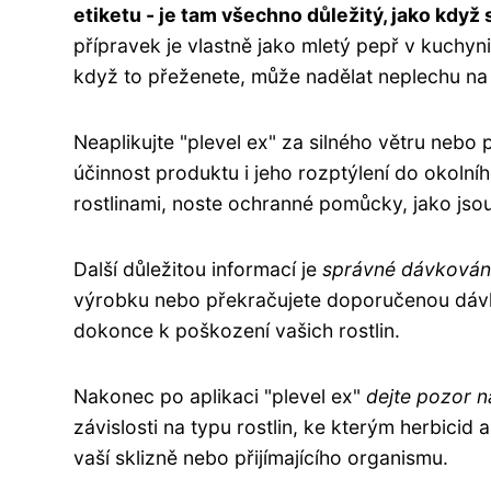
etiketu - je tam všechno důležitý, jako když s
přípravek je vlastně jako mletý pepř v kuchyn
když to přeženete, může nadělat neplechu na 
Neaplikujte "plevel ex" za silného větru nebo 
účinnost produktu i jeho rozptýlení do okoln
rostlinami, noste ochranné pomůcky, jako js
Další důležitou informací je
správné dávkování
výrobku nebo překračujete doporučenou dávk
dokonce k poškození vašich rostlin.
Nakonec po aplikaci "plevel ex"
dejte pozor n
závislosti na typu rostlin, ke kterým herbicid 
vaší sklizně nebo přijímajícího organismu.