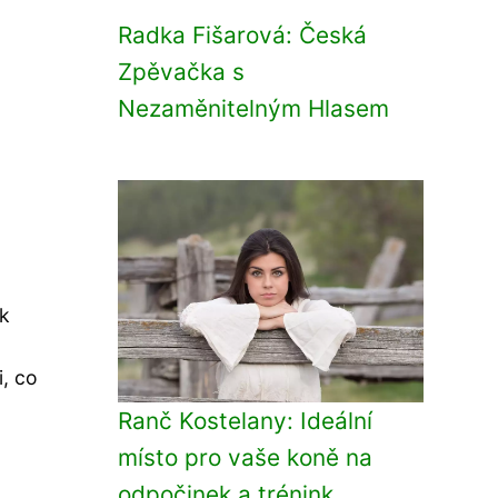
Radka Fišarová: Česká
Zpěvačka s
Nezaměnitelným Hlasem
ak
, co
Ranč Kostelany: Ideální
místo pro vaše koně na
odpočinek a trénink