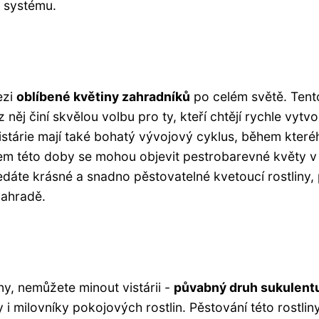
 systému.
ezi
oblíbené květiny zahradníků
po celém světě. Tent
z něj činí skvělou volbu pro ty, kteří chtějí rychle vytvo
Vistárie mají také bohatý vývojový cyklus, během které
hem této doby se mohou objevit pestrobarevné květy v
ledáte krásné a snadno pěstovatelné kvetoucí rostliny,
zahradě.
iny, nemůžete minout vistárii -
půvabný druh sukulent
y i milovníky pokojových rostlin. Pěstování této rostlin