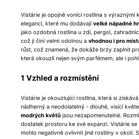
Vistárie je opojně vonící rostlina s výraznými
elegancí, které mu dodávají
velké nápadné hr
jako ozdobná rostlina u zdí, pergol, zahradní
což ji činí velmi odolnou a
vhodnou i pro míst
růst
, což znamená, že dokáže brzy zaplnit pros
která okouzlí nejen svým parfémem, ale i poh
1 Vzhled a rozmístění
Vistárie je okouzlující rostlina, která si získá
nádherný a neodolatelný - dlouhé, visící kvě
modrých květů
jsou nezapomenutelné. Rozmíst
dostatek prostoru ke své expanzi. Vistárie se t
mohlo negativně ovlivnit jiné rostliny v okolí