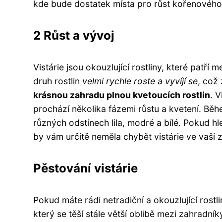
kde bude dostatek místa pro růst kořenového
2 Růst a vývoj
Vistárie jsou okouzlující rostliny, které patří m
druh rostlin
velmi rychle roste a vyvíjí se
, což 
krásnou zahradu plnou kvetoucích rostlin
. 
prochází několika fázemi růstu a kvetení. Bě
různých odstínech lila, modré a bílé. Pokud h
by vám určitě neměla chybět vistárie ve vaší 
Pěstování vistárie
Pokud máte rádi netradiční a okouzlující rostl
který se těší stále větší oblibě mezi zahradník