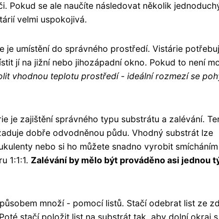
či. Pokud se ale naučíte následovat několik jednoduch
árií velmi uspokojivá.
 je umístění do správného prostředí. Vistárie potřebu
stit jí na jižní nebo jihozápadní okno. Pokud to není m
olit vhodnou teplotu prostředí - ideální rozmezí se po
ie je zajištění správného typu substrátu a zalévání. Te
vyžaduje dobře odvodněnou půdu. Vhodný substrát lze
sukulenty nebo si ho můžete snadno vyrobit smícháním
u 1:1:1.
Zalévání by mělo být prováděno asi jednou 
 způsobem množí - pomocí listů. Stačí odebrat list ze z
oté stačí položit list na substrát tak, aby dolní okraj s