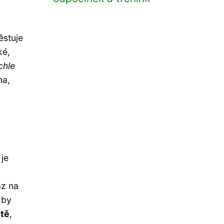
ěstuje
ké,
chle
na,
 je
az na
 by
stě
,