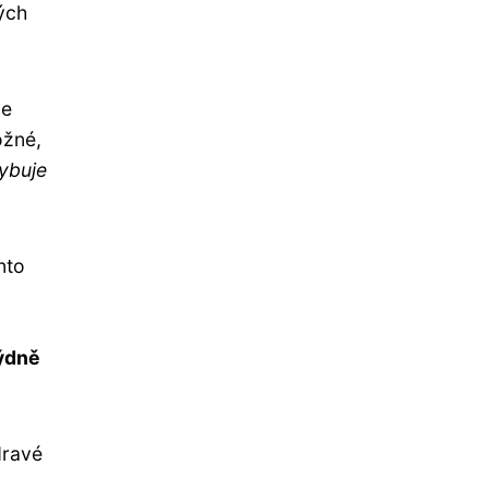
ých
je
ožné,
hybuje
nto
týdně
dravé