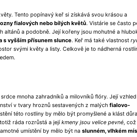
 květy. Tento popínavý keř si získává svou krásou a
ozny fialových nebo bílých květů
. Vistárie se často p
ch altánů a podobně. Její kořeny jsou mohutné a hlubo
a s vyšším přísunem slunce
. Keř má také vlastnost
ry
tor svými květy a listy. Celkově je to nádherná rostli
ledem.
vá srdce mnoha zahradníků a milovníků flóry. Její vzhled
tenství v tvary hroznů sestavených z malých
fialovo-
ění této rostliny by mělo být promyšlené a klást důr
otiž ráda rozrůstá a její
kmeny jsou velice pevné
, což
. Samotné umístění by mělo být na
slunném, vlhkém mí