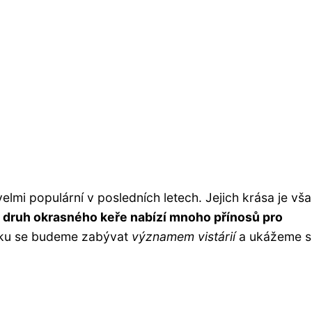
 velmi populární v posledních letech. Jejich krása je vš
 druh okrasného keře nabízí mnoho přínosů pro
ku se budeme zabývat
významem vistárií
a ukážeme si