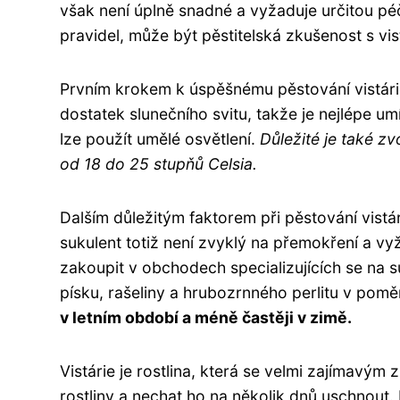
však není úplně snadné a vyžaduje určitou pé
pravidel, může být pěstitelská zkušenost s vist
Prvním krokem k úspěšnému pěstování vistárie
dostatek slunečního svitu, takže je nejlépe umí
lze použít umělé osvětlení.
Důležité je také zv
od 18 do 25 stupňů Celsia.
Dalším důležitým faktorem při pěstování vistár
sukulent totiž není zvyklý na přemokření a 
zakoupit v obchodech specializujících se na 
písku, rašeliny a hrubozrnného perlitu v poměr
v letním období a méně častěji v zimě.
Vistárie je rostlina, která se velmi zajímavým
rostliny a nechat ho na několik dnů uschnout. P