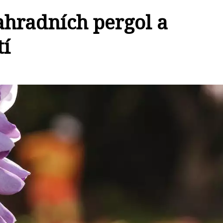
ahradních pergol a
tí