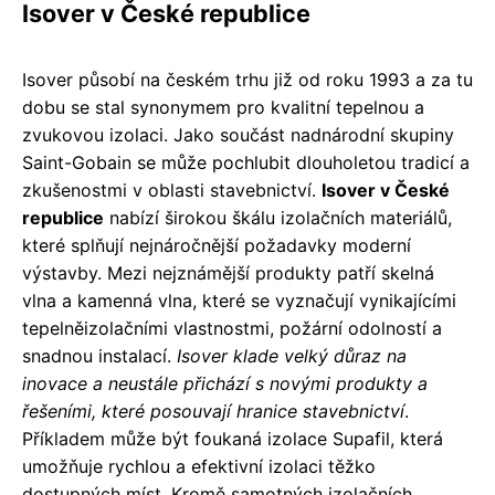
Isover v České republice
Isover působí na českém trhu již od roku 1993 a za tu
dobu se stal synonymem pro kvalitní tepelnou a
zvukovou izolaci. Jako součást nadnárodní skupiny
Saint-Gobain se může pochlubit dlouholetou tradicí a
zkušenostmi v oblasti stavebnictví.
Isover v České
republice
nabízí širokou škálu izolačních materiálů,
které splňují nejnáročnější požadavky moderní
výstavby. Mezi nejznámější produkty patří skelná
vlna a kamenná vlna, které se vyznačují vynikajícími
tepelněizolačními vlastnostmi, požární odolností a
snadnou instalací.
Isover klade velký důraz na
inovace a neustále přichází s novými produkty a
řešeními, které posouvají hranice stavebnictví
.
Příkladem může být foukaná izolace Supafil, která
umožňuje rychlou a efektivní izolaci těžko
dostupných míst. Kromě samotných izolačních