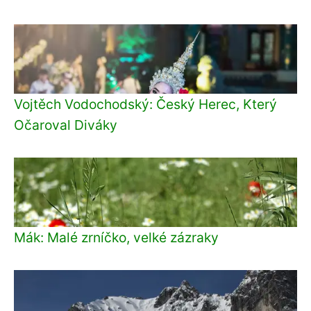
Vojtěch Vodochodský: Český Herec, Který
Očaroval Diváky
Mák: Malé zrníčko, velké zázraky