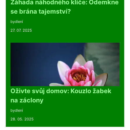
Záhada náhodného klíče: Odemkne
se brána tajemství?
bydlení
27. 07. 2025
Oživte svůj domov: Kouzlo žabek
na záclony
bydlení
28. 05. 2025