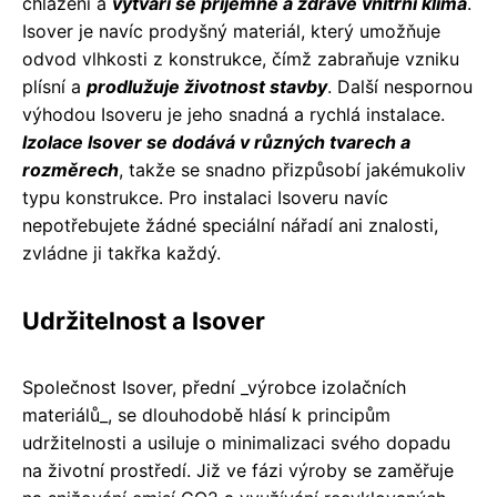
chlazení a
vytváří se příjemné a zdravé vnitřní klima
.
Isover je navíc prodyšný materiál, který umožňuje
odvod vlhkosti z konstrukce, čímž zabraňuje vzniku
plísní a
prodlužuje životnost stavby
. Další nespornou
výhodou Isoveru je jeho snadná a rychlá instalace.
Izolace Isover se dodává v různých tvarech a
rozměrech
, takže se snadno přizpůsobí jakémukoliv
typu konstrukce. Pro instalaci Isoveru navíc
nepotřebujete žádné speciální nářadí ani znalosti,
zvládne ji takřka každý.
Udržitelnost a Isover
Společnost Isover, přední _výrobce izolačních
materiálů_, se dlouhodobě hlásí k principům
udržitelnosti a usiluje o minimalizaci svého dopadu
na životní prostředí. Již ve fázi výroby se zaměřuje