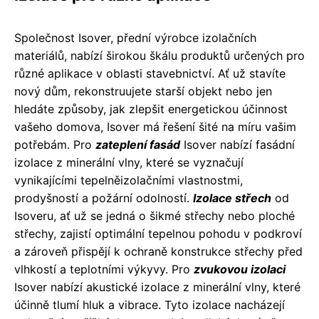
Společnost Isover, přední výrobce izolačních
materiálů, nabízí širokou škálu produktů určených pro
různé aplikace v oblasti stavebnictví. Ať už stavíte
nový dům, rekonstruujete starší objekt nebo jen
hledáte způsoby, jak zlepšit energetickou účinnost
vašeho domova, Isover má řešení šité na míru vašim
potřebám. Pro
zateplení fasád
Isover nabízí fasádní
izolace z minerální vlny, které se vyznačují
vynikajícími tepelněizolačními vlastnostmi,
prodyšností a požární odolností.
Izolace střech
od
Isoveru, ať už se jedná o šikmé střechy nebo ploché
střechy, zajistí optimální tepelnou pohodu v podkroví
a zároveň přispějí k ochraně konstrukce střechy před
vlhkostí a teplotními výkyvy. Pro
zvukovou izolaci
Isover nabízí akustické izolace z minerální vlny, které
účinně tlumí hluk a vibrace. Tyto izolace nacházejí