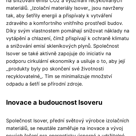
na snižování emisí CO2 a využívání recyklovaných
materiálů. _Izolační materiály Isover_ jsou navrženy
tak, aby šetřily energii a přispívaly k vytváření
zdravého a komfortního vnitřního prostředí budov.
Díky svým vlastnostem pomáhají snižovat náklady na
vytápění a chlazení, čímž přispívají k ochraně klimatu
a snižování emisí skleníkových plynů. Společnost
Isover se také aktivně zapojuje do iniciativ na
podporu cirkulární ekonomiky a usiluje o to, aby její
_produkty byly po skončení své životnosti
recyklovatelné_. Tím se minimalizuje množství
odpadu a šetří se přírodní zdroje.
Inovace a budoucnost Isoveru
Společnost Isover, přední světový výrobce izolačních
materiálů, se neustále zaměřuje na inovace a vývoj
nových řešení pro energeticky úsporné a udržitelné