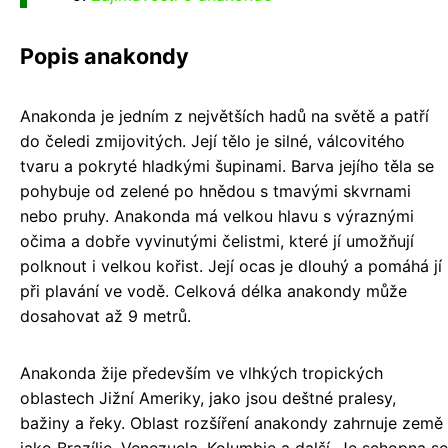
Popis anakondy
Anakonda je jedním z největších hadů na světě a patří
do čeledi zmijovitých. Její tělo je silné, válcovitého
tvaru a pokryté hladkými šupinami. Barva jejího těla se
pohybuje od zelené po hnědou s tmavými skvrnami
nebo pruhy. Anakonda má velkou hlavu s výraznými
očima a dobře vyvinutými čelistmi, které jí umožňují
polknout i velkou kořist. Její ocas je dlouhý a pomáhá jí
při plavání ve vodě. Celková délka anakondy může
dosahovat až 9 metrů.
Anakonda žije především ve vlhkých tropických
oblastech Jižní Ameriky, jako jsou deštné pralesy,
bažiny a řeky. Oblast rozšíření anakondy zahrnuje země