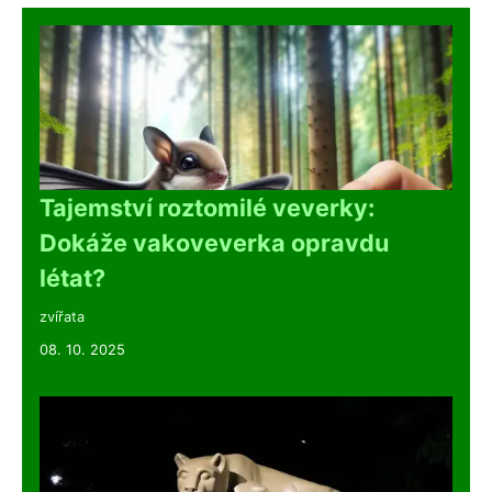
Tajemství roztomilé veverky:
Dokáže vakoveverka opravdu
létat?
zvířata
08. 10. 2025