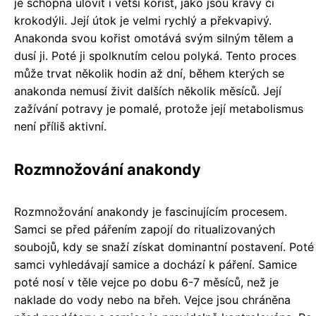
je schopna ulovit i větší kořist, jako jsou krávy či
krokodýli. Její útok je velmi rychlý a překvapivý.
Anakonda svou kořist omotává svým silným tělem a
dusí ji. Poté ji spolknutím celou polyká. Tento proces
může trvat několik hodin až dní, během kterých se
anakonda nemusí živit dalších několik měsíců. Její
zažívání potravy je pomalé, protože její metabolismus
není příliš aktivní.
Rozmnožování anakondy
Rozmnožování anakondy je fascinujícím procesem.
Samci se před pářením zapojí do ritualizovaných
soubojů, kdy se snaží získat dominantní postavení. Poté
samci vyhledávají samice a dochází k páření. Samice
poté nosí v těle vejce po dobu 6-7 měsíců, než je
naklade do vody nebo na břeh. Vejce jsou chráněna