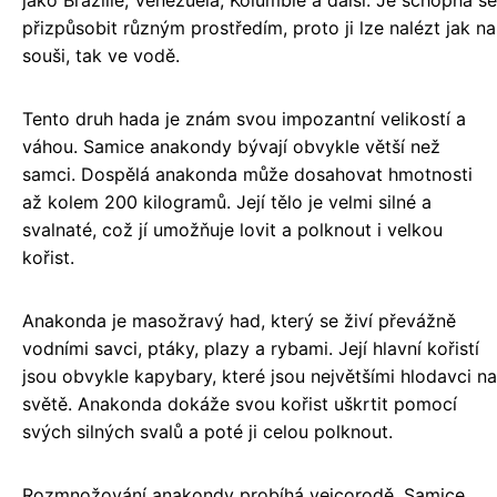
jako Brazílie, Venezuela, Kolumbie a další. Je schopna se
přizpůsobit různým prostředím, proto ji lze nalézt jak na
souši, tak ve vodě.
Tento druh hada je znám svou impozantní velikostí a
váhou. Samice anakondy bývají obvykle větší než
samci. Dospělá anakonda může dosahovat hmotnosti
až kolem 200 kilogramů. Její tělo je velmi silné a
svalnaté, což jí umožňuje lovit a polknout i velkou
kořist.
Anakonda je masožravý had, který se živí převážně
vodními savci, ptáky, plazy a rybami. Její hlavní kořistí
jsou obvykle kapybary, které jsou největšími hlodavci na
světě. Anakonda dokáže svou kořist uškrtit pomocí
svých silných svalů a poté ji celou polknout.
Rozmnožování anakondy probíhá vejcorodě. Samice