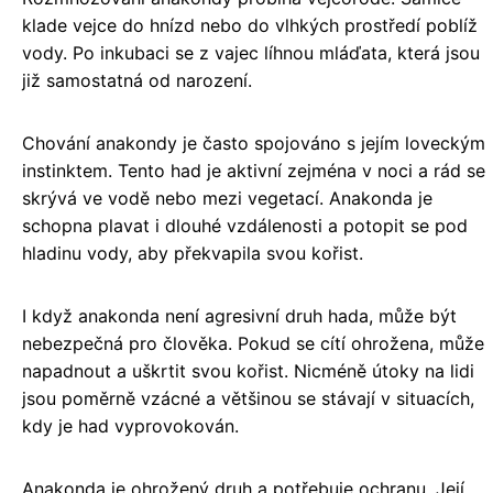
klade vejce do hnízd nebo do vlhkých prostředí poblíž
vody. Po inkubaci se z vajec líhnou mláďata, která jsou
již samostatná od narození.
Chování anakondy je často spojováno s jejím loveckým
instinktem. Tento had je aktivní zejména v noci a rád se
skrývá ve vodě nebo mezi vegetací. Anakonda je
schopna plavat i dlouhé vzdálenosti a potopit se pod
hladinu vody, aby překvapila svou kořist.
I když anakonda není agresivní druh hada, může být
nebezpečná pro člověka. Pokud se cítí ohrožena, může
napadnout a uškrtit svou kořist. Nicméně útoky na lidi
jsou poměrně vzácné a většinou se stávají v situacích,
kdy je had vyprovokován.
Anakonda je ohrožený druh a potřebuje ochranu. Její