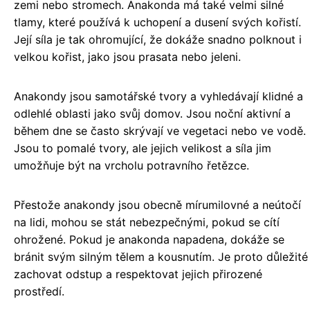
zemi nebo stromech. Anakonda má také velmi silné
tlamy, které používá k uchopení a dusení svých kořistí.
Její síla je tak ohromující, že dokáže snadno polknout i
velkou kořist, jako jsou prasata nebo jeleni.
Anakondy jsou samotářské tvory a vyhledávají klidné a
odlehlé oblasti jako svůj domov. Jsou noční aktivní a
během dne se často skrývají ve vegetaci nebo ve vodě.
Jsou to pomalé tvory, ale jejich velikost a síla jim
umožňuje být na vrcholu potravního řetězce.
Přestože anakondy jsou obecně mírumilovné a neútočí
na lidi, mohou se stát nebezpečnými, pokud se cítí
ohrožené. Pokud je anakonda napadena, dokáže se
bránit svým silným tělem a kousnutím. Je proto důležité
zachovat odstup a respektovat jejich přirozené
prostředí.