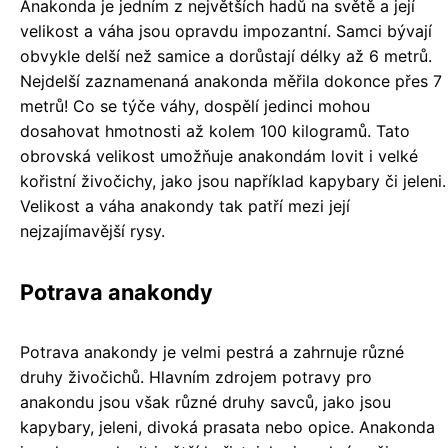
Anakonda je jedním z největších hadů na světě a její
velikost a váha jsou opravdu impozantní. Samci bývají
obvykle delší než samice a dorůstají délky až 6 metrů.
Nejdelší zaznamenaná anakonda měřila dokonce přes 7
metrů! Co se týče váhy, dospělí jedinci mohou
dosahovat hmotnosti až kolem 100 kilogramů. Tato
obrovská velikost umožňuje anakondám lovit i velké
kořistní živočichy, jako jsou například kapybary či jeleni.
Velikost a váha anakondy tak patří mezi její
nejzajímavější rysy.
Potrava anakondy
Potrava anakondy je velmi pestrá a zahrnuje různé
druhy živočichů. Hlavním zdrojem potravy pro
anakondu jsou však různé druhy savců, jako jsou
kapybary, jeleni, divoká prasata nebo opice. Anakonda