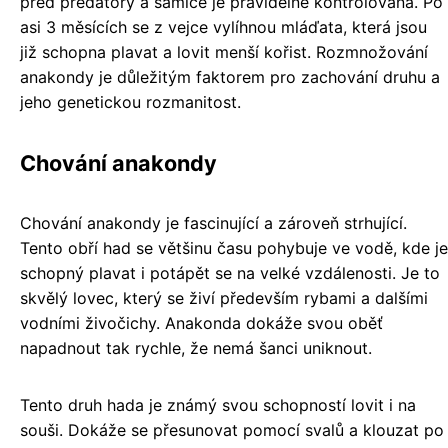
před predátory a samice je pravidelně kontrolována. Po
asi 3 měsících se z vejce vylíhnou mláďata, která jsou
již schopna plavat a lovit menší kořist. Rozmnožování
anakondy je důležitým faktorem pro zachování druhu a
jeho genetickou rozmanitost.
Chování anakondy
Chování anakondy je fascinující a zároveň strhující.
Tento obří had se většinu času pohybuje ve vodě, kde je
schopný plavat i potápět se na velké vzdálenosti. Je to
skvělý lovec, který se živí především rybami a dalšími
vodními živočichy. Anakonda dokáže svou oběť
napadnout tak rychle, že nemá šanci uniknout.
Tento druh hada je známý svou schopností lovit i na
souši. Dokáže se přesunovat pomocí svalů a klouzat po