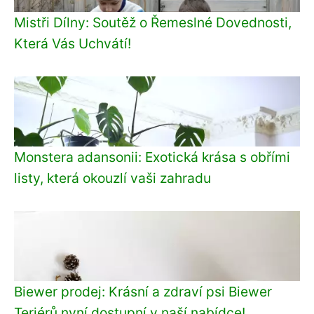
Mistři Dílny: Soutěž o Řemeslné Dovednosti,
Která Vás Uchvátí!
Monstera adansonii: Exotická krása s obřími
listy, která okouzlí vaši zahradu
Biewer prodej: Krásní a zdraví psi Biewer
Teriérů nyní dostupní v naší nabídce!