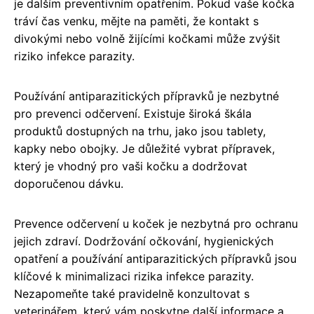
je dalším preventivním opatřením. Pokud vaše kočka
tráví čas venku, mějte na paměti, že kontakt s
divokými nebo volně žijícími kočkami může zvýšit
riziko infekce parazity.
Používání antiparazitických přípravků je nezbytné
pro prevenci odčervení. Existuje široká škála
produktů dostupných na trhu, jako jsou tablety,
kapky nebo obojky. Je důležité vybrat přípravek,
který je vhodný pro vaši kočku a dodržovat
doporučenou dávku.
Prevence odčervení u koček je nezbytná pro ochranu
jejich zdraví. Dodržování očkování, hygienických
opatření a používání antiparazitických přípravků jsou
klíčové k minimalizaci rizika infekce parazity.
Nezapomeňte také pravidelně konzultovat s
veterinářem, který vám poskytne další informace a