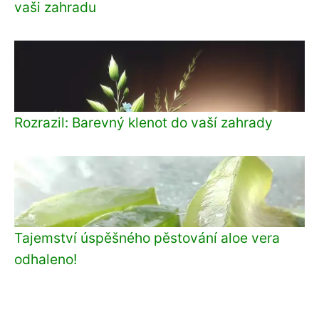
vaši zahradu
Rozrazil: Barevný klenot do vaší zahrady
Tajemství úspěšného pěstování aloe vera
odhaleno!