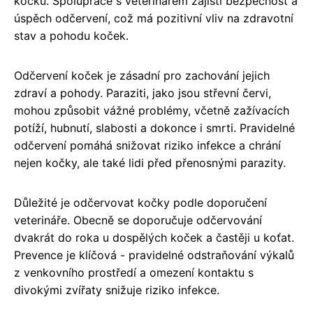
kočku. Spolupráce s veterinářem zajistí bezpečnost a
úspěch odčervení, což má pozitivní vliv na zdravotní
stav a pohodu koček.
Odčervení koček je zásadní pro zachování jejich
zdraví a pohody. Paraziti, jako jsou střevní červi,
mohou způsobit vážné problémy, včetně zažívacích
potíží, hubnutí, slabosti a dokonce i smrti. Pravidelné
odčervení pomáhá snižovat riziko infekce a chrání
nejen kočky, ale také lidi před přenosnými parazity.
Důležité je odčervovat kočky podle doporučení
veterináře. Obecně se doporučuje odčervování
dvakrát do roka u dospělých koček a častěji u koťat.
Prevence je klíčová - pravidelné odstraňování výkalů
z venkovního prostředí a omezení kontaktu s
divokými zvířaty snižuje riziko infekce.