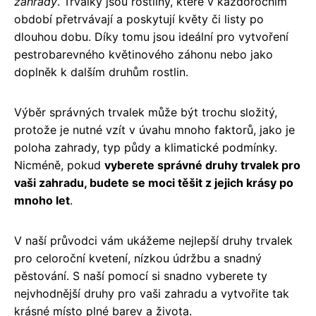
zahrady
. Trvalky jsou rostliny, které v každoročním
období přetrvávají a poskytují květy či listy po
dlouhou dobu. Díky tomu jsou ideální pro vytvoření
pestrobarevného květinového záhonu nebo jako
doplněk k dalším druhům rostlin.
Výběr správných trvalek může být trochu složitý,
protože je nutné vzít v úvahu mnoho faktorů, jako je
poloha zahrady, typ půdy a klimatické podmínky.
Nicméně, pokud
vyberete správné druhy trvalek pro
vaši zahradu, budete se moci těšit z jejich krásy po
mnoho let
.
V naší průvodci vám ukážeme nejlepší druhy trvalek
pro celoroční kvetení, nízkou údržbu a snadný
pěstování. S naší pomocí si snadno vyberete ty
nejvhodnější druhy pro vaši zahradu a vytvořite tak
krásné místo plné barev a života.