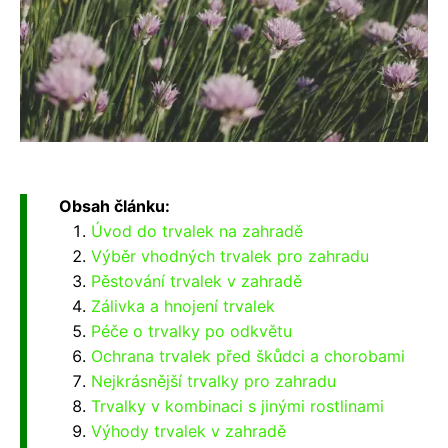
Obsah článku:
Úvod do trvalek na zahradě
Výběr vhodných trvalek pro zahradu
Pěstování trvalek v zahradě
Zálivka a hnojení trvalek
Péče o trvalky po odkvětu
Ochrana trvalek před škůdci a chorobami
Nejkrásnější trvalky pro zahradu
Trvalky v kombinaci s jinými rostlinami
Výhody trvalek v zahradě