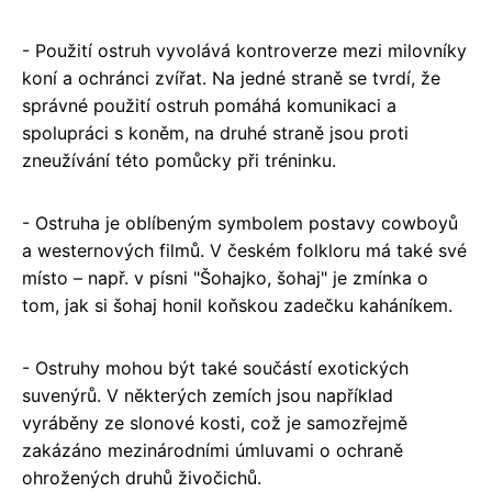
- Použití ostruh vyvolává kontroverze mezi milovníky
koní a ochránci zvířat. Na jedné straně se tvrdí, že
správné použití ostruh pomáhá komunikaci a
spolupráci s koněm, na druhé straně jsou proti
zneužívání této pomůcky při tréninku.
- Ostruha je oblíbeným symbolem postavy cowboyů
a westernových filmů. V českém folkloru má také své
místo – např. v písni "Šohajko, šohaj" je zmínka o
tom, jak si šohaj honil koňskou zadečku kaháníkem.
- Ostruhy mohou být také součástí exotických
suvenýrů. V některých zemích jsou například
vyráběny ze slonové kosti, což je samozřejmě
zakázáno mezinárodními úmluvami o ochraně
ohrožených druhů živočichů.