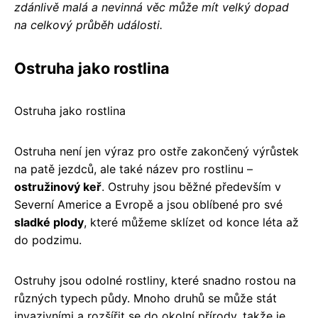
zdánlivě malá a nevinná věc může mít velký dopad
na celkový průběh události.
Ostruha jako rostlina
Ostruha jako rostlina
Ostruha není jen výraz pro ostře zakončený výrůstek
na patě jezdců, ale také název pro rostlinu –
ostružinový keř
. Ostruhy jsou běžné především v
Severní Americe a Evropě a jsou oblíbené pro své
sladké plody
, které můžeme sklízet od konce léta až
do podzimu.
Ostruhy jsou odolné rostliny, které snadno rostou na
různých typech půdy. Mnoho druhů se může stát
invazivními a rozšířit se do okolní přírody, takže je