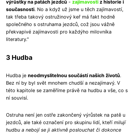
výrůstky na patách jezdců
-
zajímavosti
z historie i
současnosti
. No a když už jsme u těch zajímavostí,
tak třeba takový ostružinový keř má fakt hodně
společného s ostruhama jezdců, což jsou vážně
překvapivé zajímavosti pro každýho milovníka
literatury."
3 Hudba
Hudba je
neodmyslitelnou součástí našich životů
.
Bez ní by byl svět mnohem chudší a nezajímavý. V
této kapitole se zaměříme právě na hudbu a vše, co s
ní souvisí.
Ostruha není jen ostře zakončený výrůstek na patě u
jezdců, ale také označení pro skupinu lidí, kteří
milují
hudbu a nebojí se ji aktivně poslouchat či dokonce