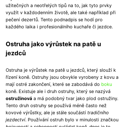
užitečných a neotřelých tipů na to, jak tyto prvky
využít v každodenním životě, ale také například při
pečení dezertů. Tento podnadpis se hodí pro
každého laika i profesionálního kuchaře či jezdce.
Ostruha jako výrůstek na patě u
jezdců
Ostruha je výrůstek na patě u jezdců, který slouží k
řízení koně. Ostruhy jsou obvykle vyrobeny z kovu a
mají ostré zakončení, které se zabodává do
boku
koně. Existuje ale i druh ostruhy, který se nazývá
ostružinová
a má podobný tvar jako plod ostružiny.
Tento druh ostruhy se používá méně často než
kovové výrůstky, ale je stále součástí
tradičního
jezdectví
. Používání ostruh bylo v minulosti značkou
bojovnosti a schopnosti ovládat koně
, dnes je to