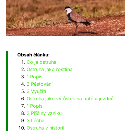
Obsah článku:
Co je ostruha
Ostruha jako rostlina
1 Popis
2 Pěstování
3 Využití
Ostruha jako výrůstek na patě u jezdců
1 Popis
2 Příčiny vzniku
3 Léčba
Ostruha v historii