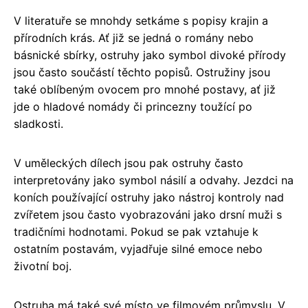
V literatuře se mnohdy setkáme s popisy krajin a
přírodních krás. Ať již se jedná o romány nebo
básnické sbírky, ostruhy jako symbol divoké přírody
jsou často součástí těchto popisů. Ostružiny jsou
také oblíbeným ovocem pro mnohé postavy, ať již
jde o hladové nomády či princezny toužící po
sladkosti.
V uměleckých dílech jsou pak ostruhy často
interpretovány jako symbol násilí a odvahy. Jezdci na
koních používající ostruhy jako nástroj kontroly nad
zvířetem jsou často vyobrazováni jako drsní muži s
tradičními hodnotami. Pokud se pak vztahuje k
ostatním postavám, vyjadřuje silné emoce nebo
životní boj.
Ostruha má také své místo ve filmovém průmyslu. V