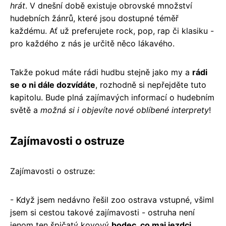
hrát
. V dnešní době existuje obrovské množství
hudebních žánrů, které jsou dostupné téměř
každému. Ať už preferujete rock, pop, rap či klasiku -
pro každého z nás je určitě něco lákavého.
Takže pokud máte rádi hudbu stejně jako my a
rádi
se o ni dále dozvídáte
, rozhodně si nepřejděte tuto
kapitolu. Bude plná zajímavých informací o hudebním
světě a
možná si i objevíte nové oblíbené interprety
!
Zajímavosti o ostruze
Zajímavosti o ostruze:
- Když jsem nedávno řešil zoo ostrava vstupné, všiml
jsem si cestou takové zajímavosti - ostruha není
jenom ten špičatý kovový
bodec, co maj jezdci