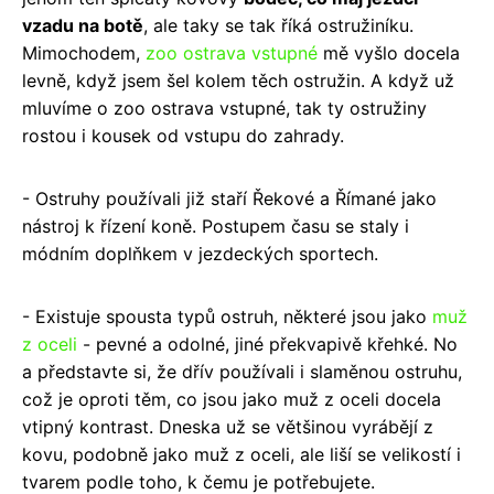
vzadu na botě
, ale taky se tak říká ostružiníku.
Mimochodem,
zoo ostrava vstupné
mě vyšlo docela
levně, když jsem šel kolem těch ostružin. A když už
mluvíme o zoo ostrava vstupné, tak ty ostružiny
rostou i kousek od vstupu do zahrady.
- Ostruhy používali již staří Řekové a Římané jako
nástroj k řízení koně. Postupem času se staly i
módním doplňkem v jezdeckých sportech.
- Existuje spousta typů ostruh, některé jsou jako
muž
z oceli
- pevné a odolné, jiné překvapivě křehké. No
a představte si, že dřív používali i slaměnou ostruhu,
což je oproti těm, co jsou jako muž z oceli docela
vtipný kontrast. Dneska už se většinou vyrábějí z
kovu, podobně jako muž z oceli, ale liší se velikostí i
tvarem podle toho, k čemu je potřebujete.