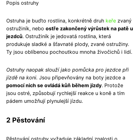
Popis ostruhy
Ostruha je buďto rostlina, konkrétně druh
keře
zvaný
ostružiník, nebo
ostře zakončený výrůstek na patě u
jezdců
. Ostružiník je jedovatá rostlina, která
produkuje sladké a šťavnaté plody, zvané ostružiny.
Ty jsou oblíbenou pochoutkou mnoha živočichů i lidí.
Ostruhy naopak slouží jako pomůcka pro jezdce při
jízdě na koni.
Jsou připevňovány na boty jezdce a
pomocí nich se ovládá kůň během jízdy
. Protože
jsou ostré, způsobují rychlejší reakce u koně a tím
pádem umožňují plynulejší jízdu.
2 Pěstování
Pěstování ostruhy vyžaduje základní znalosti o