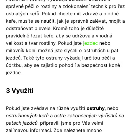
správné péči o rostliny a zdokonalení technik pro řez
ostnatých keřů. Pokud chcete mít zdravé a plodné
keře, musíte se naučit, jak je správně zalévat, hnojit a
odstraňovat plevele. Kromě toho je důležité
pravidelně řezat keře, aby se udržovala vhodná
velikost a tvar rostliny. Pokud jste
jezdec
nebo
milovník koní, možná jste slyšeli o ostruhách u pat
jezdců. Také tyto ostruhy vyžadují určitou péči a
údržbu, aby se zajistilo pohodlí a bezpečnost koně i
jezdce.
3 Využití
Pokud jste zvědaví na různé využití
ostruhy
, nebo
ostružinových keřů
a
ostře zakončených výrůstků na
patách jezdců
, připravili jsme pro Vás velmi
zajímavou informaci. Zde naleznete mnoho