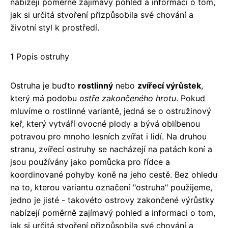
nabízejí poměrně zajímavý pohled a informaci o tom,
jak si určitá stvoření přizpůsobila své chování a
životní styl k prostředí.
1 Popis ostruhy
Ostruha je buďto
rostlinný
nebo
zvířecí výrůstek
,
který má podobu
ostře zakončeného hrotu
. Pokud
mluvíme o rostlinné variantě, jedná se o ostružinový
keř, který vytváří ovocné plody a bývá oblíbenou
potravou pro mnoho lesních zvířat i lidí. Na druhou
stranu, zvířecí ostruhy se nacházejí na patách koní a
jsou používány jako pomůcka pro řídce a
koordinované pohyby koně na jeho cestě. Bez ohledu
na to, kterou variantu označení "ostruha" použijeme,
jedno je jisté - takovéto ostrovy zakončené výrůstky
nabízejí poměrně zajímavý pohled a informaci o tom,
jak si určitá stvoření přizpůsobila své chování a