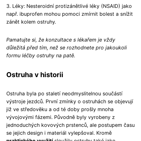
3. Léky: Nesteroidní protizánětlivé léky (NSAID) jako
např. ibuprofen mohou pomoci zmírnit bolest a snížit
zánět kolem ostruhy.
Pamatujte si, že konzultace s lékařem je vždy
důležitá před tím, než se rozhodnete pro jakoukoli
formu léčby ostruhy na patě.
Ostruha v historii
Ostruha byla po staletí neodmyslitelnou součástí
výstroje jezdců. První zmínky o ostruhách se objevují
již ve středověku a od té doby prošly mnoha
vývojovými fázemi. Původně byly vyrobeny z
jednoduchých kovových prstenců, ale postupem času
se jejich design i materiál vylepšoval. Kromě
praktického využití
sloužily ostruhy také jako