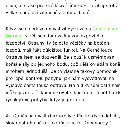
chuti, ale také pro své léčivé účinky – obsahuje totiž
velké množství vitamínů a antioxidantů.
Když jsem nedávno navštívil výstavu na
Černé louce
Ostrava
, viděl jsem tam zajímavou expozici o
jezdectví. Ostruhy, ty špičaté věcičky na botách
jezdců, mají fakt důležitou funkci. Na Černé louce
Ostrava jsem se dozvěděl, že slouží k usměrňování
koňské síly do jednoho bodu, což dělá ovládání koně
mnohem jednodušší. Je to vlastně takový pomocník
pro lepší kontrolu pohybu, jak nám vysvětlovali na
výstavě černá louka ostrava. No a díky těm ostruhám
může jezdec líp komunikovat s koněm a přimět ho i k
rychlejšímu pohybu, když je potřeba.
Ať už máš na mysli kteroukoliv z těchto dvou definic,
slovo ostruha nás upozorňuje na to, že
mnohdy i