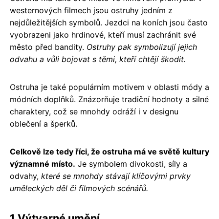
westernových filmech jsou ostruhy jedním z
nejdůležitějších symbolů. Jezdci na koních jsou často
vyobrazeni jako hrdinové, kteří musí zachránit své
město před bandity.
Ostruhy pak symbolizují jejich
odvahu a vůli bojovat s těmi, kteří chtějí škodit.
Ostruha je také populárním motivem v oblasti módy a
módních doplňků. Znázorňuje tradiční hodnoty a silné
charaktery, což se mnohdy odráží i v designu
oblečení a šperků.
Celkově lze tedy říci, že ostruha má ve světě kultury
významné místo.
Je symbolem divokosti, síly a
odvahy,
které se mnohdy stávají klíčovými prvky
uměleckých děl či filmových scénářů.
1 Výtvarné umění