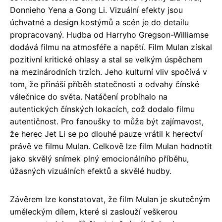
Donnieho Yena a Gong Li. Vizuální efekty jsou
úchvatné a design kostýmů a scén je do detailu
propracovaný. Hudba od Harryho Gregson-Williamse
dodává filmu na atmosféře a napětí. Film Mulan získal
pozitivní kritické ohlasy a stal se velkým úspěchem
na mezinárodních trzích. Jeho kulturní vliv spočívá v
tom, že přináší příběh statečnosti a odvahy čínské
válečnice do světa. Natáčení probíhalo na
autentických čínských lokacích, což dodalo filmu
autentičnost. Pro fanoušky to může být zajímavost,
že herec Jet Li se po dlouhé pauze vrátil k herectví
právě ve filmu Mulan. Celkově lze film Mulan hodnotit
jako skvělý snímek plný emocionálního příběhu,
úžasných vizuálních efektů a skvělé hudby.
Závěrem lze konstatovat, že film Mulan je skutečným
uměleckým dílem, které si zaslouží veškerou