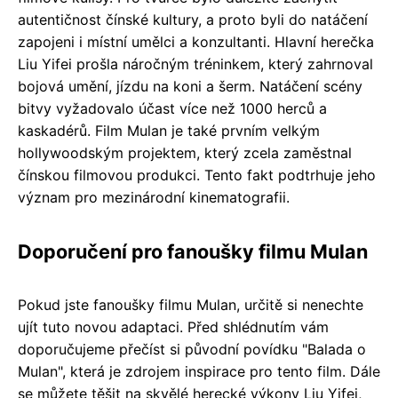
autentičnost čínské kultury, a proto byli do natáčení
zapojeni i místní umělci a konzultanti. Hlavní herečka
Liu Yifei prošla náročným tréninkem, který zahrnoval
bojová umění, jízdu na koni a šerm. Natáčení scény
bitvy vyžadovalo účast více než 1000 herců a
kaskadérů. Film Mulan je také prvním velkým
hollywoodským projektem, který zcela zaměstnal
čínskou filmovou produkci. Tento fakt podtrhuje jeho
význam pro mezinárodní kinematografii.
Doporučení pro fanoušky filmu Mulan
Pokud jste fanoušky filmu Mulan, určitě si nenechte
ujít tuto novou adaptaci. Před shlédnutím vám
doporučujeme přečíst si původní povídku "Balada o
Mulan", která je zdrojem inspirace pro tento film. Dále
se můžete těšit na skvělé herecké výkony Liu Yifei,