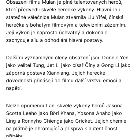
Obsazení filmu Mulan je plné talentovaných herců,
kteří předvedli skvělé herecké výkony. Hlavní roli
statečné válečnice Mulan ztvárnila Liu Yifei, čínská
herečka s bohatým filmovým a televizním zázemím.
Její výkon je naprosto úchvatný a dokonale
zachycuje sílu a odhodlání hlavní postavy.
Dalšími významnými členy obsazení jsou Donnie Yen
jako velitel Tung, Jet Li jako císař Číny a Gong Li jako
záporná postava Xianniang. Jejich herecké
dovednosti přinášejí do filmu další vrstvu emocí a
napětí.
Nelze opomenout ani skvělé výkony herců Jasona
Scotta Leeho jako Böri Khana, Yosona Anaho jako
Ling a Ronnyho Chienga jako Cricket. Jejich chemie
na plátně je ohromující a přispívá k autentičnosti
příběhu.