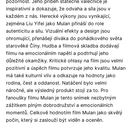
pozornost. Jeho příběh statečné válečnice je
inspirativní a dokazuje, že odvaha a síla jsou v
každém z nás. Herecké výkony jsou vynikající,
zejména Liu Yifei jako Mulan přináší do role
autenticitu a sílu. Vizuální efekty a design jsou
ohromující, přenášejí diváka do pohádkového světa
starověké Číny. Hudba a filmová skladba dodávají
filmu na emocionálním napětí a podtrhují jeho
důležité okamžiky. Kritické ohlasy na film jsou velmi
pozitivní a úspěch filmu potvrzuje jeho kvalitu. Mulan
má také kulturní vliv a odkazuje na hodnoty jako
rodina, čest a oddanost. Natáčení bylo velmi
náročné, ale výsledný produkt stojí za to. Pro
fanoušky filmu Mulan je tento snímek nezbytným
zážitkem plným dobrodružství a emocionálních
momentů. Celkově hodnotím film Mulan jako skvělý
počin, který si zaslouží být viděn a oceněn.