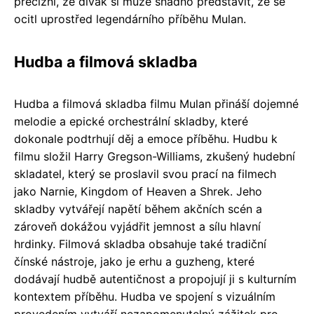
precizní, že divák si může snadno představit, že se
ocitl uprostřed legendárního příběhu Mulan.
Hudba a filmová skladba
Hudba a filmová skladba filmu Mulan přináší dojemné
melodie a epické orchestrální skladby, které
dokonale podtrhují děj a emoce příběhu. Hudbu k
filmu složil Harry Gregson-Williams, zkušený hudební
skladatel, který se proslavil svou prací na filmech
jako Narnie, Kingdom of Heaven a Shrek. Jeho
skladby vytvářejí napětí během akčních scén a
zároveň dokážou vyjádřit jemnost a sílu hlavní
hrdinky. Filmová skladba obsahuje také tradiční
čínské nástroje, jako je erhu a guzheng, které
dodávají hudbě autentičnost a propojují ji s kulturním
kontextem příběhu. Hudba ve spojení s vizuálním