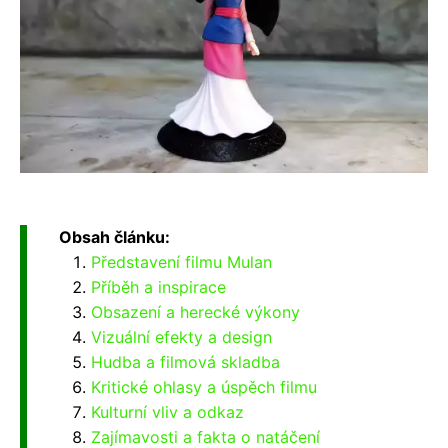
Obsah článku:
Představení filmu Mulan
Příběh a inspirace
Obsazení a herecké výkony
Vizuální efekty a design
Hudba a filmová skladba
Kritické ohlasy a úspěch filmu
Kulturní vliv a odkaz
Zajímavosti a fakta o natáčení