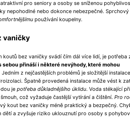
 atraktivní pro seniory a osoby se sníženou pohyblivost
ičky nepohodlné nebo dokonce nebezpečné. Sprchový
omfortnějšímu
používání koupelny.
 vaničky
outů bez vaničky svádí čím dál více lidí, je potřeba 
s sebou přináší i některé nevýhody, které mohou
.
Jedním z nejčastějších problémů je složitější instalace
droizolaci. Špatně provedená instalace může vést k za
odou je
potřeba důkladnějšího úklidu
. Voda stékající p
mouh, což vyžaduje častější vytírání a čištění.
Pro ro
ý kout bez vaničky méně praktický a bezpečný. Chyb
 dětí a zvyšuje riziko uklouznutí pro osoby s pohybo