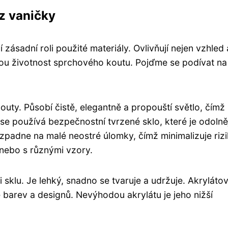
z vaničky
zásadní roli použité materiály. Ovlivňují nejen vzhled 
ovou životnost sprchového koutu. Pojďme se podívat na
uty. Působí čistě, elegantně a propouští světlo, čímž
se používá bezpečnostní tvrzené sklo, které je odolně
rozpadne na malé neostré úlomky, čímž minimalizuje riz
 nebo s různými vzory.
 sklu. Je lehký, snadno se tvaruje a udržuje. Akryláto
e barev a designů. Nevýhodou akrylátu je jeho nižší