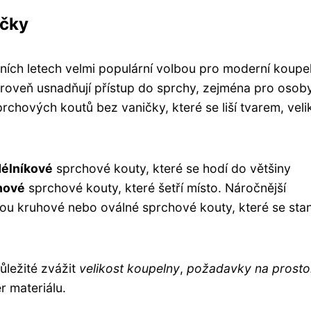
ičky
ních letech velmi populární volbou pro moderní koupe
zároveň usnadňují přístup do sprchy, zejména pro osob
prchových koutů bez vaničky, které se liší tvarem, veli
élníkové
sprchové kouty, které se hodí do většiny
hové
sprchové kouty, které šetří místo. Náročnější
jsou kruhové nebo oválné sprchové kouty, které se sta
ůležité zvážit
velikost koupelny
,
požadavky na prosto
r materiálu.