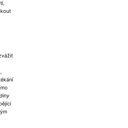
í,
 kout
zvážit
,
tékání
římo
diny
ějící
vým