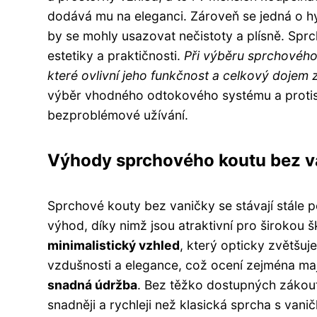
dodává mu na eleganci. Zároveň se jedná o hyg
by se mohly usazovat nečistoty a plísně. Spr
estetiky a praktičnosti.
Při výběru sprchového 
které ovlivní jeho funkčnost a celkový dojem 
výběr vhodného odtokového systému a protisk
bezproblémové užívání.
Výhody sprchového koutu bez v
Sprchové kouty bez vaničky se stávají stále 
výhod, díky nimž jsou atraktivní pro širokou šk
minimalistický vzhled
, který opticky zvětšu
vzdušnosti a elegance, což ocení zejména maj
snadná údržba
. Bez těžko dostupných zákout
snadněji a rychleji než klasická sprcha s van