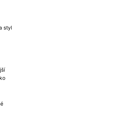
a styl
jší
iko
vé