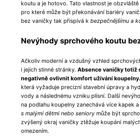
koutu a je hotovo. Tato vlastnost je obzvláště
pro které může být překonávání bariéry van
bez vaničky tak přispívá k
bezpečnějšímu a k
Nevýhody sprchového koutu bez
Ačkoliv moderní a vzdušný vzhled sprchových k
i jejich stinné stránky.
Absence vaničky totiž 
negativně ovlivnit komfort užívání koupelny
která vyžaduje precizní stavební úpravy a hy
vody a následnému vzniku plísní. Další nevýh
na podlahu koupelny zanechává více kapek a š
s malými dětmi nebo seniory
může být sprchov
zvýšený okraj vaničky ztěžuje koupání malých
omezením.