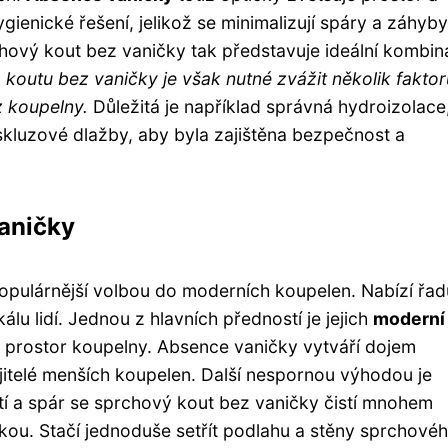
ienické řešení, jelikož se minimalizují spáry a záhyby
chový kout bez vaničky tak představuje ideální kombin
koutu bez vaničky je však nutné zvážit několik faktor
z koupelny.
Důležitá je například správná hydroizolace
luzové dlažby, aby byla zajištěna bezpečnost a
aničky
populárnější volbou do moderních koupelen. Nabízí řad
álu lidí. Jednou z hlavních předností je jejich
moderní
je prostor koupelny. Absence vaničky vytváří dojem
itelé menších koupelen. Další nespornou výhodou je
í a spár se sprchový kout bez vaničky čistí mnohem
ičkou. Stačí jednoduše setřít podlahu a stěny sprchové