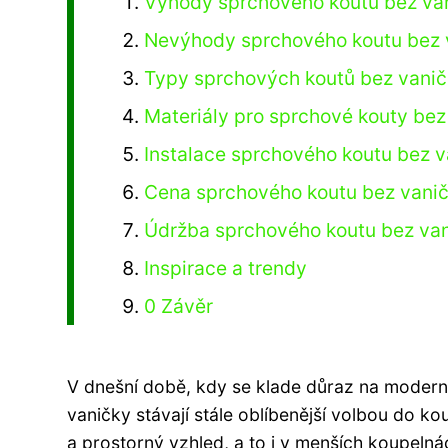
Výhody sprchového koutu bez va
Nevýhody sprchového koutu bez 
Typy sprchových koutů bez vani
Materiály pro sprchové kouty bez
Instalace sprchového koutu bez 
Cena sprchového koutu bez vani
Údržba sprchového koutu bez va
Inspirace a trendy
0 Závěr
V dnešní době, kdy se klade důraz na moderní 
vaničky stávají stále oblíbenější volbou do 
a prostorný vzhled, a to i v menších koupeln