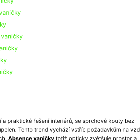
ničky
vaničky
čky
 vaničky
vaničky
čky
ničky
a praktické řešení interiérů, se sprchové kouty bez
koupelen. Tento trend vychází vstříc požadavkům na vz
ách.
Absence vaničky
totiž opticky zvětšuje prostor a