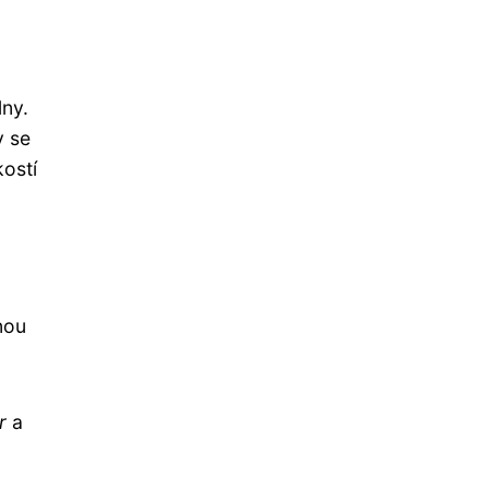
lny.
y se
kostí
nou
r
a