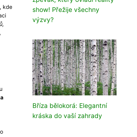
, kde
show! Přežije všechny
aci
výzvy?
ů,
,
u
 a
Bříza bělokorá: Elegantní
kráska do vaší zahrady
ho