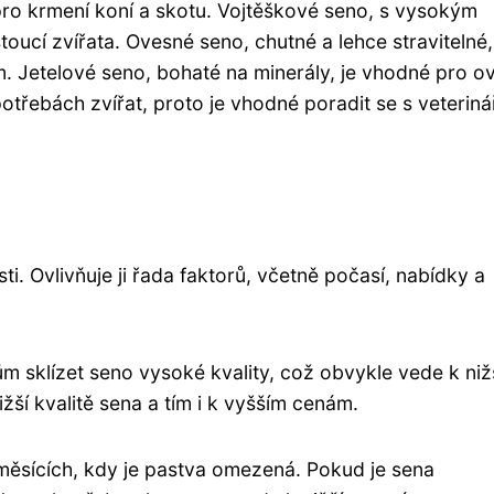
í pro krmení koní a skotu. Vojtěškové seno, s vysokým
oucí zvířata. Ovesné seno, chutné a lehce stravitelné,
. Jetelové seno, bohaté na minerály, je vhodné pro o
otřebách zvířat, proto je vhodné poradit se s veterin
ti. Ovlivňuje ji řada faktorů, včetně počasí, nabídky a
 sklízet seno vysoké kvality, což obvykle vede k niž
ší kvalitě sena a tím i k vyšším cenám.
měsících, kdy je pastva omezená. Pokud je sena