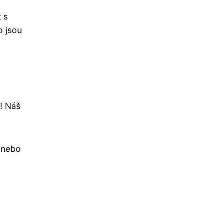
 s
o jsou
! Náš
 nebo