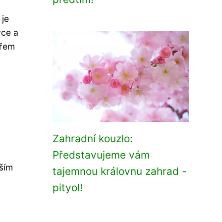
 je
vce a
ářem
Zahradní kouzlo:
Představujeme vám
ším
tajemnou královnu zahrad -
pityol!