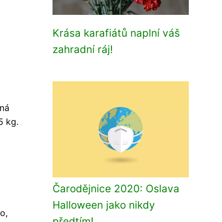
Krása karafiátů naplní váš
zahradní ráj!
bná
5 kg.
Čarodějnice 2020: Oslava
Halloween jako nikdy
o,
předtím!