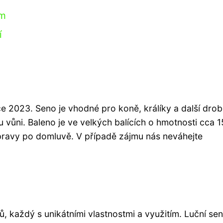
em
í
oce 2023. Seno je vhodné pro koně, králíky a další dro
 vůni. Baleno je ve velkých balících o hmotnosti cca 1
opravy po domluvě. V případě zájmu nás neváhejte
ů, každý s unikátními vlastnostmi a využitím. Luční sen