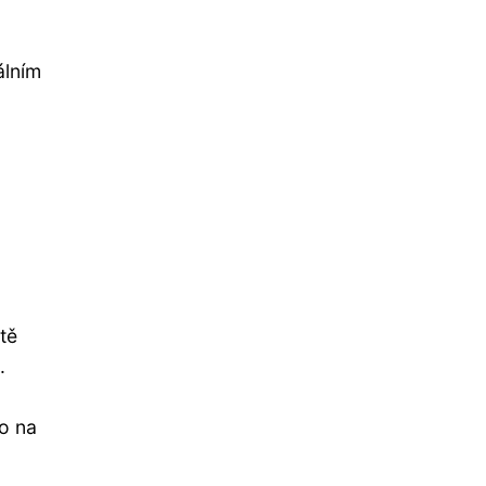
álním
tě
.
o na