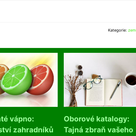
Kategorie:
zem
té vápno:
Oborové katalogy:
tví zahradníků
Tajná zbraň vašeho