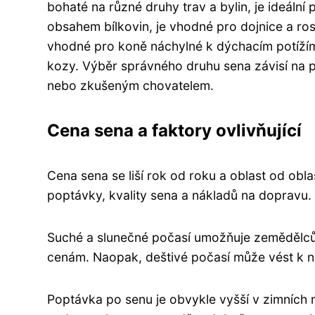
bohaté na různé druhy trav a bylin, je ideáln
obsahem bílkovin, je vhodné pro dojnice a rost
vhodné pro koně náchylné k dýchacím potížím
kozy. Výběr správného druhu sena závisí na p
nebo zkušeným chovatelem.
Cena sena a faktory ovlivňující
Cena sena se liší rok od roku a oblast od oblas
poptávky, kvality sena a nákladů na dopravu.
Suché a slunečné počasí umožňuje zemědělcům
cenám. Naopak, deštivé počasí může vést k niž
Poptávka po senu je obvykle vyšší v zimních 