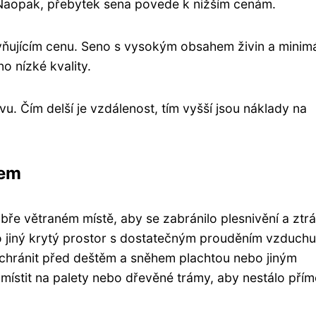
Naopak, přebytek sena povede k nižším cenám.
livňujícím cenu. Seno s vysokým obsahem živin a minim
o nízké kvality.
vu. Čím delší je vzdálenost, tím vyšší jsou náklady na
nem
e větraném místě, aby se zabránilo plesnivění a ztrá
ebo jiný krytý prostor s dostatečným prouděním vzduchu
 chránit před deštěm a sněhem plachtou nebo jiným
ístit na palety nebo dřevěné trámy, aby nestálo přím