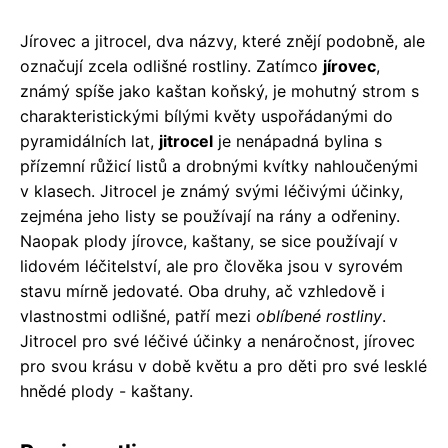
Jírovec a jitrocel, dva názvy, které znějí podobně, ale
označují zcela odlišné rostliny. Zatímco
jírovec
,
známý spíše jako kaštan koňský, je mohutný strom s
charakteristickými bílými květy uspořádanými do
pyramidálních lat,
jitrocel
je nenápadná bylina s
přízemní růžicí listů a drobnými kvítky nahloučenými
v klasech. Jitrocel je známý svými léčivými účinky,
zejména jeho listy se používají na rány a odřeniny.
Naopak plody jírovce, kaštany, se sice používají v
lidovém léčitelství, ale pro člověka jsou v syrovém
stavu mírně jedovaté. Oba druhy, ač vzhledově i
vlastnostmi odlišné, patří mezi
oblíbené rostliny
.
Jitrocel pro své léčivé účinky a nenáročnost, jírovec
pro svou krásu v době květu a pro děti pro své lesklé
hnědé plody - kaštany.