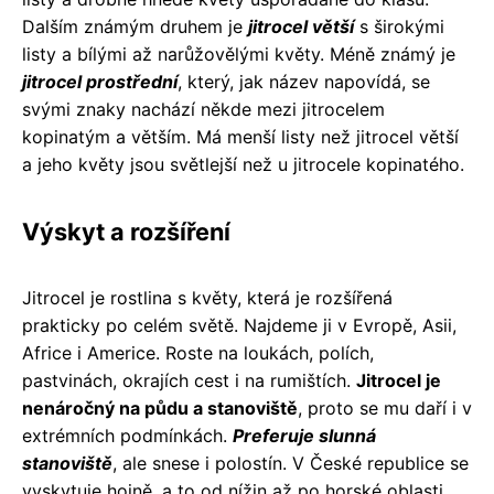
Dalším známým druhem je
jitrocel větší
s širokými
listy a bílými až narůžovělými květy. Méně známý je
jitrocel prostřední
, který, jak název napovídá, se
svými znaky nachází někde mezi jitrocelem
kopinatým a větším. Má menší listy než jitrocel větší
a jeho květy jsou světlejší než u jitrocele kopinatého.
Výskyt a rozšíření
Jitrocel je rostlina s květy, která je rozšířená
prakticky po celém světě. Najdeme ji v Evropě, Asii,
Africe i Americe. Roste na loukách, polích,
pastvinách, okrajích cest i na rumištích.
Jitrocel je
nenáročný na půdu a stanoviště
, proto se mu daří i v
extrémních podmínkách.
Preferuje slunná
stanoviště
, ale snese i polostín. V České republice se
vyskytuje hojně, a to od nížin až po horské oblasti.