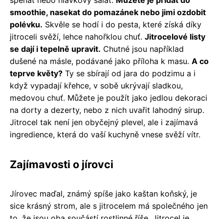
špenát nebo hlávkový salát.
Můžete je přidat do
smoothie, nasekat do pomazánek nebo jimi ozdobit
polévku.
Skvěle se hodí i do pesta, které získá díky
jitroceli svěží, lehce nahořklou chuť.
Jitrocelové listy
se dají i tepelně upravit.
Chutné jsou například
dušené na másle, podávané jako příloha k masu.
A co
teprve květy?
Ty se sbírají od jara do podzimu a i
když vypadají křehce, v sobě ukrývají sladkou,
medovou chuť. Můžete je použít jako jedlou dekoraci
na dorty a dezerty, nebo z nich uvařit lahodný sirup.
Jitrocel tak není jen obyčejný plevel, ale i zajímavá
ingredience, která do vaší kuchyně vnese svěží vítr.
Zajímavosti o jírovci
Jírovec maďal, známý spíše jako kaštan koňský, je
sice krásný strom, ale s jitrocelem má společného jen
to, že jsou oba součástí rostlinné říše. Jitrocel je