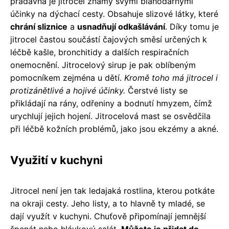
pradávna je jitrocel známý svými blahodárnými
účinky na dýchací cesty. Obsahuje slizové látky, které
chrání sliznice
a
usnadňují odkašlávání
. Díky tomu je
jitrocel častou součástí čajových směsí určených k
léčbě kašle, bronchitidy a dalších respiračních
onemocnění. Jitrocelový sirup je pak oblíbeným
pomocníkem zejména u dětí.
Kromě toho má jitrocel i
protizánětlivé a hojivé účinky.
Čerstvé listy se
přikládají na rány, odřeniny a bodnutí hmyzem, čímž
urychlují jejich hojení. Jitrocelová mast se osvědčila
při léčbě kožních problémů, jako jsou ekzémy a akné.
Využití v kuchyni
Jitrocel není jen tak ledajaká rostlina, kterou potkáte
na okraji cesty. Jeho listy, a to hlavně ty mladé, se
dají využít v kuchyni. Chuťově připomínají jemnější