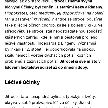
sahající až do starověku.
Jitrocel, známý svými
léčivými účinky, byl ceněn již starými Řeky a Římany.
Hippokrates, otec medicíny, jej doporučoval na hojení
ran a zastavení krvácení.
V antice se jitrocel používal
také k léčbě očních chorob, kašle a bolesti v krku. Ve
středověku se jitrocel stal nepostradatelnou součástí
klášterních zahrad, kde jej mniši pěstovali pro jeho
léčivé vlastnosti. Hildegarda z Bingenu, významná
bylinkářka 12. století, jej doporučovala na širokou
škálu nemocí, včetně dýchacích potíží, kožních
problémů a zažívacích potíží.
Jitrocel si své místo v
lidovém léčitelství udržel až do dnešní doby.
Léčivé účinky
Jitrocel, tato nenápadná bylina s typickými květy,
ukrývá v sobě překvapivé léčivé účinky. Již od