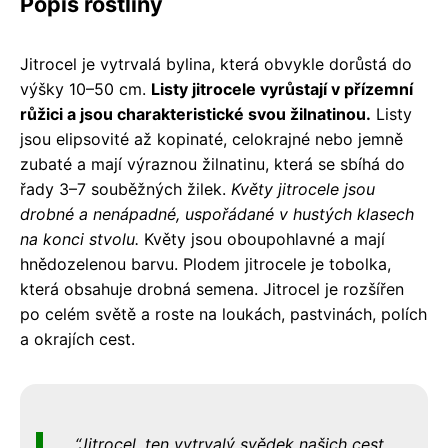
Popis rostliny
Jitrocel je vytrvalá bylina, která obvykle dorůstá do
výšky 10–50 cm.
Listy jitrocele vyrůstají v přízemní
růžici a jsou charakteristické svou žilnatinou.
Listy
jsou elipsovité až kopinaté, celokrajné nebo jemně
zubaté a mají výraznou žilnatinu, která se sbíhá do
řady 3–7 souběžných žilek.
Květy jitrocele jsou
drobné a nenápadné, uspořádané v hustých klasech
na konci stvolu.
Květy jsou oboupohlavné a mají
hnědozelenou barvu. Plodem jitrocele je tobolka,
která obsahuje drobná semena. Jitrocel je rozšířen
po celém světě a roste na loukách, pastvinách, polích
a okrajích cest.
Jitrocel, ten vytrvalý svědek našich cest,