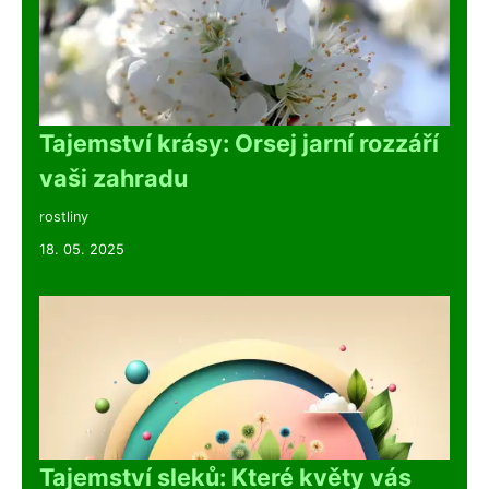
Tajemství krásy: Orsej jarní rozzáří
vaši zahradu
rostliny
18. 05. 2025
Tajemství sleků: Které květy vás