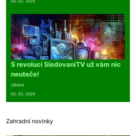
05. 02. 2025
S revolucí SledovaniTV už vám nic
neuteče!
zábava
02. 02. 2025
Zahradní novinky