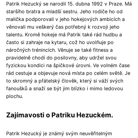
Patrik Hezucký se narodil 15. dubna 1992 v Praze. Má
staršího bratra a mladší sestru. Jeho rodiče ho od
malička podporovali v jeho hokejových ambicích a
věnovali mu veškerý čas potřebný k rozvoji jeho
talentu. Kromě hokeje má Patrik také rád hudbu a
často si zahraje na kytaru, což ho uvolňuje po
náročných trénincích. Věnuje se také fitness a
pravidelně chodí do posilovny, aby udržel svou
fyzickou kondici na špičkové úrovni. Ve volném čase
rád cestuje a objevuje nová místa po celém světě. Je
to skromný a přátelský člověk, který si váží svých
fanoušků a snaží se být jim blízko i mimo ledovou
plochu.
Zajímavosti o Patriku Hezuckém.
Patrik Hezucký je známý svým neuvěřitelným