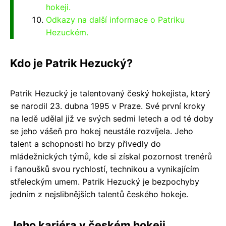
hokeji.
Odkazy na další informace o Patriku
Hezuckém.
Kdo je Patrik Hezucký?
Patrik Hezucký je talentovaný český hokejista, který
se narodil 23. dubna 1995 v Praze. Své první kroky
na ledě udělal již ve svých sedmi letech a od té doby
se jeho vášeň pro hokej neustále rozvíjela. Jeho
talent a schopnosti ho brzy přivedly do
mládežnických týmů, kde si získal pozornost trenérů
i fanoušků svou rychlostí, technikou a vynikajícím
střeleckým umem. Patrik Hezucký je bezpochyby
jedním z nejslibnějších talentů českého hokeje.
Jeho kariéra v českém hokeji.