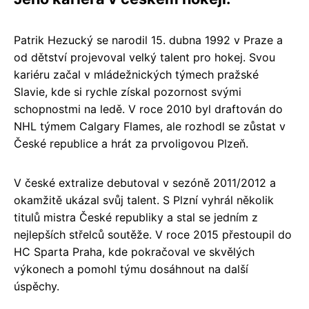
Patrik Hezucký se narodil 15. dubna 1992 v Praze a
od dětství projevoval velký talent pro hokej. Svou
kariéru začal v mládežnických týmech pražské
Slavie, kde si rychle získal pozornost svými
schopnostmi na ledě. V roce 2010 byl draftován do
NHL týmem Calgary Flames, ale rozhodl se zůstat v
České republice a hrát za prvoligovou Plzeň.
V české extralize debutoval v sezóně 2011/2012 a
okamžitě ukázal svůj talent. S Plzní vyhrál několik
titulů mistra České republiky a stal se jedním z
nejlepších střelců soutěže. V roce 2015 přestoupil do
HC Sparta Praha, kde pokračoval ve skvělých
výkonech a pomohl týmu dosáhnout na další
úspěchy.