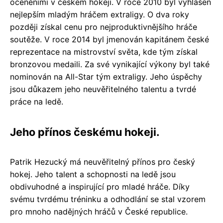
oceněními v českém hokeji. V roce 2010 byl vyhlášen
nejlepším mladým hráčem extraligy. O dva roky
později získal cenu pro nejproduktivnějšího hráče
soutěže. V roce 2014 byl jmenován kapitánem české
reprezentace na mistrovství světa, kde tým získal
bronzovou medaili. Za své vynikající výkony byl také
nominován na All-Star tým extraligy. Jeho úspěchy
jsou důkazem jeho neuvěřitelného talentu a tvrdé
práce na ledě.
Jeho přínos českému hokeji.
Patrik Hezucký má neuvěřitelný přínos pro český
hokej. Jeho talent a schopnosti na ledě jsou
obdivuhodné a inspirující pro mladé hráče. Díky
svému tvrdému tréninku a odhodlání se stal vzorem
pro mnoho nadějných hráčů v České republice.