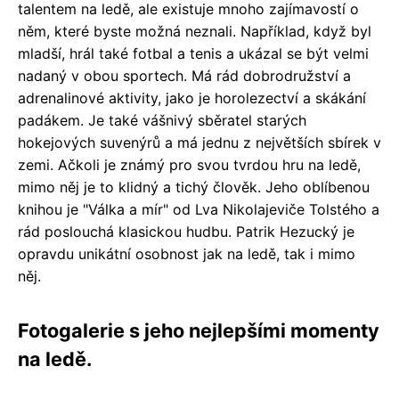
talentem na ledě, ale existuje mnoho zajímavostí o
něm, které byste možná neznali. Například, když byl
mladší, hrál také fotbal a tenis a ukázal se být velmi
nadaný v obou sportech. Má rád dobrodružství a
adrenalinové aktivity, jako je horolezectví a skákání
padákem. Je také vášnivý sběratel starých
hokejových suvenýrů a má jednu z největších sbírek v
zemi. Ačkoli je známý pro svou tvrdou hru na ledě,
mimo něj je to klidný a tichý člověk. Jeho oblíbenou
knihou je "Válka a mír" od Lva Nikolajeviče Tolstého a
rád poslouchá klasickou hudbu. Patrik Hezucký je
opravdu unikátní osobnost jak na ledě, tak i mimo
něj.
Fotogalerie s jeho nejlepšími momenty
na ledě.