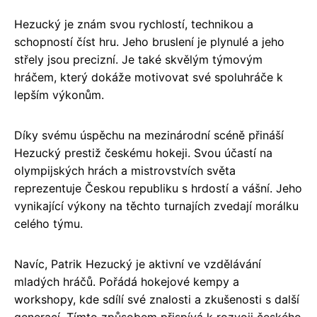
Hezucký je znám svou rychlostí, technikou a
schopností číst hru. Jeho bruslení je plynulé a jeho
střely jsou precizní. Je také skvělým týmovým
hráčem, který dokáže motivovat své spoluhráče k
lepším výkonům.
Díky svému úspěchu na mezinárodní scéně přináší
Hezucký prestiž českému hokeji. Svou účastí na
olympijských hrách a mistrovstvích světa
reprezentuje Českou republiku s hrdostí a vášní. Jeho
vynikající výkony na těchto turnajích zvedají morálku
celého týmu.
Navíc, Patrik Hezucký je aktivní ve vzdělávání
mladých hráčů. Pořádá hokejové kempy a
workshopy, kde sdílí své znalosti a zkušenosti s další
generací. Tímto způsobem přispívá k rozvoji českého