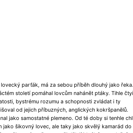
 lovecký parťák, má za sebou příběh dlouhý jako řeka
áctém století pomáhal lovcům nahánět ptáky. Tihle čty
atosti, bystrému rozumu a schopnosti zvládat i ty
lišoval od jejich příbuzných, anglických kokršpanělů.
znal jako samostatné plemeno. Od té doby si tenhle ch
en jako šikovný lovec, ale taky jako skvělý kamarád do