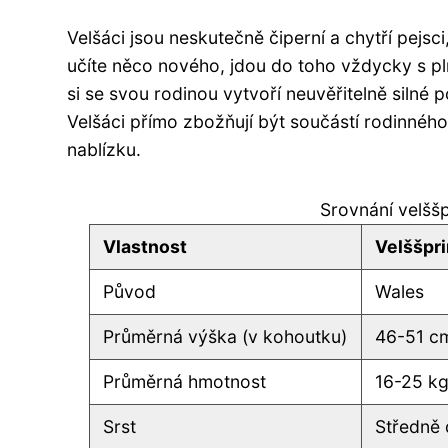
Velšáci jsou neskutečně čiperní a chytří pejsci,
učíte něco nového, jdou do toho vždycky s pln
si se svou rodinou vytvoří neuvěřitelně silné 
Velšáci přímo zbožňují být součástí rodinného
nablízku.
Srovnání velšš
Vlastnost
Velššpr
Původ
Wales
Průměrná výška (v kohoutku)
46-51 c
Průměrná hmotnost
16-25 k
Srst
Středně 