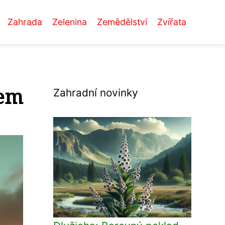
Zahrada
Zelenina
Zemědělství
Zvířata
cem
Zahradní novinky