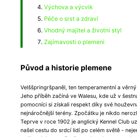
Výchova a výcvik
Péče o srst a zdraví
Vhodný majitel a životní styl
Zajímavosti o plemeni
Původ a historie plemene
Velššpringršpaněl, ten temperamentní a věrný
Jeho příběh začíná ve Walesu, kde už v šestn
pomocníci si získali respekt díky své houževn
nejnáročnější terény. Zpočátku je nikdo neroz
Teprve v roce 1902 je anglický Kennel Club u
našel cestu do srdcí lidí po celém světě - nej