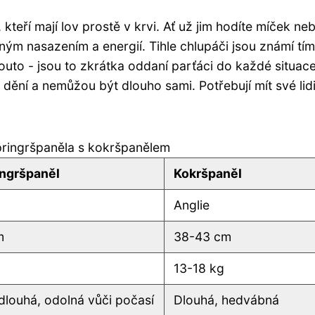
 kteří mají lov prostě v krvi. Ať už jim hodíte míček neb
ým nasazením a energií. Tihle chlupáči jsou známí tím
pouto - jsou to zkrátka oddaní parťáci do každé situace
 dění a nemůžou být dlouho sami. Potřebují mít své lid
pringršpaněla s kokršpanělem
ingršpaněl
Kokršpaněl
Anglie
m
38-43 cm
g
13-18 kg
dlouhá, odolná vůči počasí
Dlouhá, hedvábná