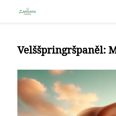
Velššpringršpaněl: 