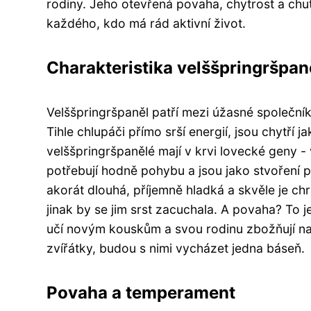
rodiny. Jeho otevřená povaha, chytrost a chuť
každého, kdo má rád aktivní život.
Charakteristika velššpringršpan
Velššpringršpaněl patří mezi úžasné společníky
Tihle chlupáči přímo srší energií, jsou chytří 
velššpringršpanělé mají v krvi lovecké geny - 
potřebují hodně pohybu a jsou jako stvoření pro 
akorát dlouhá, příjemně hladká a skvěle je ch
jinak by se jim srst zacuchala. A povaha? To j
učí novým kouskům a svou rodinu zbožňují nad
zvířátky, budou s nimi vycházet jedna báseň.
Povaha a temperament