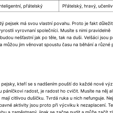
inteligentní, přátelský
Přátelský, hravý, učenli
ý pejsek má svou vlastní povahu. Proto je fakt důleži
vyrostli vyrovnaní společníci. Musíte s nimi pravidelně
udou nešťastní jak po těle, tak na duši. Velšáci jsou p
ot a můžou jim věnovat spoustu času na běhání a různé 
 pejsky, kteří se s nadšením pouští do každé nové výz
 páníčkovi radost, je radost ho cvičit. Musíte na něj a
mají citlivou dušičku. Tvrdá ruka u nich nefunguje. Nej
bavné aktivity jsou proto při výcviku k nezaplacení. T
u a zaměstnaný, jinak se začne nudit a může začít zl