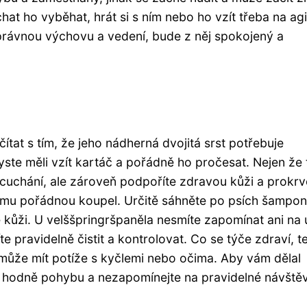
at ho vyběhat, hrát si s ním nebo ho vzít třeba na agil
právnou výchovu a vedení, bude z něj spokojený a
čítat s tím, že jeho nádherná dvojitá srst potřebuje
ste měli vzít kartáč a pořádně ho pročesat. Nejen že 
cuchání, ale zároveň podpoříte zdravou kůži a prokrv
t mu pořádnou koupel. Určitě sáhněte po psích šampo
kůži. U velššpringršpaněla nesmíte zapomínat ani na u
e pravidelně čistit a kontrolovat. Co se týče zdraví, t
 může mít potíže s kyčlemi nebo očima. Aby vám dělal
vu, hodně pohybu a nezapomínejte na pravidelné návště