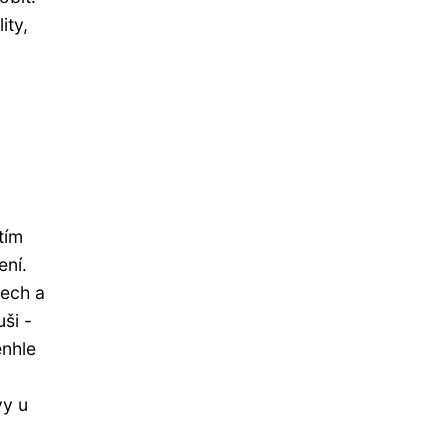
ity,
tím
ení.
nech a
ši -
enhle
vy u