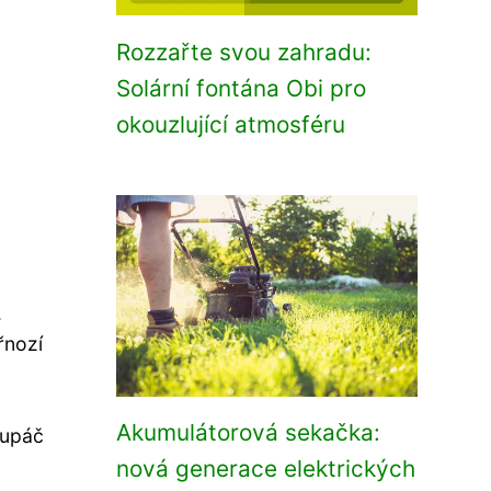
Rozzařte svou zahradu:
Solární fontána Obi pro
okouzlující atmosféru
.
řnozí
Akumulátorová sekačka:
lupáč
nová generace elektrických