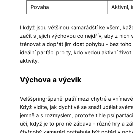
Povaha
Aktivní, 
I když jsou většinou kamarádští ke všem, každ
začít s jejich výchovou co nejdřív, aby z nich 
trénovat a dopřát jim dost pohybu - bez toho b
ideální parťáci pro ty, kdo vedou aktivní živ
aktivity.
Výchova a výcvik
Velššpringršpaněl patří mezi chytré a vnímavé
Když vidíte, jak dychtivě se snaží udělat svému
jemně a s rozmyslem, protože tihle psí parťáci 
učí, když je to pro ně zábava - různé hry a zá
čtyřnohý kamarád potřebuje být pořád v pohyb