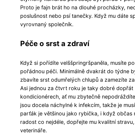
Proto je fajn brát ho na dlouhé procházky, nech
poslušnost nebo psí tanečky. Když mu dáte s
vyrovnaný společník.
Péče o srst a zdraví
Když si pořídíte velššpringršpaněla, musíte po
pořádnou péči. Minimálně dvakrát do týdne by
zbavíte srst odumřelých chlupů a zamezíte za
Asi jednou za čtvrt roku je taky dobré dopřá
kondicionérech, ať mu zbytečně nepodráždíte 
jsou docela náchylné k infekcím, takže je musít
parťák je většinou jako rybička, i když občas
radost co nejdéle, dopřejte mu kvalitní stra
veterináře.