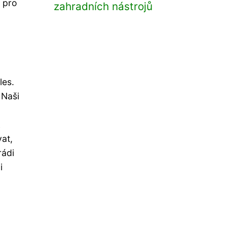
a pro
zahradních nástrojů
les.
 Naši
k
at,
rádi
i