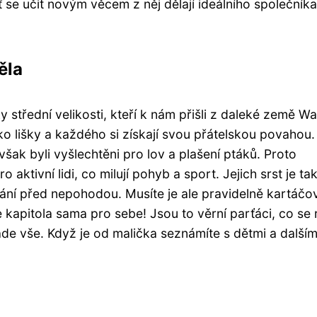
 se učit novým věcem z něj dělají ideálního společník
ěla
 střední velikosti, kteří k nám přišli z daleké země Wa
jako lišky a každého si získají svou přátelskou povahou.
však byli vyšlechtěni pro lov a plašení ptáků. Proto
aktivní lidi, co milují pohyb a sport. Jejich srst je ta
rání před nepohodou. Musíte je ale pravidelně kartáčov
e kapitola sama pro sebe! Jsou to věrní parťáci, co se 
e vše. Když je od malička seznámíte s dětmi a dalším