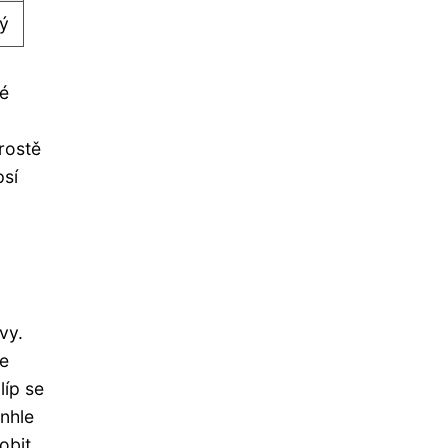
vý
té
rostě
psí
vy.
le
líp se
enhle
obit.