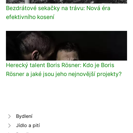
Bezdrátové sekačky na trávu: Nová éra
efektivního kosení
Herecký talent Boris Rösner: Kdo je Boris
Rösner a jaké jsou jeho nejnovější projekty?
Bydlení
Jídlo a pití