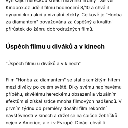
vynikající hereckou kreací hlavního hrdiny". Server
Kinobox.cz udělil filmu hodnocení 8/10 a chválil
dynamickou akci a vizuální efekty. Celkově je "Honba
za diamantem" považována za úspěšný a kvalitní
přírůstek do žánru dobrodružných filmů.
Úspěch filmu u diváků a v kinech
"Úspěch filmu u diváků a v kinech"
Film "Honba za diamantem" se stal okamžitým hitem
mezi diváky po celém světě. Díky svému napínavému
příběhu, skvělému hereckému obsazení a vizuálním
efektům si získal srdce mnoha filmových nadšenců. V
prvním týdnu od premiéry dosáhl film rekordní
návštěvnosti v kinech a držel se na špičce žebříčků
nejen v Americe, ale i v Evropě. Diváci chválili