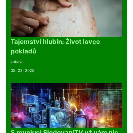
Tajemství hlubin: Život lovce
pokladů
zábava
05. 02. 2025
S revolucí SledovaniTV už vám nic