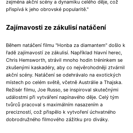
zejména akční scény a dynamiku celého děje, což
přispívá k jeho obrovské popularitě."
Zajímavosti ze zákulisí natáčení
Během natáčení filmu "Honba za diamantem" došlo k
řadě zajímavostí ze zákulisí. Například hlavní herec,
Chris Hemsworth, strávil mnoho hodin tréninkem se
zkušenými kaskadéry, aby co nejvěrohodněji ztvárnil
akční scény. Natáčení se odehrávalo na exotických
místech po celém světě, včetně Austrálie a Thajska.
Režisér filmu, Joe Russo, se inspiroval skutečnými
událostmi při vytváření napínavého děje. Celý tým
tvůrců pracoval s maximálním nasazením a
precizností, což přispělo k vytvoření úchvatného
dobrodružného filmového zážitku pro diváky.