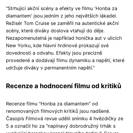
"Strhující akční scény a efekty ve filmu 'Honba za
diamantem' jsou jedním z jeho největších lákadel.
Režisér Tom Cruise se zaměřil na autentické akční
scény, které diváky doslova vtahují do děje.
Nezapomenutelná je například honička aut v ulicích
New Yorku, kde hlavní hrdinové prokazují své
dovednosti a odvahu. Efekty jsou precizně
provedené a dodávají filmu dynamiku a napětí, které
udržuje diváky v permanentním napětí."
Recenze a hodnocení filmu od kritiků
Recenze filmu "Honba za diamantem" od
renomovaných filmových kritiků jsou nadšené.
Časopis Filmová revue udělil snímku 4 hvězdičky ze
5 a označil ho za "napínavý dobrodružný trhák s