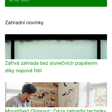
02. 02. 2025
Zahradní novinky
Zářivá zahrada bez slunečních popálenin
díky nopové fólii
Mountfield Olomouc: Oáza zahradní techniky