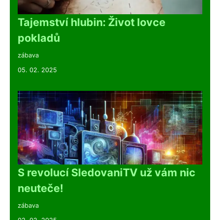
Tajemství hlubin: Život lovce
pokladů
zábava
05. 02. 2025
S revolucí SledovaniTV už vám nic
neuteče!
zábava