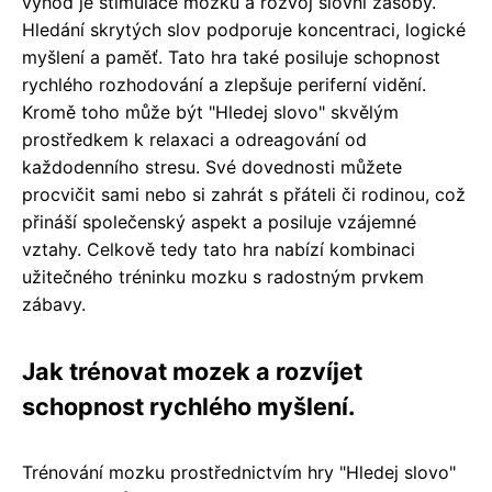
výhod je stimulace mozku a rozvoj slovní zásoby.
Hledání skrytých slov podporuje koncentraci, logické
myšlení a paměť. Tato hra také posiluje schopnost
rychlého rozhodování a zlepšuje periferní vidění.
Kromě toho může být "Hledej slovo" skvělým
prostředkem k relaxaci a odreagování od
každodenního stresu. Své dovednosti můžete
procvičit sami nebo si zahrát s přáteli či rodinou, což
přináší společenský aspekt a posiluje vzájemné
vztahy. Celkově tedy tato hra nabízí kombinaci
užitečného tréninku mozku s radostným prvkem
zábavy.
Jak trénovat mozek a rozvíjet
schopnost rychlého myšlení.
Trénování mozku prostřednictvím hry "Hledej slovo"