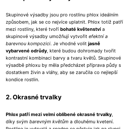
Skupinové výsadby jsou pro rostlinu phlox ideálním
způsobem, jak se co nejvíce uplatnit. Phlox totiž patří
mezi rostliny, které tvoří
bohaté květenství
a
skupinové výsadby umožňují vytvořit
efektní a
barevnou kompozici
. Je vhodné volit
jasně
vybarvené odrůdy
, které budou dohromady tvořit
kontrastní kombinaci barvy a tvaru květů. Skupinové
výsadbě phloxu by měla předcházet příprava půdy s
dostatkem živin a vláhy, aby se zaručila co nejlepší
kondice rostlin.
2. Okrasné trvalky
Phlox patří mezi velmi oblíbené okrasné trvalky
,
díky svým
barevným květům
a dlouhému kvetení.
Rostlina je vytrvalá a snadno se pěstuje jak na slunci,