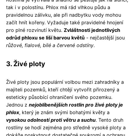
tak i v polostínu. Phlox má rád vlhkou půdu a
pravidelnou zálivku, ale při nadbytku vody mohou
začít hnít kořeny. Vyžaduje také pravidelné hnojení
pro plné rozvinutí květu.
Zvláštnosti jednotlivých
odrůd phloxu se liší barvou květů
- nejčastější jsou
růžové, fialové, bílé a červené odstíny
.
3. Živé ploty
Živé ploty jsou populární volbou mezi zahradníky a
majiteli pozemků, kteří chtějí vytvořit přirozený a
esteticky působící ohraničení svého pozemku.
Jednou z
nejoblíbenějších rostlin pro živé ploty je
phlox
, který je znám svými bohatými květy a
vysokou odolností proti větru a suchu
. Tento druh
rostliny se hodí zejména pro středně vysoké ploty a
dokáže poskytnout dostatečné soukromí a ochranu