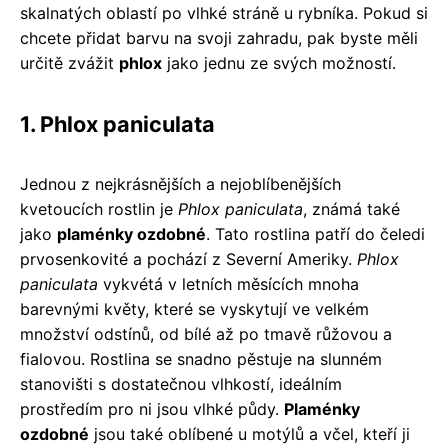
skalnatých oblastí po vlhké stráně u rybníka. Pokud si
chcete přidat barvu na svoji zahradu, pak byste měli
určitě zvážit
phlox
jako jednu ze svých možností.
1. Phlox paniculata
Jednou z nejkrásnějších a nejoblíbenějších
kvetoucích rostlin je
Phlox paniculata
, známá také
jako
plaménky ozdobné
. Tato rostlina patří do čeledi
prvosenkovité a pochází z Severní Ameriky.
Phlox
paniculata
vykvétá v letních měsících mnoha
barevnými květy, které se vyskytují ve velkém
množství odstínů, od bílé až po tmavě růžovou a
fialovou. Rostlina se snadno pěstuje na slunném
stanovišti s dostatečnou vlhkostí, ideálním
prostředím pro ni jsou vlhké půdy.
Plaménky
ozdobné
jsou také oblíbené u motýlů a včel, kteří ji