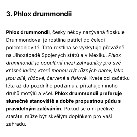
3. Phlox drummondii
Phlox drummondii
, česky někdy nazývaná floskule
Drummondova, je rostlina patřící do čeledi
polemoniovité. Tato rostlina se vyskytuje převážně
na Jihozápadě Spojených států a v Mexiku.
Phlox
drummondii je populární mezi zahradníky pro své
krásné květy, které mohou být různých barev, jako
jsou bílé, růžové, červené a fialové.
Kvete od začátku
léta až do pozdního podzimu a přitahuje mnoho
druhů motýlů a včel.
Phlox drummondii preferuje
slunečné stanoviště a dobře propustnou půdu s
pravidelným zaléváním.
Pokud se o ni pečlivě
staráte, může být skvělým doplňkem pro vaši
zahradu.