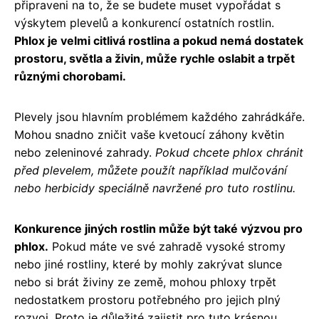
připraveni na to, že se budete muset vypořádat s
výskytem plevelů a konkurencí ostatních rostlin.
Phlox je velmi citlivá rostlina a pokud nemá dostatek
prostoru, světla a živin, může rychle oslabit a trpět
různými chorobami.
Plevely jsou hlavním problémem každého zahrádkáře.
Mohou snadno zničit vaše kvetoucí záhony květin
nebo zeleninové zahrady.
Pokud chcete phlox chránit
před plevelem, můžete použít například mulčování
nebo herbicidy speciálně navržené pro tuto rostlinu.
Konkurence jiných rostlin může být také výzvou pro
phlox.
Pokud máte ve své zahradě vysoké stromy
nebo jiné rostliny, které by mohly zakrývat slunce
nebo si brát živiny ze země, mohou phloxy trpět
nedostatkem prostoru potřebného pro jejich plný
rozvoj. Proto je důležité zajistit pro tuto krásnou