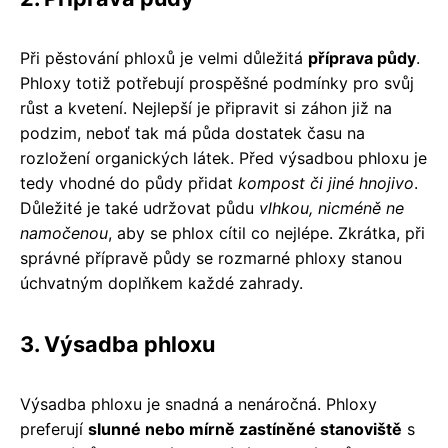
Při pěstování phloxů je velmi důležitá
příprava půdy
.
Phloxy totiž potřebují prospěšné podmínky pro svůj
růst a kvetení. Nejlepší je připravit si záhon již na
podzim, neboť tak má půda dostatek času na
rozložení organických látek. Před výsadbou phloxu je
tedy vhodné do půdy přidat
kompost či jiné hnojivo
.
Důležité je také udržovat půdu
vlhkou, nicméně ne
namočenou
, aby se phlox cítil co nejlépe. Zkrátka, při
správné přípravě půdy se rozmarné phloxy stanou
úchvatným doplňkem každé zahrady.
3. Výsadba phloxu
Výsadba phloxu je snadná a nenáročná. Phloxy
preferují
slunné nebo mírně zastíněné stanoviště
s