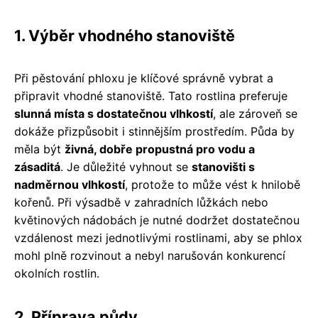
1. Výběr vhodného stanoviště
Při pěstování phloxu je klíčové správně vybrat a
připravit vhodné stanoviště. Tato rostlina preferuje
slunná místa s dostatečnou vlhkostí
, ale zároveň se
dokáže přizpůsobit i stinnějším prostředím. Půda by
měla být
živná, dobře propustná pro vodu a
zásaditá
. Je důležité vyhnout se
stanovišti s
nadměrnou vlhkostí
, protože to může vést k hnilobě
kořenů. Při výsadbě v zahradních lůžkách nebo
květinových nádobách je nutné dodržet dostatečnou
vzdálenost mezi jednotlivými rostlinami, aby se phlox
mohl plně rozvinout a nebyl narušován konkurencí
okolních rostlin.
2. Příprava půdy