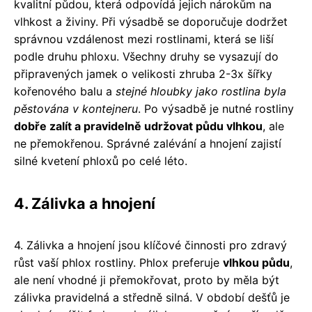
kvalitní půdou, která odpovídá jejich nárokům na
vlhkost a živiny. Při výsadbě se doporučuje dodržet
správnou vzdálenost mezi rostlinami, která se liší
podle druhu phloxu. Všechny druhy se vysazují do
připravených jamek o velikosti zhruba 2-3x šířky
kořenového balu a
stejné hloubky jako rostlina byla
pěstována v kontejneru
. Po výsadbě je nutné rostliny
dobře zalít a pravidelně udržovat půdu vlhkou
, ale
ne přemokřenou. Správné zalévání a hnojení zajistí
silné kvetení phloxů po celé léto.
4. Zálivka a hnojení
4. Zálivka a hnojení jsou klíčové činnosti pro zdravý
růst vaší phlox rostliny. Phlox preferuje
vlhkou půdu
,
ale není vhodné ji přemokřovat, proto by měla být
zálivka pravidelná a středně silná. V období dešťů je