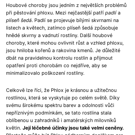
Houbové choroby jsou jedním z největších problémů
při pěstování phloxu. Mezi nejčastější patří
padlí
a
plíseň šedá
. Padlí se projevuje bílými skvrnami na
listech a květech, zatímco plíseň šedá způsobuje
hnědé skvrny a vadnutí rostliny. Další houbové
choroby, které mohou ovlivnit růst a vzhled phloxu,
jsou hniloba kořenů a rakovina kmenů. Je důležité
dbát na pravidelnou kontrolu rostlin a přijmout
opatření proti chorobám co nejdříve, aby se
minimalizovalo poškození rostliny.
Celkově lze říci, že Phlox je krásnou a užitečnou
rostlinou, která se vyskytuje po celém světě. Díky
svému širokému spektru barev a odolnosti vůči
nepříznivým podmínkám, se tato rostlina stala
oblíbenou u zahradníků i amatérských milovníků
květin.
Její léčebné účinky jsou také velmi ceněny.