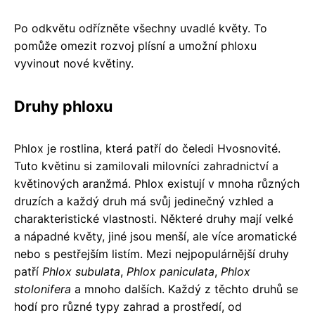
Po odkvětu odřízněte všechny uvadlé květy. To
pomůže omezit rozvoj plísní a umožní phloxu
vyvinout nové květiny.
Druhy phloxu
Phlox je rostlina, která patří do čeledi Hvosnovité.
Tuto květinu si zamilovali milovníci zahradnictví a
květinových aranžmá. Phlox existují v mnoha různých
druzích a každý druh má svůj jedinečný vzhled a
charakteristické vlastnosti. Některé druhy mají velké
a nápadné květy, jiné jsou menší, ale více aromatické
nebo s pestřejším listím. Mezi nejpopulárnější druhy
patří
Phlox subulata
,
Phlox paniculata
,
Phlox
stolonifera
a mnoho dalších. Každý z těchto druhů se
hodí pro různé typy zahrad a prostředí, od