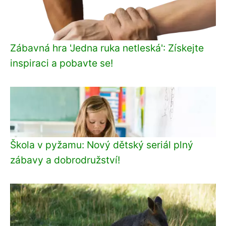
Zábavná hra 'Jedna ruka netleská': Získejte
inspiraci a pobavte se!
Škola v pyžamu: Nový dětský seriál plný
zábavy a dobrodružství!