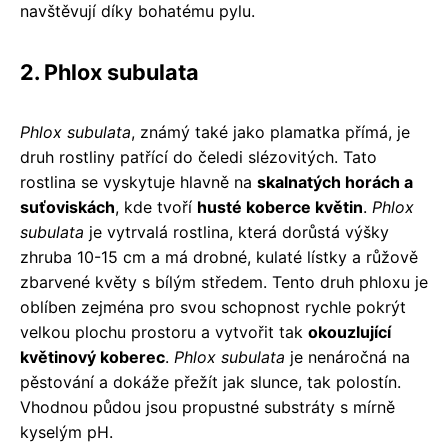
navštěvují díky bohatému pylu.
2. Phlox subulata
Phlox subulata
, známý také jako plamatka přímá, je
druh rostliny patřící do čeledi slézovitých. Tato
rostlina se vyskytuje hlavně na
skalnatých horách a
suťoviskách
, kde tvoří
husté koberce květin
.
Phlox
subulata
je vytrvalá rostlina, která dorůstá výšky
zhruba 10-15 cm a má drobné, kulaté lístky a růžově
zbarvené květy s bílým středem. Tento druh phloxu je
oblíben zejména pro svou schopnost rychle pokrýt
velkou plochu prostoru a vytvořit tak
okouzlující
květinový koberec
.
Phlox subulata
je nenáročná na
pěstování a dokáže přežít jak slunce, tak polostín.
Vhodnou půdou jsou propustné substráty s mírně
kyselým pH.