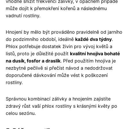
vhodné snížit frekvenci zálivky, v opačném případě
může dojít k přemokření kořenů a následnému
vadnutí rostliny.
Hnojení by mělo být prováděno pravidelně od jarního
do podzimního období, ideálně
každé dva týdny
.
Phlox potřebuje dostatek živin pro vývoj květů a
listů, proto je důležité použít
kvalitní hnojiva bohaté
na dusík, fosfor a draslík
. Před použitím hnojiva je
nezbytné pečlivě si přečíst návod a nedodržovat
doporučené dávkování může vést k poškození
rostliny.
Správnou kombinací zálivky a hnojením zajistíte
zdravý růst vaší phlox rostliny s krásnými květy po
celou sezónu.