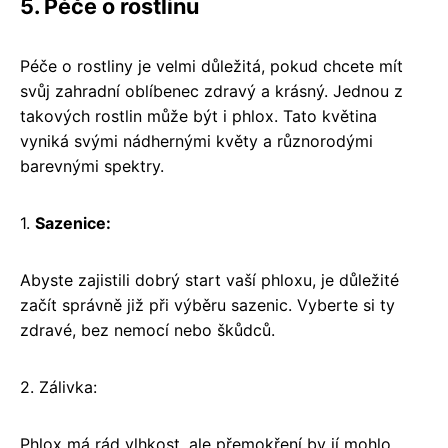
5. Péče o rostlinu
Péče o rostliny je velmi důležitá, pokud chcete mít
svůj zahradní oblíbenec zdravý a krásný. Jednou z
takových rostlin může být i phlox. Tato květina
vyniká svými nádhernými květy a různorodými
barevnými spektry.
1.
Sazenice:
Abyste zajistili dobrý start vaší phloxu, je důležité
začít správně již při výběru sazenic. Vyberte si ty
zdravé, bez nemocí nebo škůdců.
2. Zálivka:
Phlox má rád vlhkost, ale přemokření by jí mohlo