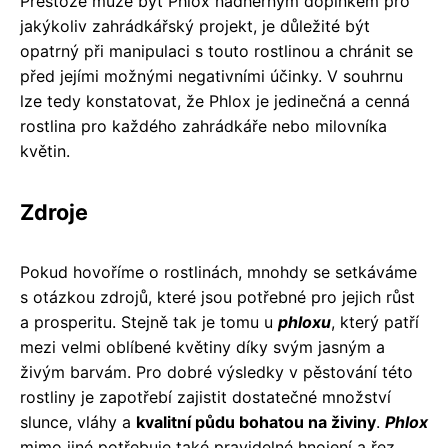
Přestože může být Phlox nádherným doplňkem pro
jakýkoliv zahrádkářský projekt, je důležité být
opatrný při manipulaci s touto rostlinou a chránit se
před jejími možnými negativními účinky. V souhrnu
lze tedy konstatovat, že Phlox je jedinečná a cenná
rostlina pro každého zahrádkáře nebo milovníka
květin.
Zdroje
Pokud hovoříme o rostlinách, mnohdy se setkáváme
s otázkou zdrojů, které jsou potřebné pro jejich růst
a prosperitu. Stejně tak je tomu u
phloxu
, který patří
mezi velmi oblíbené květiny díky svým jasným a
živým barvám. Pro dobré výsledky v pěstování této
rostliny je zapotřebí zajistit dostatečné množství
slunce, vláhy a
kvalitní půdu bohatou na živiny
.
Phlox
mimo jiné potřebuje také pravidelné hnojení a řez,