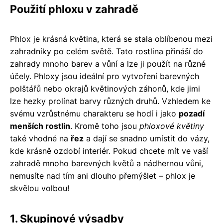
Použití phloxu v zahradě
Phlox je krásná květina, která se stala oblíbenou mezi
zahradníky po celém světě. Tato rostlina přináší do
zahrady mnoho barev a vůní a lze ji použít na různé
účely. Phloxy jsou ideální pro vytvoření barevných
polštářů nebo okrajů květinových záhonů, kde jimi
lze hezky prolínat barvy různých druhů. Vzhledem ke
svému vzrůstnému charakteru se hodí i jako
pozadí
menších rostlin
. Kromě toho jsou
phloxové květiny
také vhodné na
řez
a dají se snadno umístit do vázy,
kde krásně ozdobí interiér. Pokud chcete mít ve vaší
zahradě mnoho barevných květů a nádhernou vůni,
nemusíte nad tím ani dlouho přemýšlet – phlox je
skvělou volbou!
1. Skupinové výsadby