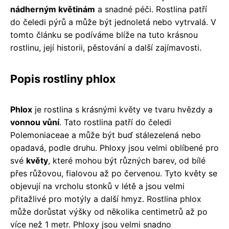
nádherným květinám
a snadné péči. Rostlina patří
do čeledi pýrů a může být jednoletá nebo vytrvalá. V
tomto článku se podíváme blíže na tuto krásnou
rostlinu, její historii, pěstování a další zajímavosti.
Popis rostliny phlox
Phlox
je rostlina s krásnými květy ve tvaru hvězdy a
vonnou vůní
. Tato rostlina patří do čeledi
Polemoniaceae a může být buď stálezelená nebo
opadavá, podle druhu. Phloxy jsou velmi oblíbené pro
své
květy
, které mohou být různých barev, od bílé
přes růžovou, fialovou až po červenou. Tyto květy se
objevují na vrcholu stonků v létě a jsou velmi
přitažlivé pro motýly a další hmyz. Rostlina phlox
může dorůstat výšky od několika centimetrů až po
více než 1 metr. Phloxy jsou velmi snadno