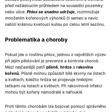
před nežádoucím průhledem na sousedící pozemky
nebo ulice.
Phlox se snadno udržuje
, rozmnožuje
množením kořenových výhonků či semen a navíc
nabízí krásnou kvetoucí kulisu po celou letní sezónu.
Problematika a choroby
Pokud jde o rostlinu phlox, jednou z největších výzev
při jejím pěstování je prevence a kontrola chorob.
Mezi nejčastější patří
plísně
,
hrdza
a
rakovina
kořenů
. Plísně mohou způsobit bílé skvrny na listech
a květech, kdežto hrdza se projevuje hnědými
tečkami na listech a květech. Při rakovinové infekci
mohou být kořeny namodralé a nafouklé.
Proti těmto chorobám lze bojovat pomocí správného