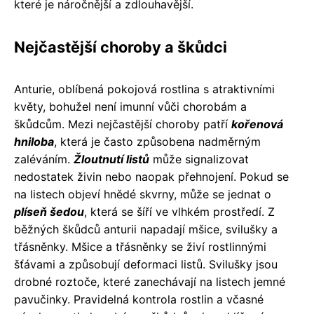
které je náročnější a zdlouhavější.
Nejčastější choroby a škůdci
Anturie, oblíbená pokojová rostlina s atraktivními
květy, bohužel není imunní vůči chorobám a
škůdcům. Mezi nejčastější choroby patří
kořenová
hniloba
, která je často způsobena nadměrným
zaléváním.
Žloutnutí listů
může signalizovat
nedostatek živin nebo naopak přehnojení. Pokud se
na listech objeví hnědé skvrny, může se jednat o
plíseň šedou
, která se šíří ve vlhkém prostředí. Z
běžných škůdců anturii napadají mšice, svilušky a
třásněnky. Mšice a třásněnky se živí rostlinnými
šťávami a způsobují deformaci listů. Svilušky jsou
drobné roztoče, které zanechávají na listech jemné
pavučinky. Pravidelná kontrola rostlin a včasné