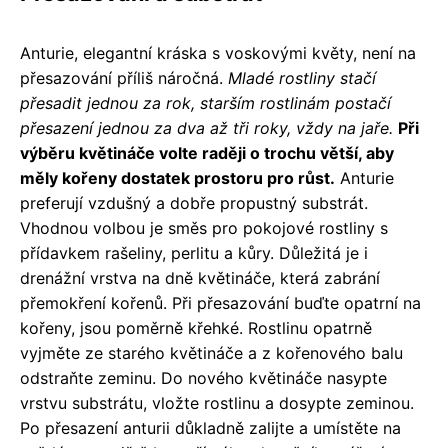
Anturie, elegantní kráska s voskovými květy, není na
přesazování příliš náročná.
Mladé rostliny stačí
přesadit jednou za rok, starším rostlinám postačí
přesazení jednou za dva až tři roky, vždy na jaře.
Při
výběru květináče volte raději o trochu větší, aby
měly kořeny dostatek prostoru pro růst.
Anturie
preferují vzdušný a dobře propustný substrát.
Vhodnou volbou je směs pro pokojové rostliny s
přídavkem rašeliny, perlitu a kůry. Důležitá je i
drenážní vrstva na dně květináče, která zabrání
přemokření kořenů. Při přesazování buďte opatrní na
kořeny, jsou poměrně křehké. Rostlinu opatrně
vyjměte ze starého květináče a z kořenového balu
odstraňte zeminu. Do nového květináče nasypte
vrstvu substrátu, vložte rostlinu a dosypte zeminou.
Po přesazení anturii důkladně zalijte a umístěte na