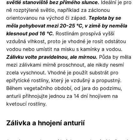
světlé stanoviště bez přímého slunce.
Ideální je pro
ně rozptýlené světlo, například za záclonou
orientovanou na východ či západ.
Teplota by se
měla pohybovat mezi 20-25 °C, v zimě by neměla
klesnout pod 16 °C.
Rostlinám prospívá vyšší
vzdušná vlhkost, proto je vhodné je rosit odstátou
vodou nebo umístit na misku s kamínky a vodou.
Zálivku volte pravidelnou, ale mírnou.
Půda by měla
mezi zálivkami mírně proschnout, ale nikdy nesmí
zcela vyschnout. Vhodné je použít substrát pro
epifytické rostliny, který je vzdušný a propustný.
Během vegetačního období, od jara do podzimu,
anturii přihnojujte jednou za 14 dní hnojivem na
kvetoucí rostliny.
Zálivka a hnojení anturií