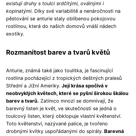
existují druhy s toulci srdčitými, oválnými i
kopinatými.
Díky své variabilitě a nenáročnosti na
pěstování se anturie staly oblíbenou pokojovou
rostlinou, která do našich domovů vnáší nádech
exotiky.
Rozmanitost barev a tvarů květů
Anturie, známá také jako toulitka, je fascinující
rostlina pocházející z tropických deštných pralesů
Střední a Jižní Ameriky.
Její krása spočívá v
neobvyklých květech, které se pyšní širokou škálou
barev a tvarů.
Zatímco mnozí se domnívají, že
barevný listen je květ, ve skutečnosti se jedná o
toulcový listen, který obklopuje vlastní květenství.
Toto květenství, nazývané palice, je tvořeno
drobnými kvítky uspořádanými do spirály.
Barevná