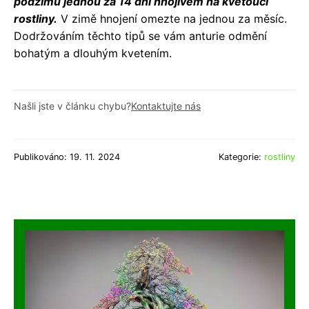
podzimu jednou za 14 dní hnojivem na kvetoucí
rostliny.
V zimě hnojení omezte na jednou za měsíc.
Dodržováním těchto tipů se vám anturie odmění
bohatým a dlouhým kvetením.
Našli jste v článku chybu?
Kontaktujte nás
Publikováno: 19. 11. 2024
Kategorie:
rostliny