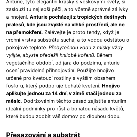
Anturie, tyto elegantní krásky s voskovými květy, si
zaslouží tu nejlepší péči, a to včetně správné zálivky
a hnojení.
Anturie pocházejí z tropických deštných
pralesů, kde jsou zvyklé na vlhké prostředí, ale ne
na přemokření.
Zalévejte je proto tehdy, když je
vrchní vrstva substrátu suchá, a to vodou odstátou o
pokojové teplotě.
Přebytečnou vodu z misky vždy
vylijte, abyste předešli hnilobě kořenů.
Během
vegetačního období, od jara do podzimu, anturie
ocení pravidelné přihnojování. Použijte hnojivo
určené pro kvetoucí rostliny s vyšším obsahem
fosforu, který podporuje bohaté kvetení.
Hnojivo
aplikujte jednou za 14 dní, v zimě stačí jednou za
měsíc.
Dodržováním těchto zásad zajistíte anturiím
ideální podmínky pro růst a bohatou násadu květů,
které budou zdobit váš domov po dlouhou dobu.
Přesazování a substrát