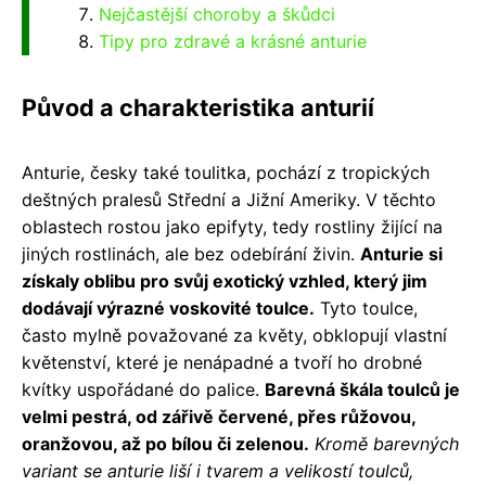
Nejčastější choroby a škůdci
Tipy pro zdravé a krásné anturie
Původ a charakteristika anturií
Anturie, česky také toulitka, pochází z tropických
deštných pralesů Střední a Jižní Ameriky. V těchto
oblastech rostou jako epifyty, tedy rostliny žijící na
jiných rostlinách, ale bez odebírání živin.
Anturie si
získaly oblibu pro svůj exotický vzhled, který jim
dodávají výrazné voskovité toulce.
Tyto toulce,
často mylně považované za květy, obklopují vlastní
květenství, které je nenápadné a tvoří ho drobné
kvítky uspořádané do palice.
Barevná škála toulců je
velmi pestrá, od zářivě červené, přes růžovou,
oranžovou, až po bílou či zelenou.
Kromě barevných
variant se anturie liší i tvarem a velikostí toulců,