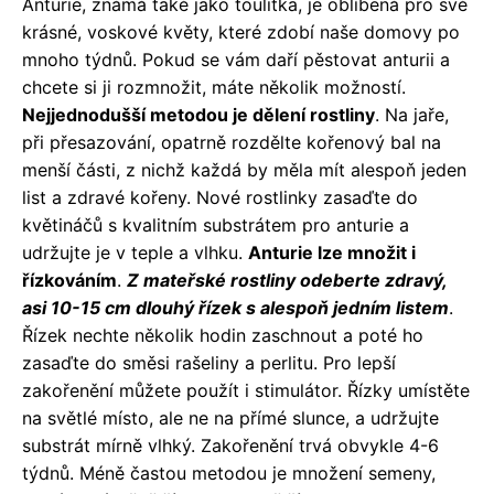
Anturie, známá také jako toulitka, je oblíbená pro své
krásné, voskové květy, které zdobí naše domovy po
mnoho týdnů. Pokud se vám daří pěstovat anturii a
chcete si ji rozmnožit, máte několik možností.
Nejjednodušší metodou je dělení rostliny
. Na jaře,
při přesazování, opatrně rozdělte kořenový bal na
menší části, z nichž každá by měla mít alespoň jeden
list a zdravé kořeny. Nové rostlinky zasaďte do
květináčů s kvalitním substrátem pro anturie a
udržujte je v teple a vlhku.
Anturie lze množit i
řízkováním
.
Z mateřské rostliny odeberte zdravý,
asi 10-15 cm dlouhý řízek s alespoň jedním listem
.
Řízek nechte několik hodin zaschnout a poté ho
zasaďte do směsi rašeliny a perlitu. Pro lepší
zakořenění můžete použít i stimulátor. Řízky umístěte
na světlé místo, ale ne na přímé slunce, a udržujte
substrát mírně vlhký. Zakořenění trvá obvykle 4-6
týdnů. Méně častou metodou je množení semeny,