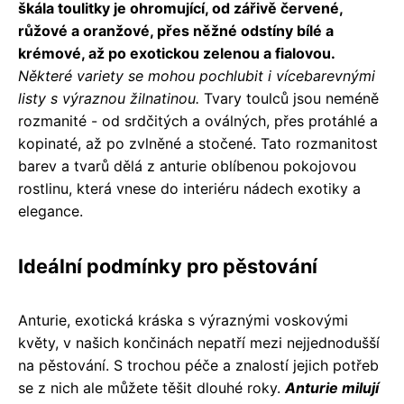
škála toulitky je ohromující, od zářivě červené,
růžové a oranžové, přes něžné odstíny bílé a
krémové, až po exotickou zelenou a fialovou.
Některé variety se mohou pochlubit i vícebarevnými
listy s výraznou žilnatinou.
Tvary toulců jsou neméně
rozmanité - od srdčitých a oválných, přes protáhlé a
kopinaté, až po zvlněné a stočené. Tato rozmanitost
barev a tvarů dělá z anturie oblíbenou pokojovou
rostlinu, která vnese do interiéru nádech exotiky a
elegance.
Ideální podmínky pro pěstování
Anturie, exotická kráska s výraznými voskovými
květy, v našich končinách nepatří mezi nejjednodušší
na pěstování. S trochou péče a znalostí jejich potřeb
se z nich ale můžete těšit dlouhé roky.
Anturie milují