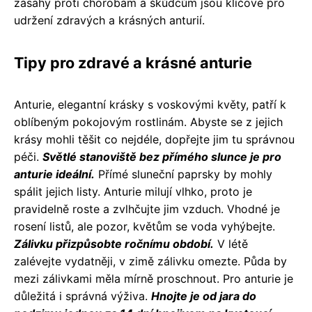
zásahy proti chorobám a škůdcům jsou klíčové pro
udržení zdravých a krásných anturií.
Tipy pro zdravé a krásné anturie
Anturie, elegantní krásky s voskovými květy, patří k
oblíbeným pokojovým rostlinám. Abyste se z jejich
krásy mohli těšit co nejdéle, dopřejte jim tu správnou
péči.
Světlé stanoviště bez přímého slunce je pro
anturie ideální.
Přímé sluneční paprsky by mohly
spálit jejich listy. Anturie milují vlhko, proto je
pravidelně roste a zvlhčujte jim vzduch. Vhodné je
rosení listů, ale pozor, květům se voda vyhýbejte.
Zálivku přizpůsobte ročnímu období.
V létě
zalévejte vydatněji, v zimě zálivku omezte. Půda by
mezi zálivkami měla mírně proschnout. Pro anturie je
důležitá i správná výživa.
Hnojte je od jara do