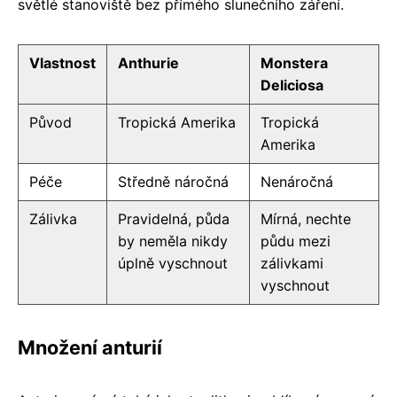
světlé stanoviště bez přímého slunečního záření.
Vlastnost
Anthurie
Monstera
Deliciosa
Původ
Tropická Amerika
Tropická
Amerika
Péče
Středně náročná
Nenáročná
Zálivka
Pravidelná, půda
Mírná, nechte
by neměla nikdy
půdu mezi
úplně vyschnout
zálivkami
vyschnout
Množení anturií