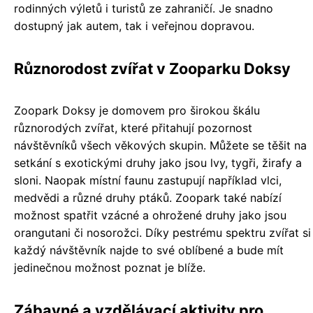
rodinných výletů i turistů ze zahraničí. Je snadno
dostupný jak autem, tak i veřejnou dopravou.
Různorodost zvířat v Zooparku Doksy
Zoopark Doksy je domovem pro širokou škálu
různorodých zvířat, které přitahují pozornost
návštěvníků všech věkových skupin. Můžete se těšit na
setkání s exotickými druhy jako jsou lvy, tygři, žirafy a
sloni. Naopak místní faunu zastupují například vlci,
medvědi a různé druhy ptáků. Zoopark také nabízí
možnost spatřit vzácné a ohrožené druhy jako jsou
orangutani či nosorožci. Díky pestrému spektru zvířat si
každý návštěvník najde to své oblíbené a bude mít
jedinečnou možnost poznat je blíže.
Zábavné a vzdělávací aktivity pro