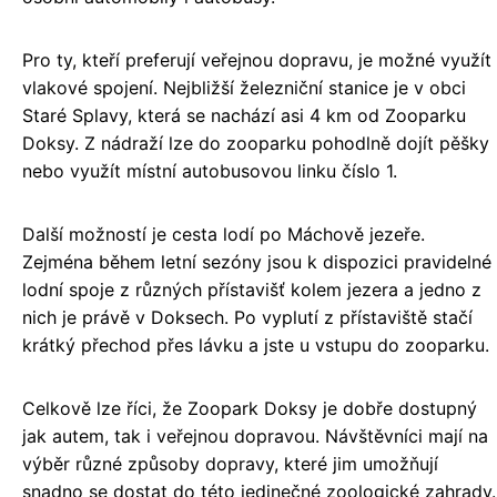
Pro ty, kteří preferují veřejnou dopravu, je možné využít
vlakové spojení. Nejbližší železniční stanice je v obci
Staré Splavy, která se nachází asi 4 km od Zooparku
Doksy. Z nádraží lze do zooparku pohodlně dojít pěšky
nebo využít místní autobusovou linku číslo 1.
Další možností je cesta lodí po Máchově jezeře.
Zejména během letní sezóny jsou k dispozici pravidelné
lodní spoje z různých přístavišť kolem jezera a jedno z
nich je právě v Doksech. Po vyplutí z přístaviště stačí
krátký přechod přes lávku a jste u vstupu do zooparku.
Celkově lze říci, že Zoopark Doksy je dobře dostupný
jak autem, tak i veřejnou dopravou. Návštěvníci mají na
výběr různé způsoby dopravy, které jim umožňují
snadno se dostat do této jedinečné zoologické zahrady.