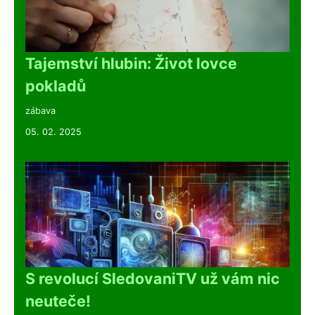
Tajemství hlubin: Život lovce
pokladů
zábava
05. 02. 2025
S revolucí SledovaniTV už vám nic
neuteče!