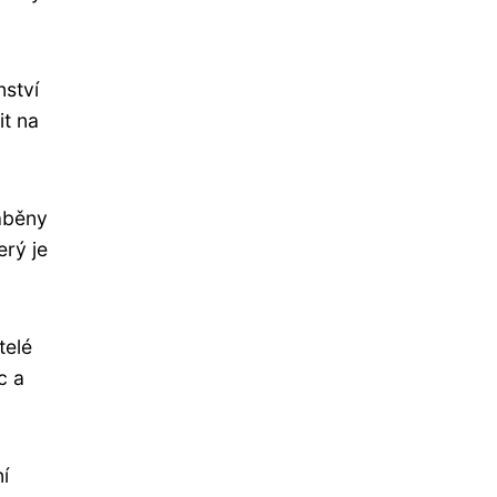
ství
it na
ráběny
erý je
telé
c a
í