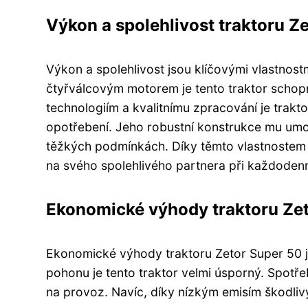
Výkon a spolehlivost traktoru Z
Výkon a spolehlivost jsou klíčovými vlastnos
čtyřválcovým motorem je tento traktor schopn
technologiím a kvalitnímu zpracování je trakt
opotřebení. Jeho robustní konstrukce mu umo
těžkých podmínkách. Díky těmto vlastnostem 
na svého spolehlivého partnera při každodenn
Ekonomické výhody traktoru Ze
Ekonomické výhody traktoru Zetor Super 50 j
pohonu je tento traktor velmi úsporný. Spotře
na provoz. Navíc, díky nízkým emisím škodlivý