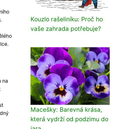
ního
Kouzlo rašeliníku: Proč ho
.
vaše zahrada potřebuje?
ělého
lce.
n na
t
st
Macešky: Barevná krása,
odný
která vydrží od podzimu do
jara