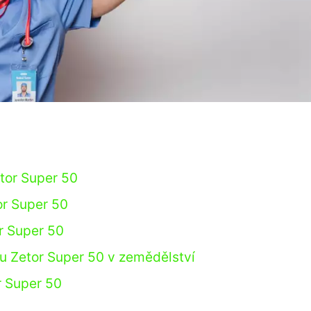
etor Super 50
or Super 50
r Super 50
oru Zetor Super 50 v zemědělství
r Super 50