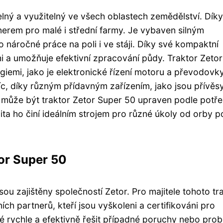
lný a využitelný ve všech oblastech zemědělství. Díky
nerem pro malé i střední farmy. Je vybaven silným
 náročné práce na poli i ve stáji. Díky své kompaktní
 a umožňuje efektivní zpracování půdy. Traktor Zetor
iemi, jako je elektronické řízení motoru a převodovk
íc, díky různým přídavným zařízením, jako jsou přívěsy
 může být traktor Zetor Super 50 upraven podle potř
ita ho činí ideálním strojem pro různé úkoly od orby p
tor Super 50
ou zajištěny společností Zetor. Pro majitele tohoto tr
ních partnerů, kteří jsou vyškoleni a certifikováni pro
é rychle a efektivně řešit případné poruchy nebo pro