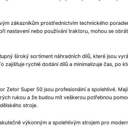
vým zákazníkům prostřednictvím technického poraden
při nastavení nebo používání traktoru, mohou se obrát
upný široký sortiment náhradních dílů, které jsou vy
 zajišťuje rychlé dodání dílů a minimalizuje čas, po kt
or Zetor Super 50 jsou profesionální a spolehlivé. Maji
dobrých rukou a že budou mít veškerou potřebnou pomo
ělského stroje.
je skutečně výkonným a spolehlivým strojem pro modern