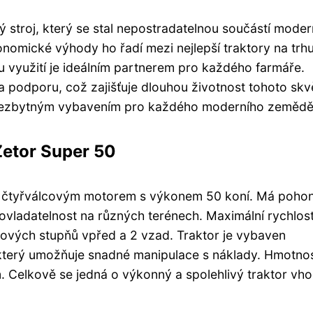
ý stroj, který se stal nepostradatelnou součástí moder
nomické výhody ho řadí mezi nejlepší traktory na trhu
u využití je ideálním partnerem pro každého farmáře.
a podporu, což zajišťuje dlouhou životnost tohoto skv
u nezbytným vybavením pro každého moderního zemědě
Zetor Super 50
m čtyřválcovým motorem s výkonem 50 koní. Má poho
 a ovladatelnost na různých terénech. Maximální rychlos
ových stupňů vpřed a 2 vzad. Traktor je vybaven
který umožňuje snadné manipulace s náklady. Hmotno
m. Celkově se jedná o výkonný a spolehlivý traktor vh