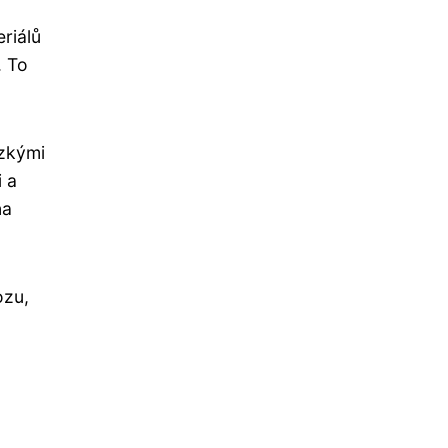
riálů
. To
ízkými
i a
na
ozu,