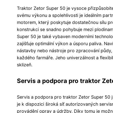
Traktor Zetor Super 50 je vysoce přizpůsobite
svému výkonu a spolehlivosti je ideálním part
motorem, který poskytuje dostatečnou sílu pro
konstrukci se snadno pohybuje mezi plodinami
Super 50 je také vybaven moderními technolog
zajišťuje optimální výkon a úsporu paliva. Nav
nástavby nebo nástroje pro zpracování půdy,
každého farmáře. Jeho univerzálnost a flexibil
sklizeň.
Servis a podpora pro traktor Ze
Servis a podpora pro traktor Zetor Super 50 js
je k dispozici široká síť autorizovaných servis
provádění oprav a údržby. Díky tomu je možn