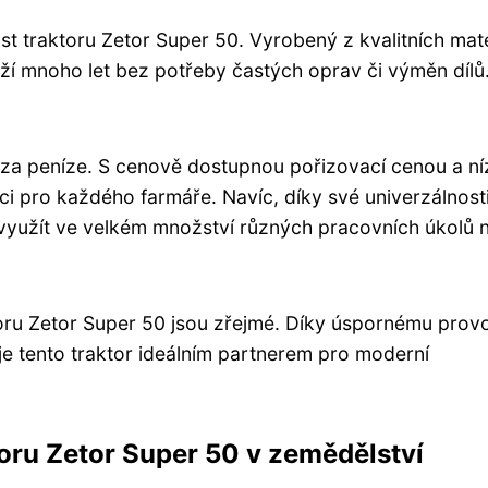
t traktoru Zetor Super 50. Vyrobený z kvalitních mate
rží mnoho let bez potřeby častých oprav či výměn dílů
u za peníze. S cenově dostupnou pořizovací cenou a n
ci pro každého farmáře. Navíc, díky své univerzálnost
 využít ve velkém množství různých pracovních úkolů 
toru Zetor Super 50 jsou zřejmé. Díky úspornému prov
je tento traktor ideálním partnerem pro moderní
toru Zetor Super 50 v zemědělství