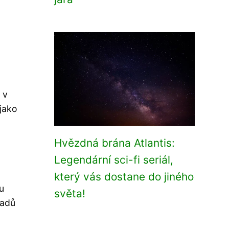
 v
jako
Hvězdná brána Atlantis:
Legendární sci-fi seriál,
který vás dostane do jiného
u
světa!
ladů