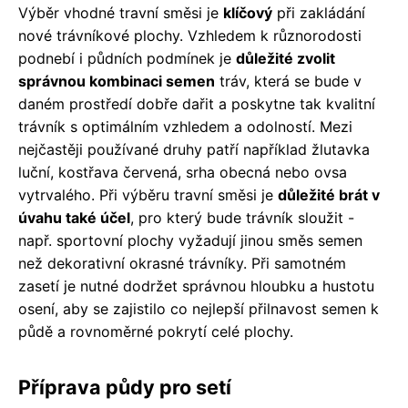
Výběr vhodné travní směsi je
klíčový
při zakládání
nové trávníkové plochy. Vzhledem k různorodosti
podnebí i půdních podmínek je
důležité zvolit
správnou kombinaci semen
tráv, která se bude v
daném prostředí dobře dařit a poskytne tak kvalitní
trávník s optimálním vzhledem a odolností. Mezi
nejčastěji používané druhy patří například žlutavka
luční, kostřava červená, srha obecná nebo ovsa
vytrvalého. Při výběru travní směsi je
důležité brát v
úvahu také účel
, pro který bude trávník sloužit -
např. sportovní plochy vyžadují jinou směs semen
než dekorativní okrasné trávníky. Při samotném
zasetí je nutné dodržet správnou hloubku a hustotu
osení, aby se zajistilo co nejlepší přilnavost semen k
půdě a rovnoměrné pokrytí celé plochy.
Příprava půdy pro setí