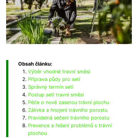
Obsah článku:
Výběr vhodné travní směsi
Příprava půdy pro setí
Správný termín setí
Postup setí travní směsi
Péče o nově zasetou trávní plochu
Zálivka a hnojení trávního porostu
Pravidelná sečení trávního porostu
Prevence a řešení problémů s trávní
plochou