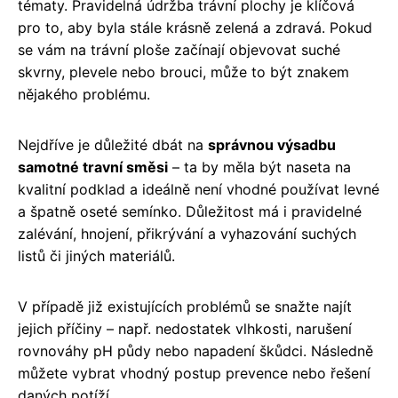
tématy. Pravidelná údržba trávní plochy je klíčová
pro to, aby byla stále krásně zelená a zdravá. Pokud
se vám na trávní ploše začínají objevovat suché
skvrny, plevele nebo brouci, může to být znakem
nějakého problému.
Nejdříve je důležité dbát na
správnou výsadbu
samotné travní směsi
– ta by měla být naseta na
kvalitní podklad a ideálně není vhodné používat levné
a špatně oseté semínko. Důležitost má i pravidelné
zalévání, hnojení, přikrývání a vyhazování suchých
listů či jiných materiálů.
V případě již existujících problémů se snažte najít
jejich příčiny – např. nedostatek vlhkosti, narušení
rovnováhy pH půdy nebo napadení škůdci. Následně
můžete vybrat vhodný postup prevence nebo řešení
daných potíží.