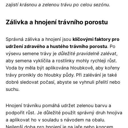
zajistí krásnou a zelenou trávu po celou sezónu
.
Zálivka a hnojení trávního porostu
Správná zálivka a hnojení jsou
klíčovými faktory pro
udržení zdravého a hustého trávního porostu
. Po
výsevu semene trávy je
důležité pravidelně zalévat
,
aby semena vyklíčila a rostlinky mohly rychleji růst.
Voda by měla být aplikována hloubkově, aby kořeny
trávy pronikly do hloubky půdy. Při zalévání je také
dobré sledovat počasí, abyste se vyhnuli přelití nebo
suchu.
Hnojení trávníku pomáhá udržet zelenou barvu a
podpořit růst. Je důležité použít správný druh hnojiva
a aplikovat ho v souladu s návodem na obalu.
Nejlepší doba pro hnojení je na jaře nebo koncem