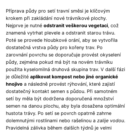
Příprava půdy pro setí travní směsi je klíčovým
krokem při zakládání nové trávníkové plochy.
Nejprve je nutné
odstranit veškerou vegetaci
, což
znamená vytrhat plevele a odstranit starou trávu.
Poté se provede hloubkové orání, aby se vytvořila
dostatečná vrstva půdy pro kořeny trav. Po
zarovnání povrchu se doporučuje provést okyselení
půdy, zejména pokud má být na novém trávníku
použita kyselomilná druhová skupina trav. V další fázi
je důležité
aplikovat kompost nebo jiné organické
hnojivo
a následně provést rýhování, které zajistí
dostatečný kontakt semen s půdou. Při samotném
setí by měla být dodržena doporučená množství
semen na danou plochu, aby byla dosažena optimální
hustota trávy. Po setí se povrch opatrně zahrne
dolemnutými rostlinami nebo rašelinou a
zalije vodou
.
Pravidelná zálivka během dalších týdnů je velmi