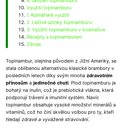
6. Sklizeň topinamburu
Využití topinamburu
1. Kulinářské využití
2. Léčivé účinky topinamburu
3. Využití topinamburu v kosmetice
Recepty s topinamburem
Zdroje
Topinambur, olejnina původem z Jižní Ameriky, se
stala oblíbenou alternativou klasické brambory v
posledních letech díky svým mnoha
zdravotním
přínosům
a
jedinečné chuti
. Plod topinamburu je
bohatý na inulin, což je prebiotická vlákna, která
podporují trávení a imunitní systém. Navíc
topinambur obsahuje vysoké množství minerálů a
vitamínů, což ho činí skvělou volbou pro ty, kteří
hledají
zdravé a vyvážené stravování
.