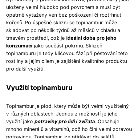
uloženy velmi hluboko pod povrchem a musí být
opatrně vytaženy ven bez poškození či roztrhnutí
kořenů. Po úspěšné sklizni se topinambur může
skladovat po několik týdnů až měsíců v chladu a
tmavém prostředí, což je
ideální doba pro jeho
konzumaci
jako součást pokrmu. Sklizeň
topinamburu je tedy klíčovou fází při pěstování této
rostliny a jejím cílem je zajištění kvalitního produktu
pro další využití.
Využití topinamburu
Topinambur je plod, který může být velmi využitelný
v různých oblastech. Jednou z možností je jeho
využití jako
potraviny pro lidi i zvířata
. Obsahuje
mnoho minerálů a vitamínů, což ho činí velmi zdravou
potravinou. Topinambur lze přidávat do salátů,