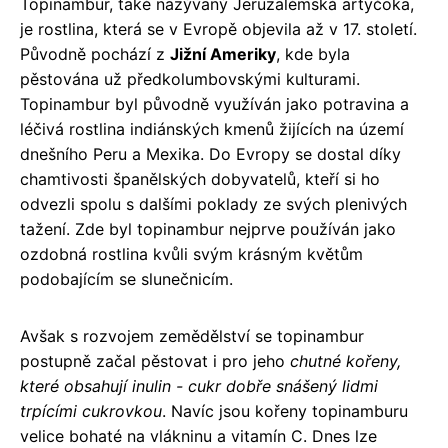
Topinambur, také nazývaný Jeruzalémská artyčoka,
je rostlina, která se v Evropě objevila až v 17. století.
Původně pochází z
Jižní Ameriky
, kde byla
pěstována už předkolumbovskými kulturami.
Topinambur byl původně využíván jako potravina a
léčivá rostlina indiánských kmenů žijících na území
dnešního Peru a Mexika. Do Evropy se dostal díky
chamtivosti španělských dobyvatelů, kteří si ho
odvezli spolu s dalšími poklady ze svých plenivých
tažení. Zde byl topinambur nejprve používán jako
ozdobná rostlina kvůli svým krásným květům
podobajícím se slunečnicím.
Avšak s rozvojem zemědělství se topinambur
postupně začal pěstovat i pro jeho
chutné kořeny,
které obsahují inulin - cukr dobře snášený lidmi
trpícími cukrovkou
. Navíc jsou kořeny topinamburu
velice bohaté na vlákninu a vitamín C. Dnes lze