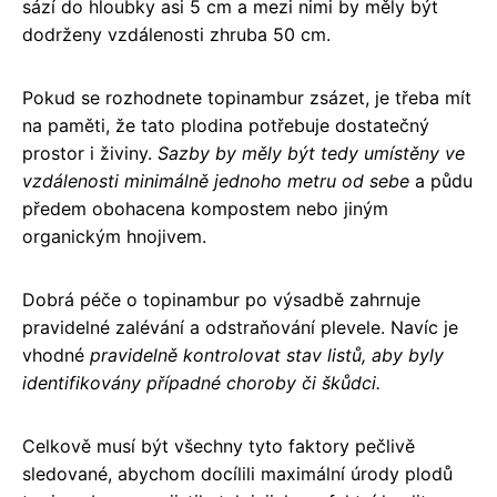
sází do hloubky asi 5 cm a mezi nimi by měly být
dodrženy vzdálenosti zhruba 50 cm.
Pokud se rozhodnete topinambur zsázet, je třeba mít
na paměti, že tato plodina potřebuje dostatečný
prostor i živiny.
Sazby by měly být tedy umístěny ve
vzdálenosti minimálně jednoho metru od sebe
a půdu
předem obohacena kompostem nebo jiným
organickým hnojivem.
Dobrá péče o topinambur po výsadbě zahrnuje
pravidelné zalévání a odstraňování plevele. Navíc je
vhodné
pravidelně kontrolovat stav listů, aby byly
identifikovány případné choroby či škůdci.
Celkově musí být všechny tyto faktory pečlivě
sledované, abychom docílili maximální úrody plodů