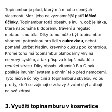
Topinambur je plod, který má mnoho cenných
vlastností. Mezi jeho nejvýznamnější patří
léčivé
účinky
. Topinambur totiž obsahuje inulin, což je látka,
která napomáhá k dobrému trávení a regulaci
metabolismu těla. Díky tomu může být topinambur
vhodnou potravinou pro lidi s
cukrovkou
, neboť
pomáhá udržet hladinu krevního cukru pod kontrolou.
Kromě toho má topinambur blahodárný vliv na
nervový systém, a tak přispívá k lepší náladě a
redukci stresu
. Díky obsahu vitamínů B a C pak
posiluje imunitní systém a chrání tělo před nemocemi.
Tyto léčivé účinky činí z topinamburu skvělou volbu
pro ty, kteří se zajímají o zdravý životní styl a dbají
na své zdraví.
3. Využití topinamburu v kosmetice