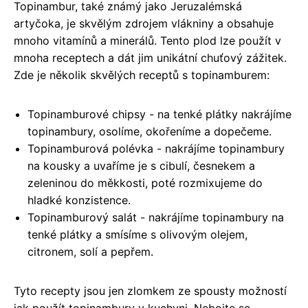
Topinambur, také známý jako Jeruzalémská
artyčoka, je skvělým zdrojem vlákniny a obsahuje
mnoho vitamínů a minerálů. Tento plod lze použít v
mnoha receptech a dát jim unikátní chuťový zážitek.
Zde je několik skvělých receptů s topinamburem:
Topinamburové chipsy - na tenké plátky nakrájíme
topinambury, osolíme, okořeníme a dopečeme.
Topinamburová polévka - nakrájíme topinambury
na kousky a uvaříme je s cibulí, česnekem a
zeleninou do měkkosti, poté rozmixujeme do
hladké konzistence.
Topinamburový salát - nakrájíme topinambury na
tenké plátky a smísíme s olivovým olejem,
citronem, solí a pepřem.
Tyto recepty jsou jen zlomkem ze spousty možností
jak použít topinambury v kuchyni. Nebojte se