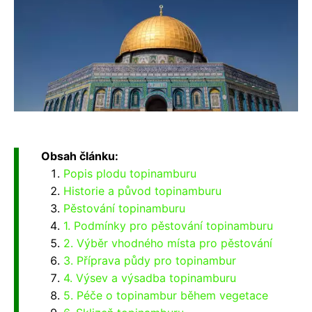
Obsah článku:
Popis plodu topinamburu
Historie a původ topinamburu
Pěstování topinamburu
1. Podmínky pro pěstování topinamburu
2. Výběr vhodného místa pro pěstování
3. Příprava půdy pro topinambur
4. Výsev a výsadba topinamburu
5. Péče o topinambur během vegetace