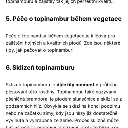
topinamburu a zajistily tak jejich perfektní kvalitu.
5. Péče o topinambur během vegetace
Péče o topinambur během vegetace je klíčová pro
zajištění hojných a kvalitních plodů. Zde jsou některé
tipy, jak pečovat o topinambur:
6. Sklizeň topinamburu
Sklizeň topinamburu je
důležitý moment
v průběhu
pěstování této rostliny. Topinambur, také nazývaný
pšeničná brambora, je plodem slunečnice a sklízí se z
podzemních hlíz. Obvykle se sklízí na konci podzimu
nebo na začátku zimy, kdy jsou hlízy již dostatečně
vyvinuté a vyhrabané ze země. Proces sklizně může
být
náročný a pracovní intenzivní
, protože hlízy jsou