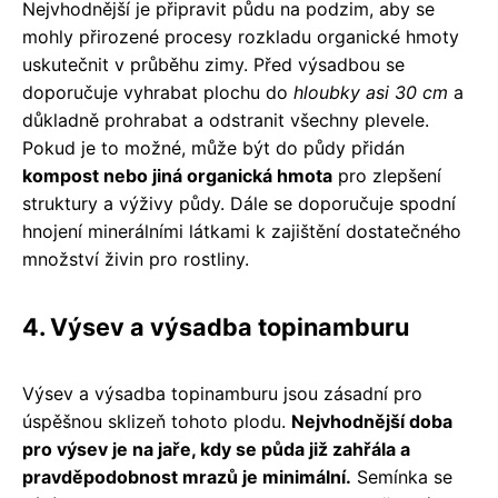
Nejvhodnější je připravit půdu na podzim, aby se
mohly přirozené procesy rozkladu organické hmoty
uskutečnit v průběhu zimy. Před výsadbou se
doporučuje vyhrabat plochu do
hloubky asi 30 cm
a
důkladně prohrabat a odstranit všechny plevele.
Pokud je to možné, může být do půdy přidán
kompost nebo jiná organická hmota
pro zlepšení
struktury a výživy půdy. Dále se doporučuje spodní
hnojení minerálními látkami k zajištění dostatečného
množství živin pro rostliny.
4. Výsev a výsadba topinamburu
Výsev a výsadba topinamburu jsou zásadní pro
úspěšnou sklizeň tohoto plodu.
Nejvhodnější doba
pro výsev je na jaře, kdy se půda již zahřála a
pravděpodobnost mrazů je minimální.
Semínka se