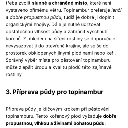
třeba zvolit
slunné a chráněné místo
, které není
vystaveno přímému větru. Topinambur preferuje
lehčí
a dobře propustnou půdu
, tudíž je dobré ji doplnit
organickými hnojivy. Dále je nutné udržovat
dostatečnou vlhkost půdy a zabránit vyschnutí
kořenů. Z ohledem na šíření rostliny se doporučuje
nevysazovat ji do otevřené krajiny, ale spíše do
prostorek obklopených jinými plodinami nebo keři.
Správný výběr místa pro pěstování topinamburu
může zlepšit úrodu a kvalitu plodů této zajímavé
rostliny.
3. Příprava půdy pro topinambur
Příprava půdy je klíčovým krokem při pěstování
topinamburu. Tento kořenový plod vyžaduje
dobře
propustnou, vlhkou a živinami bohatou půdu
.