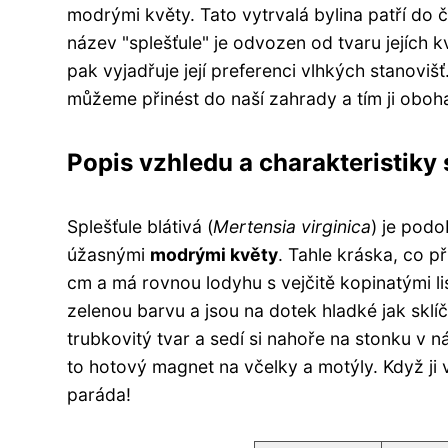
modrými květy. Tato vytrvalá bylina patří do 
název "splešťule" je odvozen od tvaru jejích kv
pak vyjadřuje její preferenci vlhkých stanovišť.
můžeme přinést do naší zahrady a tím ji oboh
Popis vzhledu a charakteristiky 
Splešťule blátivá (
Mertensia virginica
) je pod
úžasnými
modrými květy
. Tahle kráska, co 
cm a má rovnou lodyhu s vejčitě kopinatými lis
zelenou barvu a jsou na dotek hladké jak sklí
trubkovitý tvar a sedí si nahoře na stonku v 
to hotový magnet na včelky a motýly. Když ji 
paráda!