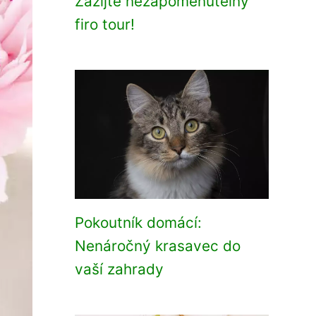
Zažijte nezapomenutelný
firo tour!
Pokoutník domácí:
Nenáročný krasavec do
vaší zahrady