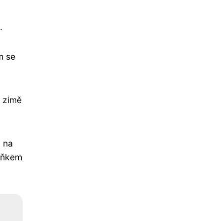
.
m se
V zimě
ů na
plňkem