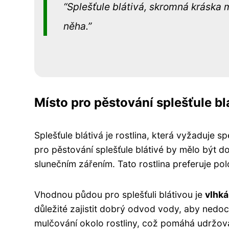
Splešťule blátivá, skromná kráska 
něha.
Místo pro pěstování splešťule bl
Splešťule blátivá je rostlina, která vyžaduje s
pro pěstování splešťule blátivé by mělo být 
slunečním zářením. Tato rostlina preferuje polos
Vhodnou půdou pro splešťuli blátivou je
vlhká
důležité zajistit dobrý odvod vody, aby nedo
mulčování okolo rostliny, což pomáhá udržovat