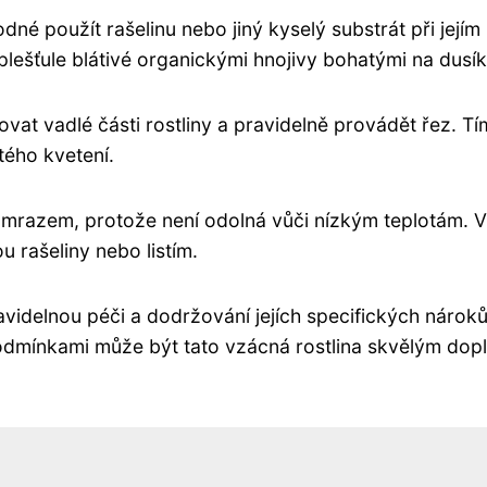
odné použít rašelinu nebo jiný kyselý substrát při jejím
plešťule blátivé organickými hnojivy bohatými na dusík
aňovat vadlé části rostliny a pravidelně provádět řez. Tí
tého kvetení.
ed mrazem, protože není odolná vůči nízkým teplotám. 
u rašeliny nebo listím.
pravidelnou péči a dodržování jejích specifických nárok
odmínkami může být tato vzácná rostlina skvělým do