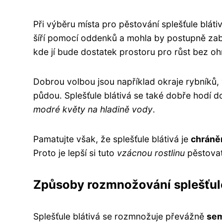
Při výběru místa pro pěstování splešťule blátivé
šíří pomocí oddenků a mohla by postupně zabra
kde jí bude dostatek prostoru pro růst bez ohr
Dobrou volbou jsou například okraje rybníků,
půdou. Splešťule blátivá se také dobře hodí 
modré květy na hladině vody
.
Pamatujte však, že splešťule blátivá je
chráněn
Proto je lepší si tuto
vzácnou rostlinu
pěstovat 
Způsoby rozmnožování splešťule
Splešťule blátivá se rozmnožuje převážně
se