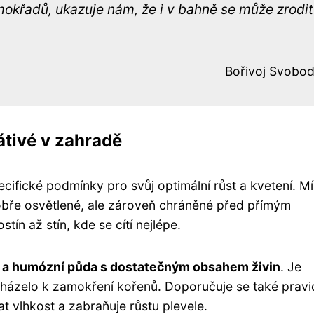
mokřadů, ukazuje nám, že i v bahně se může zrodit
Bořivoj Svobo
átivé v zahradě
pecifické podmínky pro svůj optimální růst a kvetení. M
dobře osvětlené, ale zároveň chráněné před přímým
tín až stín, kde se cítí nejlépe.
 a humózní půda s dostatečným obsahem živin
. Je
cházelo k zamokření kořenů. Doporučuje se také pravi
 vlhkost a zabraňuje růstu plevele.