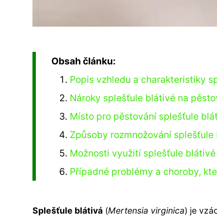
Obsah článku:
Popis vzhledu a charakteristiky sp
Nároky splešťule blátivé na pěsto
Místo pro pěstování splešťule blá
Způsoby rozmnožování splešťule 
Možnosti využití splešťule blátiv
Případné problémy a choroby, kte
Splešťule blátivá
(
Mertensia virginica
) je vzá