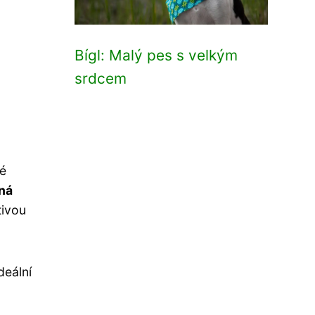
Bígl: Malý pes s velkým
srdcem
té
nná
tivou
deální