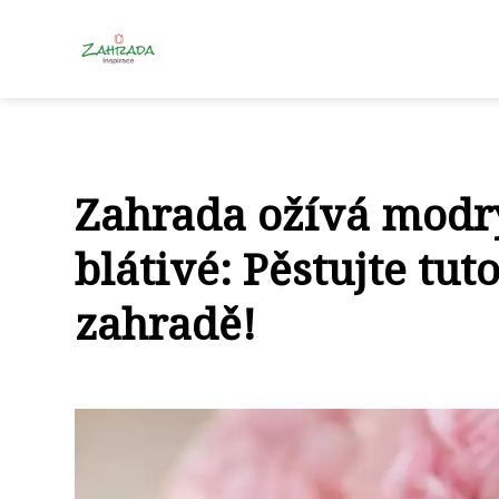
Zahrada ožívá modrý
blátivé: Pěstujte tut
zahradě!