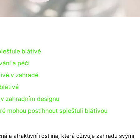
lešťule blátivé
vání a péči
tivé v zahradě
blátivé
é v zahradním designu
ré mohou postihnout splešťuli blátivou
cná a atraktivní rostlina, která oživuje zahradu svými