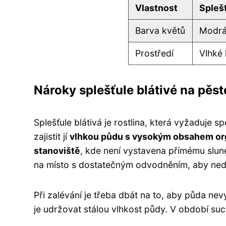
Vlastnost
Splešť
Barva květů
Modr
Prostředí
Vlhké 
Nároky splešťule blátivé na pěst
Splešťule blátivá je rostlina, která vyžaduje 
zajistit jí
vlhkou půdu s vysokým obsahem or
stanoviště
, kde není vystavena přímému slune
na místo s dostatečným odvodněním, aby ned
Při zalévání je třeba dbát na to, aby půda ne
je udržovat stálou vlhkost půdy. V období suc