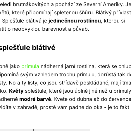
čeledi brutnákovitých a pochází ze Severní Ameriky. Je
ětů, které připomínají spletenou šňůru. Blátivý přívlas
 Splešťule blátivá je
jedinečnou rostlinou
, kterou si
atit o neobvyklou barevnost a půvab.
splešťule blátivé
obně jako
primula
nádherná jarní rostlina, která se chlub
připomíná svým vzhledem trochu primulu, dorůstá tak d
ty. No a ty listy, co jsou střídavě poskládané, mají tm
čko.
Květy
splešťule, které jsou úplně jiné než u primuly
nádherné
modré barvě
. Kvete od dubna až do července
vidíte v zahradě, prostě vám padne do oka - je to fakt