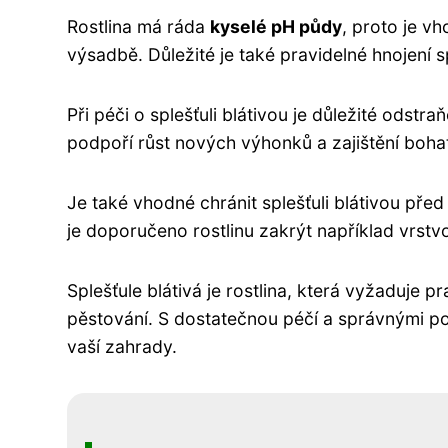
Rostlina má ráda
kyselé pH půdy
, proto je vh
výsadbě. Důležité je také pravidelné hnojení s
Při péči o splešťuli blátivou je důležité odstr
podpoří růst nových výhonků a zajištění boha
Je také vhodné chránit splešťuli blátivou př
je doporučeno rostlinu zakrýt například vrstvo
Splešťule blátivá je rostlina, která vyžaduje 
pěstování. S dostatečnou péčí a správnými p
vaší zahrady.