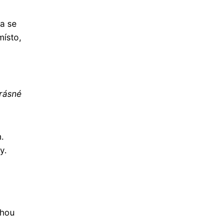
na se
místo,
rásné
.
y.
ohou