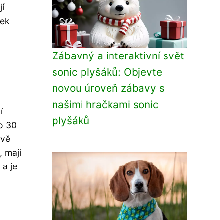
jí
tek
Zábavný a interaktivní svět
sonic plyšáků: Objevte
novou úroveň zábavy s
našimi hračkami sonic
í
plyšáků
o 30
avě
, mají
 a je