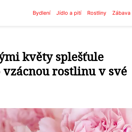
Bydlení
Jídlo a pití
Rostliny
Zábava
mi květy splešťule
o vzácnou rostlinu v své