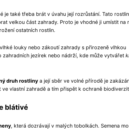
 je také třeba brát v úvahu její rozrůstání. Tato rostli
t velkou část zahrady. Proto je vhodné ji umístit na 
ožení ostatních rostlin.
 vlhké louky nebo zákoutí zahrady s přirozeně vlhkou
do zahradních jezírek nebo nádrží, kde může vytvářet
k
ý druh rostliny
a její sběr ve volné přírodě je zakázán
ve vlastní zahradě a tím přispět k ochraně biodiverzit
 blátivé
meny
, která dozrávají v malých tobolkách. Semena m