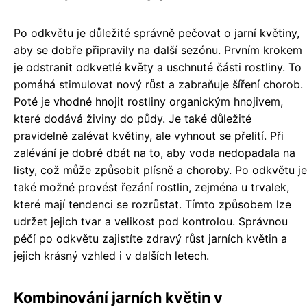
Po odkvětu je důležité správně pečovat o jarní květiny,
aby se dobře připravily na další sezónu. Prvním krokem
je odstranit odkvetlé květy a uschnuté části rostliny. To
pomáhá stimulovat nový růst a zabraňuje šíření chorob.
Poté je vhodné hnojit rostliny organickým hnojivem,
které dodává živiny do půdy. Je také důležité
pravidelně zalévat květiny, ale vyhnout se přelití. Při
zalévání je dobré dbát na to, aby voda nedopadala na
listy, což může způsobit plísně a choroby. Po odkvětu je
také možné provést řezání rostlin, zejména u trvalek,
které mají tendenci se rozrůstat. Tímto způsobem lze
udržet jejich tvar a velikost pod kontrolou. Správnou
péčí po odkvětu zajistíte zdravý růst jarních květin a
jejich krásný vzhled i v dalších letech.
Kombinování jarních květin v