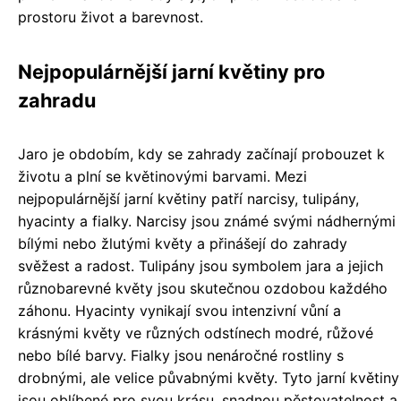
prostoru život a barevnost.
Nejpopulárnější jarní květiny pro
zahradu
Jaro je obdobím, kdy se zahrady začínají probouzet k
životu a plní se květinovými barvami. Mezi
nejpopulárnější jarní květiny patří narcisy, tulipány,
hyacinty a fialky. Narcisy jsou známé svými nádhernými
bílými nebo žlutými květy a přinášejí do zahrady
svěžest a radost. Tulipány jsou symbolem jara a jejich
různobarevné květy jsou skutečnou ozdobou každého
záhonu. Hyacinty vynikají svou intenzivní vůní a
krásnými květy ve různých odstínech modré, růžové
nebo bílé barvy. Fialky jsou nenáročné rostliny s
drobnými, ale velice půvabnými květy. Tyto jarní květiny
jsou oblíbené pro svou krásu, snadnou pěstovatelnost a