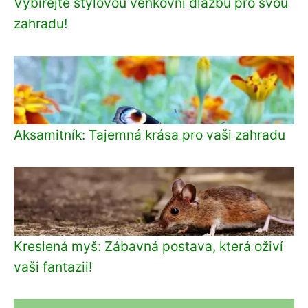
Vybírejte stylovou venkovní dlažbu pro svou
zahradu!
Aksamitník: Tajemná krása pro vaši zahradu
Kreslená myš: Zábavná postava, která oživí
vaši fantazii!