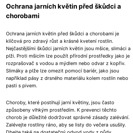
Ochrana jarních květin před škůdci a
chorobami
Ochrana jarních květin před škůdci a chorobami je
klíčová pro zdravý růst a krásné kvetení rostlin.
Nejčastějšími škůdci jarních květin jsou mšice, slimáci a
plži. Proti mšicím lze použít přírodní prostředky jako je
rozprašovač s vodou a mýdlem nebo odvar z kopřiv.
Slimáky a plže lze omezit pomocí bariér, jako jsou
například pásy z drsného materiálu kolem rostlin nebo
pasti s pivem.
Choroby, které postihují jarní květiny, jsou často
způsobeny vlhkým prostředím. K prevenci těchto
chorob je důležité dodržovat správné zásady zalévání.
Zalévejte rostliny ráno, aby se listy do večera usušily.
Dbejte také na dostatečný odvod vody z půdy.