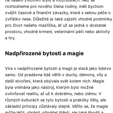
na našem životním stylu a možnostech. Než se
rozhodneme pro nového člena rodiny, měli bychom
zvážit časové a finanční závazky, které s sebou péče o
zvířátko nese. Důležité je také zajistit vhodné podmínky
pro život našeho mazlíčka, ať už se jedná o dostatek
prostoru, vhodné krmení, veterinární péči nebo aktivity
a hry.
Nadpřirozené bytosti a magie
Víra v nadpřirozené bytosti a magii je stará jako lidstvo
samo. Od pradávna lidé věřili v duchy, démony, víly a
další stvoření, která obývala svět kolem nich. Magie
byla vnímána jako nástroj, kterým bylo možné
ovlivňovat realitu, ať už k dobrému, nebo zlému. V
různých kulturách se tyto bytosti a praktiky lišily, ale
základní principy zůstávaly stejné. Věřilo se, že magie
může léčit, chránit, přinášet štěstí, ale také škodit a