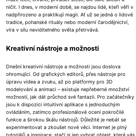
ničit. I dnes, v moderní době, se najdou lidé, kteří věří v
nadpřirozeno a praktikují magii. Ať už se jedná o lidové
tradice, pohanské rituály nebo moderní čarodějnictví,
víra v sílu neviditelného světa přetrvává.
Kreativní nástroje a možnosti
Dnešní kreativní nástroje a možnosti jsou doslova
ohromující. Od grafických editorů, přes nástroje pro
úpravu videa a zvuku, až po platformy pro 3D
modelování a animaci – existuje nepřeberné množství
možností, jak dát průchod své fantazii. Pro začátečníky
jsou k dispozici intuitivní aplikace s jednoduchým
ovládáním, zatímco profesionálové ocení pokročilé
funkce a širokou škálu nástrojů. Důležité je nebát se
experimentovat a zkoušet nové věci. Internet je plný
tutoriálů a inspirace, stačí si jen vybrat oblast, která vás