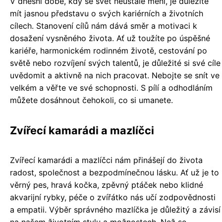
V dnešní době, kdy se svět neustále mění, je důležité
mít jasnou představu o svých kariérních a životních
cílech. Stanovení cílů nám dává směr a motivaci k
dosažení vysněného života. Ať už toužíte po úspěšné
kariéře, harmonickém rodinném životě, cestování po
světě nebo rozvíjení svých talentů, je důležité si své cíle
uvědomit a aktivně na nich pracovat. Nebojte se snít ve
velkém a věřte ve své schopnosti. S pílí a odhodláním
můžete dosáhnout čehokoli, co si umanete.
Zvířecí kamarádi a mazlíčci
Zvířecí kamarádi a mazlíčci nám přinášejí do života
radost, společnost a bezpodmínečnou lásku. Ať už je to
věrný pes, hravá kočka, zpěvný ptáček nebo klidné
akvarijní rybky, péče o zvířátko nás učí zodpovědnosti
a empatii. Výběr správného mazlíčka je důležitý a závisí