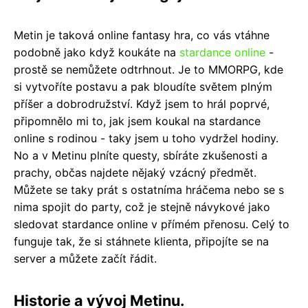
Metin je taková online fantasy hra, co vás vtáhne
podobně jako když koukáte na
stardance online
-
prostě se nemůžete odtrhnout. Je to MMORPG, kde
si vytvoříte postavu a pak bloudíte světem plným
příšer a dobrodružství. Když jsem to hrál poprvé,
připomnělo mi to, jak jsem koukal na stardance
online s rodinou - taky jsem u toho vydržel hodiny.
No a v Metinu plníte questy, sbíráte zkušenosti a
prachy, občas najdete nějaký vzácný předmět.
Můžete se taky prát s ostatníma hráčema nebo se s
nima spojit do party, což je stejně návykové jako
sledovat stardance online v přímém přenosu. Celý to
funguje tak, že si stáhnete klienta, připojíte se na
server a můžete začít řádit.
Historie a vývoj Metinu.