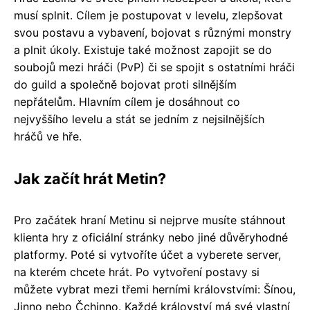
musí splnit. Cílem je postupovat v levelu, zlepšovat
svou postavu a vybavení, bojovat s různými monstry
a plnit úkoly. Existuje také možnost zapojit se do
soubojů mezi hráči (PvP) či se spojit s ostatními hráči
do guild a společně bojovat proti silnějším
nepřátelům. Hlavním cílem je dosáhnout co
nejvyššího levelu a stát se jedním z nejsilnějších
hráčů ve hře.
Jak začít hrát Metin?
Pro začátek hraní Metinu si nejprve musíte stáhnout
klienta hry z oficiální stránky nebo jiné důvěryhodné
platformy. Poté si vytvoříte účet a vyberete server,
na kterém chcete hrát. Po vytvoření postavy si
můžete vybrat mezi třemi herními královstvími: Šínou,
Jinno nebo Čchinno. Každé království má své vlastní