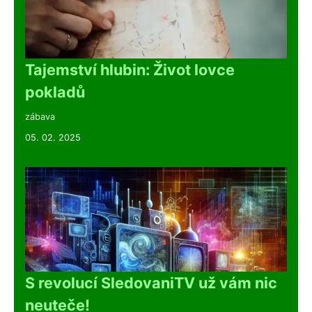
Tajemství hlubin: Život lovce
pokladů
zábava
05. 02. 2025
S revolucí SledovaniTV už vám nic
neuteče!