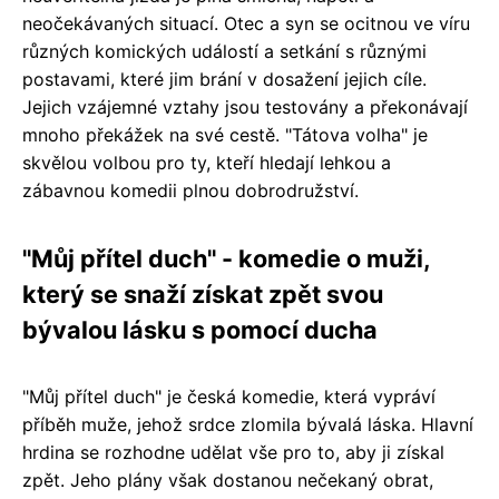
neočekávaných situací. Otec a syn se ocitnou ve víru
různých komických událostí a setkání s různými
postavami, které jim brání v dosažení jejich cíle.
Jejich vzájemné vztahy jsou testovány a překonávají
mnoho překážek na své cestě. "Tátova volha" je
skvělou volbou pro ty, kteří hledají lehkou a
zábavnou komedii plnou dobrodružství.
"Můj přítel duch" - komedie o muži,
který se snaží získat zpět svou
bývalou lásku s pomocí ducha
"Můj přítel duch" je česká komedie, která vypráví
příběh muže, jehož srdce zlomila bývalá láska. Hlavní
hrdina se rozhodne udělat vše pro to, aby ji získal
zpět. Jeho plány však dostanou nečekaný obrat,