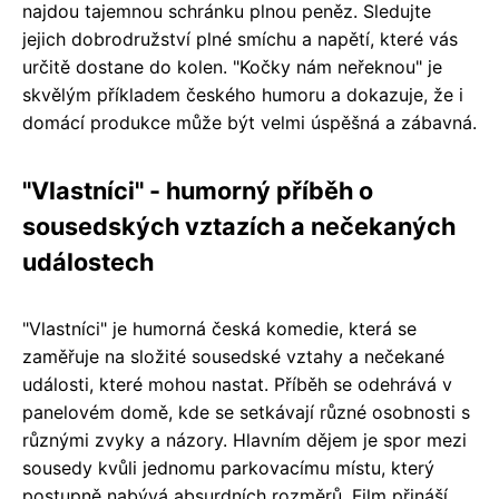
najdou tajemnou schránku plnou peněz. Sledujte
jejich dobrodružství plné smíchu a napětí, které vás
určitě dostane do kolen. "Kočky nám neřeknou" je
skvělým příkladem českého humoru a dokazuje, že i
domácí produkce může být velmi úspěšná a zábavná.
"Vlastníci" - humorný příběh o
sousedských vztazích a nečekaných
událostech
"Vlastníci" je humorná česká komedie, která se
zaměřuje na složité sousedské vztahy a nečekané
události, které mohou nastat. Příběh se odehrává v
panelovém domě, kde se setkávají různé osobnosti s
různými zvyky a názory. Hlavním dějem je spor mezi
sousedy kvůli jednomu parkovacímu místu, který
postupně nabývá absurdních rozměrů. Film přináší