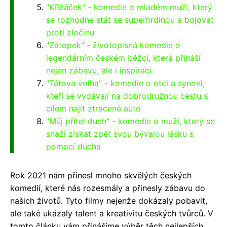
"Křižáček" - komedie o mladém muži, který
se rozhodne stát se superhrdinou a bojovat
proti zločinu
"Zátopek" - životopisná komedie o
legendárním českém běžci, která přináší
nejen zábavu, ale i inspiraci
"Tátova volha" - komedie o otci a synovi,
kteří se vydávají na dobrodružnou cestu s
cílem najít ztracené auto
"Můj přítel duch" - komedie o muži, který se
snaží získat zpět svou bývalou lásku s
pomocí ducha
Rok 2021 nám přinesl mnoho skvělých českých
komedií, které nás rozesmály a přinesly zábavu do
našich životů. Tyto filmy nejenže dokázaly pobavit,
ale také ukázaly talent a kreativitu českých tvůrců. V
tomto článku vám přinášíme výběr těch nejlepších