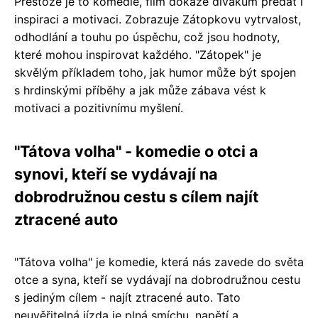
Přestože je to komedie, film dokáže divákům předat i
inspiraci a motivaci. Zobrazuje Zátopkovu vytrvalost,
odhodlání a touhu po úspěchu, což jsou hodnoty,
které mohou inspirovat každého. "Zátopek" je
skvělým příkladem toho, jak humor může být spojen
s hrdinskými příběhy a jak může zábava vést k
motivaci a pozitivnímu myšlení.
"Tátova volha" - komedie o otci a
synovi, kteří se vydávají na
dobrodružnou cestu s cílem najít
ztracené auto
"Tátova volha" je komedie, která nás zavede do světa
otce a syna, kteří se vydávají na dobrodružnou cestu
s jediným cílem - najít ztracené auto. Tato
neuvěřitelná jízda je plná smíchu, napětí a