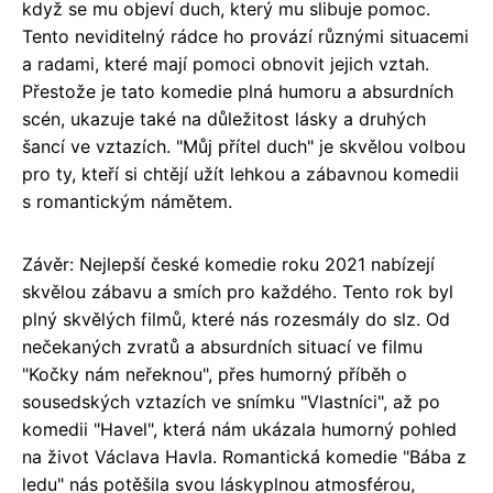
když se mu objeví duch, který mu slibuje pomoc.
Tento neviditelný rádce ho provází různými situacemi
a radami, které mají pomoci obnovit jejich vztah.
Přestože je tato komedie plná humoru a absurdních
scén, ukazuje také na důležitost lásky a druhých
šancí ve vztazích. "Můj přítel duch" je skvělou volbou
pro ty, kteří si chtějí užít lehkou a zábavnou komedii
s romantickým námětem.
Závěr: Nejlepší české komedie roku 2021 nabízejí
skvělou zábavu a smích pro každého. Tento rok byl
plný skvělých filmů, které nás rozesmály do slz. Od
nečekaných zvratů a absurdních situací ve filmu
"Kočky nám neřeknou", přes humorný příběh o
sousedských vztazích ve snímku "Vlastníci", až po
komedii "Havel", která nám ukázala humorný pohled
na život Václava Havla. Romantická komedie "Bába z
ledu" nás potěšila svou láskyplnou atmosférou,