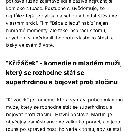
potkává různé zajímavé lidi a zažívá nejrůznější
komické situace. Postupně si uvědomuje, že
nejdůležitější je být sama sebou a hledat štěstí ve
vlastním srdci. Film "Bába z ledu" nabízí nejen
humorné momenty, ale také inspiraci k tomu,
abychom si uvědomili hodnotu vlastního štěstí a
lásky ve svém životě.
"Křižáček" - komedie o mladém muži,
který se rozhodne stát se
superhrdinou a bojovat proti zločinu
"Křižáček" je komedie, která vypráví příběh mladého
muže, který se rozhodne stát se superhrdinou a
bojovat proti zločinu. Hlavní postava, Martin, je
obyčejný zaměstnanec ve velké korporaci, ale jeho
touha po spravedlnosti ho vede k tomu, aby se stal