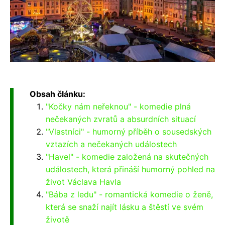
Obsah článku:
"Kočky nám neřeknou" - komedie plná
nečekaných zvratů a absurdních situací
"Vlastníci" - humorný příběh o sousedských
vztazích a nečekaných událostech
"Havel" - komedie založená na skutečných
událostech, která přináší humorný pohled na
život Václava Havla
"Bába z ledu" - romantická komedie o ženě,
která se snaží najít lásku a štěstí ve svém
životě