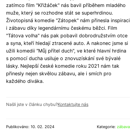
zatímco film "Křižáček" nás bavil příběhem mladého
muže, který se rozhodne stát se superhrdinou.
Životopisná komedie "Zátopek" nám přinesla inspiraci
i zábavu díky legendárnímu českému běžci. Film
"Tátova volha" nás pak pobavil dobrodružstvím otce
a syna, kteří hledají ztracené auto. A nakonec jsme si
užili komedii "Můj přítel duch", ve které hlavní hrdina
s pomocí ducha usiluje o znovuzískání své bývalé
lásky. Nejlepší české komedie roku 2021 nám tak
přinesly nejen skvělou zábavu, ale i smích pro
každého diváka.
Našli jste v článku chybu?
Kontaktujte nás
Publikováno: 10. 02. 2024
Kategorie:
zábava