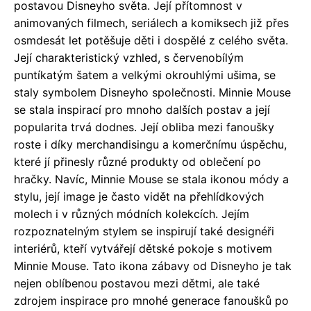
postavou Disneyho světa. Její přítomnost v
animovaných filmech, seriálech a komiksech již přes
osmdesát let potěšuje děti i dospělé z celého světa.
Její charakteristický vzhled, s červenobílým
puntíkatým šatem a velkými okrouhlými ušima, se
staly symbolem Disneyho společnosti. Minnie Mouse
se stala inspirací pro mnoho dalších postav a její
popularita trvá dodnes. Její obliba mezi fanoušky
roste i díky merchandisingu a komerčnímu úspěchu,
které jí přinesly různé produkty od oblečení po
hračky. Navíc, Minnie Mouse se stala ikonou módy a
stylu, její image je často vidět na přehlídkových
molech i v různých módních kolekcích. Jejím
rozpoznatelným stylem se inspirují také designéři
interiérů, kteří vytvářejí dětské pokoje s motivem
Minnie Mouse. Tato ikona zábavy od Disneyho je tak
nejen oblíbenou postavou mezi dětmi, ale také
zdrojem inspirace pro mnohé generace fanoušků po