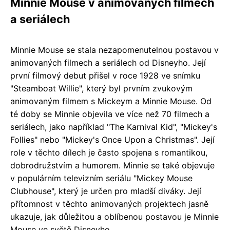
Minnie Mouse v animovaných filmech
a seriálech
Minnie Mouse se stala nezapomenutelnou postavou v
animovaných filmech a seriálech od Disneyho. Její
první filmový debut přišel v roce 1928 ve snímku
"Steamboat Willie", který byl prvním zvukovým
animovaným filmem s Mickeym a Minnie Mouse. Od
té doby se Minnie objevila ve více než 70 filmech a
seriálech, jako například "The Karnival Kid", "Mickey's
Follies" nebo "Mickey's Once Upon a Christmas". Její
role v těchto dílech je často spojena s romantikou,
dobrodružstvím a humorem. Minnie se také objevuje
v populárním televizním seriálu "Mickey Mouse
Clubhouse", který je určen pro mladší diváky. Její
přítomnost v těchto animovaných projektech jasně
ukazuje, jak důležitou a oblíbenou postavou je Minnie
Mouse ve světě Disneyho.