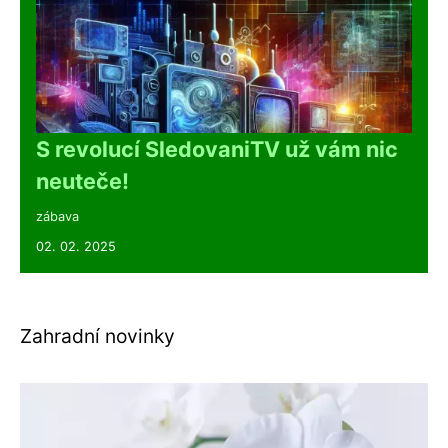
S revolucí SledovaniTV už vám nic
neuteče!
zábava
02. 02. 2025
Zahradní novinky