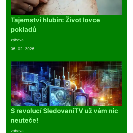
Tajemství hlubin: Život lovce
pokladů
zábava
05. 02. 2025
S revolucí SledovaniTV už vám nic
neuteče!
zábava