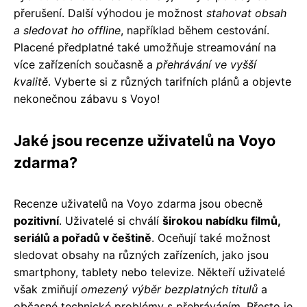
přerušení. Další výhodou je možnost
stahovat obsah
a sledovat ho offline
, například během cestování.
Placené předplatné také umožňuje streamování na
více zařízeních současně a
přehrávání ve vyšší
kvalitě
. Vyberte si z různých tarifních plánů a objevte
nekonečnou zábavu s Voyo!
Jaké jsou recenze uživatelů na Voyo
zdarma?
Recenze uživatelů na Voyo zdarma jsou obecně
pozitivní
. Uživatelé si chválí
širokou nabídku filmů,
seriálů a pořadů v češtině
. Oceňují také možnost
sledovat obsahy na různých zařízeních, jako jsou
smartphony, tablety nebo televize. Někteří uživatelé
však zmiňují
omezený výběr bezplatných titulů
a
občasné technické problémy s přehráváním. Přesto je