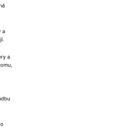
čně
y a
í.
éry a
tomu,
hudbu
ho