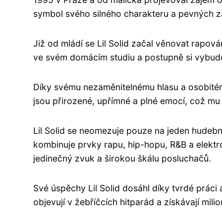
symbol svého silného charakteru a pevných z
Již od mládí se Lil Solid začal věnovat rapová
ve svém domácím studiu a postupně si vybudo
Díky svému nezaměnitelnému hlasu a osobitém
jsou přirozené, upřímné a plné emocí, což mu 
Lil Solid se neomezuje pouze na jeden hudební
kombinuje prvky rapu, hip-hopu, R&B a elektr
jedinečný zvuk a širokou škálu posluchačů.
Své úspěchy Lil Solid dosáhl díky tvrdé práci
objevují v žebříčcích hitparád a získávají mi