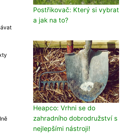
Postřikovač: Který si vybrat
a jak na to?
rávat
xty
Heapco: Vrhni se do
zahradního dobrodružství s
lně
nejlepšími nástroji!