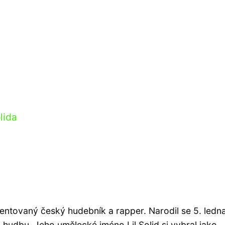
lida
alentovaný český hudebník a rapper. Narodil se 5. ledn
 hudbu. Jeho umělecké jméno Lil Solid si vybral jako