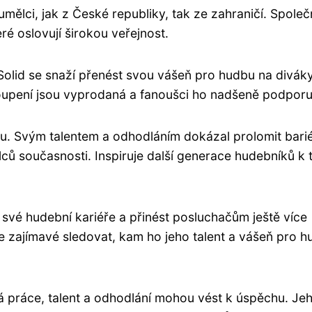
 umělci, jak z České republiky, tak ze zahraničí. Spole
eré oslovují širokou veřejnost.
 Solid se snaží přenést svou vášeň pro hudbu na divák
oupení jsou vyprodaná a fanoušci ho nadšeně podporuj
énu. Svým talentem a odhodláním dokázal prolomit bari
ců současnosti. Inspiruje další generace hudebníků k 
 své hudební kariéře a přinést posluchačům ještě více
je zajímavé sledovat, kam ho jeho talent a vášeň pro 
dá práce, talent a odhodlání mohou vést k úspěchu. Je