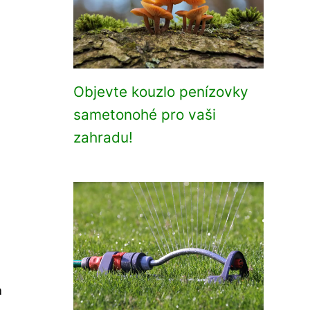
Objevte kouzlo penízovky
sametonohé pro vaši
zahradu!
a