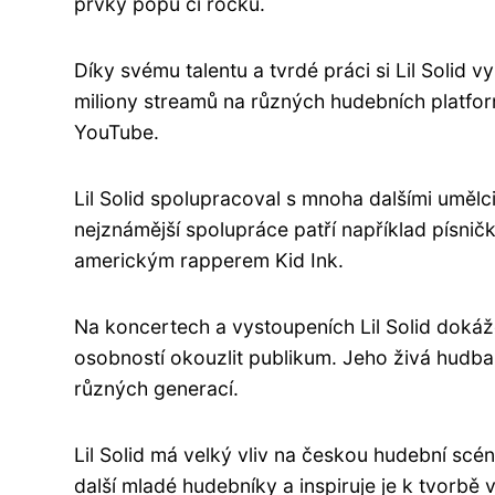
prvky popu či rocku.
Díky svému talentu a tvrdé práci si Lil Solid
miliony streamů na různých hudebních platfor
YouTube.
Lil Solid spolupracoval s mnoha dalšími umělci
nejznámější spolupráce patří například písnič
americkým rapperem Kid Ink.
Na koncertech a vystoupeních Lil Solid dok
osobností okouzlit publikum. Jeho živá hudba 
různých generací.
Lil Solid má velký vliv na českou hudební scén
další mladé hudebníky a inspiruje je k tvorbě 