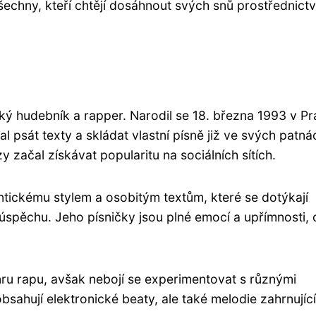
šechny, kteří chtějí dosáhnout svých snů prostřednict
ský hudebník a rapper. Narodil se 18. března 1993 v Pr
 psát texty a skládat vlastní písně již ve svých patnác
y začal získávat popularitu na sociálních sítích.
entickému stylem a osobitým textům, které se dotýkají
o úspěchu. Jeho písničky jsou plné emocí a upřímnosti,
ru rapu, avšak nebojí se experimentovat s různými
bsahují elektronické beaty, ale také melodie zahrnující