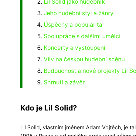
Lil Solid jako hudebník
Jeho hudební styl a žánry
Úspěchy a popularita
Spolupráce s dalšími umělci
Koncerty a vystoupení
Vliv na českou hudební scénu
Budoucnost a nové projekty Lil So
Shrnutí a závěr
Kdo je Lil Solid?
Lil Solid, vlastním jménem Adam Vojtěch, je t
1995 v Praze a od malička projevoval zájem o