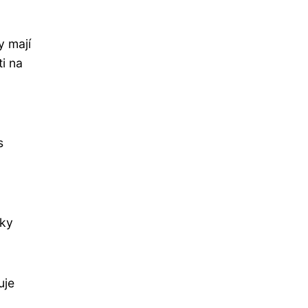
y mají
i na
s
šky
uje