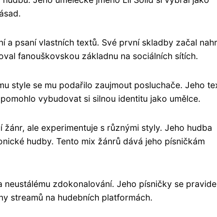
ásad.
ní a psaní vlastních textů. Své první skladby začal nah
val fanouškovskou základnu na sociálních sítích.
u style se mu podařilo zaujmout posluchače. Jeho te
pomohlo vybudovat si silnou identitu jako umělce.
 žánr, ale experimentuje s různými styly. Jeho hudba
onické hudby. Tento mix žánrů dává jeho písničkám
 a neustálému zdokonalování. Jeho písničky se pravide
liony streamů na hudebních platformách.