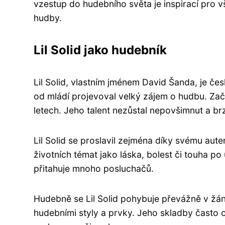
vzestup do hudebního světa je inspirací pro v
hudby.
Lil Solid jako hudebník
Lil Solid, vlastním jménem David Šanda, je če
od mládí projevoval velký zájem o hudbu. Začal
letech. Jeho talent nezůstal nepovšimnut a brz
Lil Solid se proslavil zejména díky svému aut
životních témat jako láska, bolest či touha p
přitahuje mnoho posluchačů.
Hudebně se Lil Solid pohybuje převážně v žán
hudebními styly a prvky. Jeho skladby často o