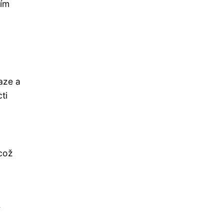
vím
aze a
ti
 což