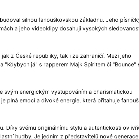
 vybudoval silnou fanouškovskou základnu. Jeho písničk
mách a jeho videoklipy dosahují vysokých sledovanost
 jak z České republiky, tak i ze zahraničí. Mezi jeho
ka "Kdybych já" s rapperem Majk Spiritem či "Bounce" 
áže svým energickým vystupováním a charismatickou
je plná emocí a divoké energie, která přitahuje fanou
u. Díky svému originálnímu stylu a autentickosti ovlivň
vlastní hudby. Je jedním z představitelů nové generace