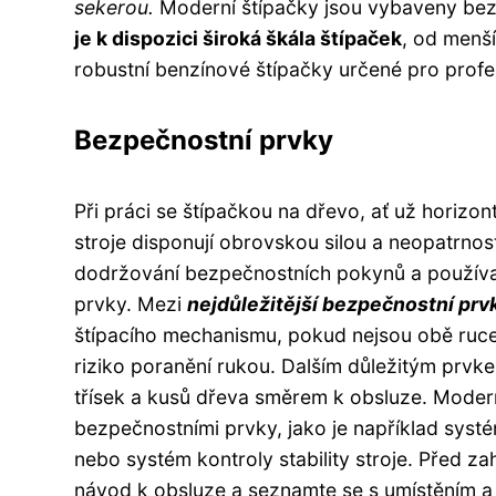
sekerou.
Moderní štípačky jsou vybaveny bezpe
je k dispozici široká škála štípaček
, od menš
robustní benzínové štípačky určené pro profe
Bezpečnostní prvky
Při práci se štípačkou na dřevo, ať už horizon
stroje disponují obrovskou silou a neopatrno
dodržování bezpečnostních pokynů a použív
prvky. Mezi
nejdůležitější bezpečnostní prv
štípacího mechanismu, pokud nejsou obě ruc
riziko poranění rukou. Dalším důležitým prvk
třísek a kusů dřeva směrem k obsluze. Moder
bezpečnostními prvky, jako je například syst
nebo systém kontroly stability stroje. Před z
návod k obsluze a seznamte se s umístěním a