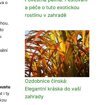
eva o
a péče o tuto exotickou
rostlinu v zahradě
uhou.
to
u.
mální
Ozdobnice čínská:
oustu
Elegantní kráska do vaší
t i ty
zahrady
žkou