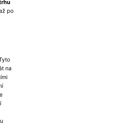
trhu
 až po
 Tyto
át na
ími
ní
e
í
ru