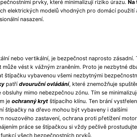
čnostními prvky, které minimalizují riziko úrazu.
Na 
ích elektrických modelů vhodných pro domácí použití
sionální nasazení.
tální nebo vertikální, je bezpečnost naprosto zásadní.
st může vést k vážným zraněním. Proto je nezbytné db
at štípačku vybavenou všemi nezbytnými bezpečnostn
ky
patří
dvouruční ovládání
, které znemožňuje spuště
e obsluhy mimo nebezpečnou zónu. Tím se minimalizuj
em je
ochranný kryt
štípacího klínu. Ten brání vystřelen
ní štípačky na dřevo mohou být vybaveny i dalšími
ém nouzového zastavení, ochrana proti přetížení moto
ahájením práce se štípačkou si vždy pečlivě prostudujte
 funkcí všech bezpečnostních prvků.