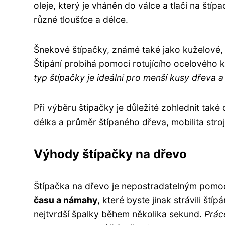
oleje, který je vháněn do válce a tlačí na ští
různé tloušťce a délce.
Šnekové štípačky, známé také jako kuželové,
Štípání probíhá pomocí rotujícího ocelového 
typ štípačky je ideální pro menší kusy dřeva a 
Při výběru štípačky je důležité zohlednit také da
délka a průměr štípaného dřeva, mobilita stro
Výhody štípačky na dřevo
Štípačka na dřevo je nepostradatelným pomo
času a námahy
, které byste jinak strávili ští
nejtvrdší špalky během několika sekund.
Prác