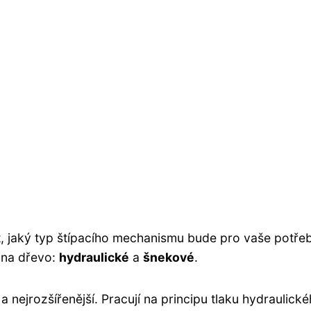
it, jaký typ štípacího mechanismu bude pro vaše potře
k na dřevo:
hydraulické
a
šnekové
.
a nejrozšířenější. Pracují na principu tlaku hydraulick