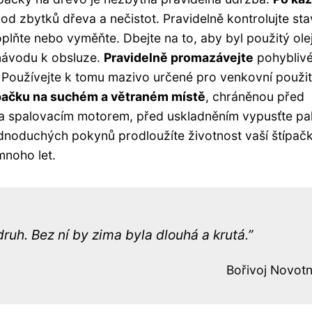
 od zbytků dřeva a nečistot. Pravidelně kontrolujte sta
plňte nebo vyměňte. Dbejte na to, aby byl použitý ole
 návodu k obsluze.
Pravidelně promazávejte
pohyblivé
ty. Používejte k tomu mazivo určené pro venkovní použit
ípačku na suchém a větraném místě
, chráněnou před
a spalovacím motorem, před uskladněním vypusťte pal
dnoduchých pokynů prodloužíte životnost vaší štípač
mnoho let.
druh. Bez ní by zima byla dlouhá a krutá.
Bořivoj Novot