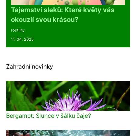
Tajemství sleků: Které květy vás
okouzlí svou krásou?
rostliny
11. 04. 2025
Zahradní novinky
Bergamot: Slunce v šálku čaje?