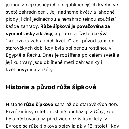
jednou z nejkrásnějších a nejoblíbenějších květin ve
světě zahradničení. Její nádherné květy a lahodné
plody ji činí jedinečnou a nenahraditelnou součástí
každé zahrady.
Růže šípková je považována za
symbol lásky a krásy
, a proto se často nazývá
"královnou zahradních květin". Její původ sahá do
starověkých dob, kdy byla oblíbenou rostlinou v
Egyptě a Řecku. Dnes je rozšířena po celém světě a
její kultivary jsou oblíbené mezi zahradníky i
květinovými aranžéry.
Historie a původ růže šípkové
Historie
růže šípkové
sahá až do starověkých dob.
První zmínky o této rostlině pocházejí z
Číny
, kde
byla pěstována již před více než 5 tisíci lety. V
Evropě se růže šípková objevila až v 18. století, kdy