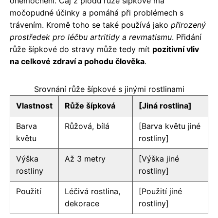
onemocnění. Čaj z plodů růže šípkové má
močopudné účinky a pomáhá při problémech s
trávením. Kromě toho se také používá jako
přirozený
prostředek pro léčbu artritidy a revmatismu
. Přidání
růže šípkové do stravy může tedy mít
pozitivní vliv
na celkové zdraví a pohodu člověka
.
Srovnání růže šípkové s jinými rostlinami
Vlastnost
Růže šípková
[Jiná rostlina]
Barva
Růžová, bílá
[Barva květu jiné
květu
rostliny]
Výška
Až 3 metry
[Výška jiné
rostliny
rostliny]
Použití
Léčivá rostlina,
[Použití jiné
dekorace
rostliny]