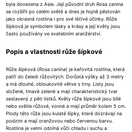
byla dovezena z Asie. Její původní druh
Rosa canina
se rozšířil po celém světě a dnes je hojně pěstován
jako okrasná rostlina i pro své léčivé účinky. Růže
šípková je symbolem lásky a krásy a její květy jsou
často používány ve svatebním aranžérství.
Popis a vlastnosti růže šípkové
Růže šípková (
Rosa canina
) je keřovitá rostlina, která
patří do čeledi růžovitých. Dorůstá výšky až 3 metry
a má dlouhé, obloukovité větve s trny. Listy jsou
složené, tmavě zelené a mají charakteristický tvar
sestavený z pěti lístků. Květy růže šípkové jsou bílé
nebo světle růžové, vonné a mají průměr kolem 5 cm.
Plody této růže jsou kulaté šípky, které dozrávají na
podzim a mají oranžovou nebo červenou barvu.
Rostlina je velmi odolná vůči chladu i suchu a