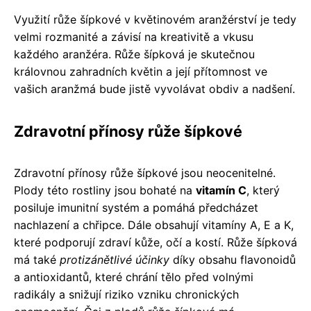
Využití růže šípkové v květinovém aranžérství je tedy
velmi rozmanité a závisí na kreativitě a vkusu
každého aranžéra. Růže šípková je skutečnou
královnou zahradních květin a její přítomnost ve
vašich aranžmá bude jistě vyvolávat obdiv a nadšení.
Zdravotní přínosy růže šípkové
Zdravotní přínosy růže šípkové jsou neocenitelné.
Plody této rostliny jsou bohaté na
vitamín C
, který
posiluje imunitní systém a pomáhá předcházet
nachlazení a chřipce. Dále obsahují vitamíny A, E a K,
které podporují zdraví kůže, očí a kostí. Růže šípková
má také
protizánětlivé účinky
díky obsahu flavonoidů
a antioxidantů, které chrání tělo před volnými
radikály a snižují riziko vzniku chronických