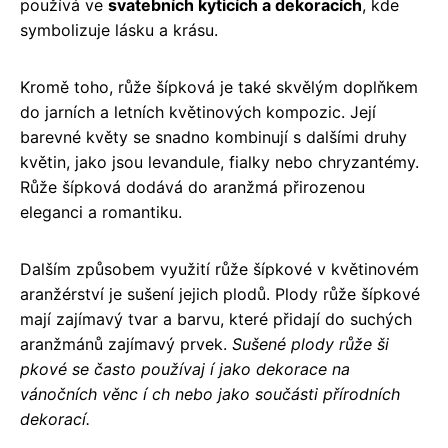
používá ve
svatebních kyticích a dekoracích
, kde
symbolizuje lásku a krásu.
Kromě toho, růže šípková je také skvělým doplňkem
do jarních a letních květinových kompozic. Její
barevné květy se snadno kombinují s dalšími druhy
květin, jako jsou levandule, fialky nebo chryzantémy.
Růže šípková dodává do aranžmá přirozenou
eleganci a romantiku.
Dalším způsobem využití růže šípkové v květinovém
aranžérství je sušení jejich plodů. Plody růže šípkové
mají zajímavý tvar a barvu, které přidají do suchých
aranžmánů zajímavý prvek.
Sušené plody růže ši
pkové se často používaj í jako dekorace na
vánočních věnc í ch nebo jako součásti přírodních
dekorací.