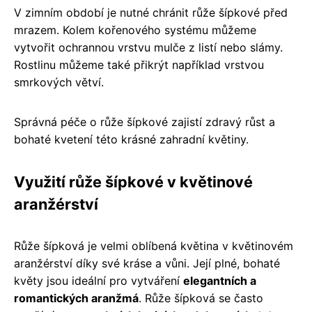
V zimním období je nutné chránit růže šípkové před
mrazem. Kolem kořenového systému můžeme
vytvořit ochrannou vrstvu mulče z listí nebo slámy.
Rostlinu můžeme také přikrýt například vrstvou
smrkových větví.
Správná péče o růže šípkové zajistí zdravý růst a
bohaté kvetení této krásné zahradní květiny.
Využití růže šípkové v květinové
aranžérství
Růže šípková je velmi oblíbená květina v květinovém
aranžérství díky své kráse a vůni. Její plné, bohaté
květy jsou ideální pro vytváření
elegantních a
romantických aranžmá
. Růže šípková se často