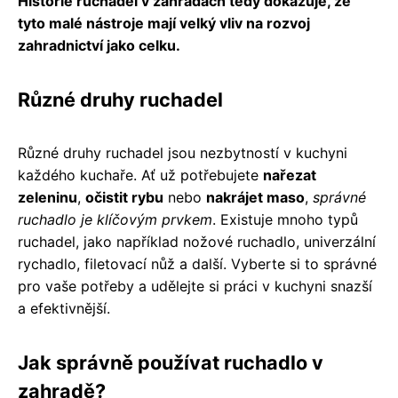
Historie ruchadel v zahradách tedy dokazuje, že
tyto malé nástroje mají velký vliv na rozvoj
zahradnictví jako celku.
Různé druhy ruchadel
Různé druhy ruchadel jsou nezbytností v kuchyni
každého kuchaře. Ať už potřebujete
nařezat
zeleninu
,
očistit rybu
nebo
nakrájet maso
,
správné
ruchadlo je klíčovým prvkem
. Existuje mnoho typů
ruchadel, jako například nožové ruchadlo, univerzální
rychadlo, filetovací nůž a další. Vyberte si to správné
pro vaše potřeby a udělejte si práci v kuchyni snazší
a efektivnější.
Jak správně používat ruchadlo v
zahradě?