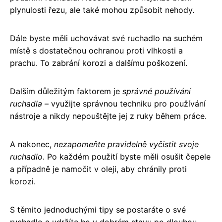
plynulosti řezu, ale také mohou způsobit nehody.
Dále byste měli uchovávat své ruchadlo na suchém
místě s dostatečnou ochranou proti vlhkosti a
prachu. To zabrání korozi a dalšímu poškození.
Dalším důležitým faktorem je
správné používání
ruchadla
– využijte správnou techniku pro používání
nástroje a nikdy nepouštějte jej z ruky během práce.
A nakonec,
nezapomeňte pravidelně vyčistit svoje
ruchadlo
. Po každém použití byste měli osušit čepele
a případně je namočit v oleji, aby chránily proti
korozi.
S těmito jednoduchými tipy se postaráte o své
ruchadlo a udržíte ho v dobrém stavu po dlouhou