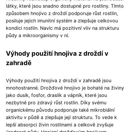
látky, které jsou snadno dostupné pro rostliny. Tímto
způsobem hnojivo z droždí podporuje růst rostlin,
posiluje jejich imunitní systém a zlepšuje celkovou
kondici rostlin. Navíc má pozitivní vliv na strukturu
půdy a mikroorganismy v ní.
Výhody použití hnojiva z droždí v
zahradě
Výhody použití hnojiva z droždí v zahradě jsou
mnohostranné. Drožďové hnojivo je bohaté na živiny
jako dusík, fosfor, draslík a vápník, které jsou
nezbytné pro zdravý růst rostlin. Díky svému
organickému původu podporuje také mikrobiální
aktivitu v půdě a zlepšuje její strukturu. To vede k
lepší absorpci živin rostlinami a celkově zvyšuje
úrodnost půdy. Hnojení drožďovým hnojivem