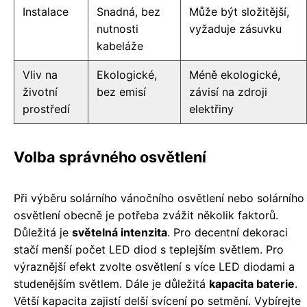
Instalace
Snadná, bez
Může být složitější,
nutnosti
vyžaduje zásuvku
kabeláže
Vliv na
Ekologické,
Méně ekologické,
životní
bez emisí
závisí na zdroji
prostředí
elektřiny
Volba správného osvětlení
Při výběru solárního vánočního osvětlení nebo solárního
osvětlení obecně je potřeba zvážit několik faktorů.
Důležitá je
světelná intenzita
. Pro decentní dekoraci
stačí menší počet LED diod s teplejším světlem. Pro
výraznější efekt zvolte osvětlení s více LED diodami a
studenějším světlem. Dále je důležitá
kapacita baterie
.
Větší kapacita zajistí delší svícení po setmění. Vybírejte