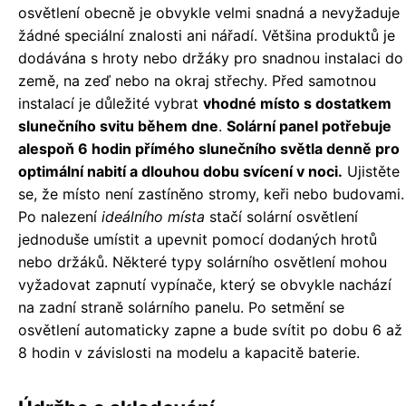
osvětlení obecně je obvykle velmi snadná a nevyžaduje
žádné speciální znalosti ani nářadí. Většina produktů je
dodávána s hroty nebo držáky pro snadnou instalaci do
země, na zeď nebo na okraj střechy. Před samotnou
instalací je důležité vybrat
vhodné místo s dostatkem
slunečního svitu během dne
.
Solární panel potřebuje
alespoň 6 hodin přímého slunečního světla denně pro
optimální nabití a dlouhou dobu svícení v noci.
Ujistěte
se, že místo není zastíněno stromy, keři nebo budovami.
Po nalezení
ideálního místa
stačí solární osvětlení
jednoduše umístit a upevnit pomocí dodaných hrotů
nebo držáků. Některé typy solárního osvětlení mohou
vyžadovat zapnutí vypínače, který se obvykle nachází
na zadní straně solárního panelu. Po setmění se
osvětlení automaticky zapne a bude svítit po dobu 6 až
8 hodin v závislosti na modelu a kapacitě baterie.