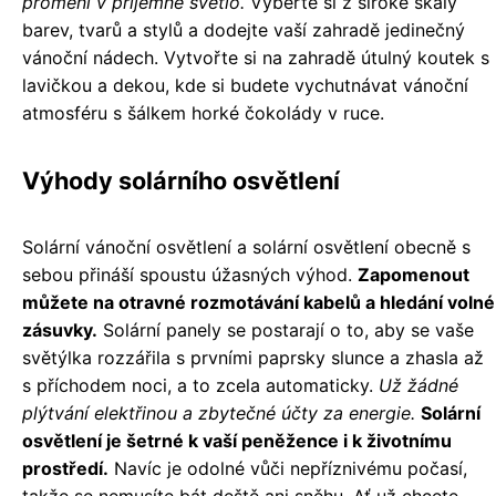
promění v příjemné světlo.
Vyberte si z široké škály
barev, tvarů a stylů a dodejte vaší zahradě jedinečný
vánoční nádech. Vytvořte si na zahradě útulný koutek s
lavičkou a dekou, kde si budete vychutnávat vánoční
atmosféru s šálkem horké čokolády v ruce.
Výhody solárního osvětlení
Solární vánoční osvětlení a solární osvětlení obecně s
sebou přináší spoustu úžasných výhod.
Zapomenout
můžete na otravné rozmotávání kabelů a hledání volné
zásuvky.
Solární panely se postarají o to, aby se vaše
světýlka rozzářila s prvními paprsky slunce a zhasla až
s příchodem noci, a to zcela automaticky.
Už žádné
plýtvání elektřinou a zbytečné účty za energie.
Solární
osvětlení je šetrné k vaší peněžence i k životnímu
prostředí.
Navíc je odolné vůči nepříznivému počasí,