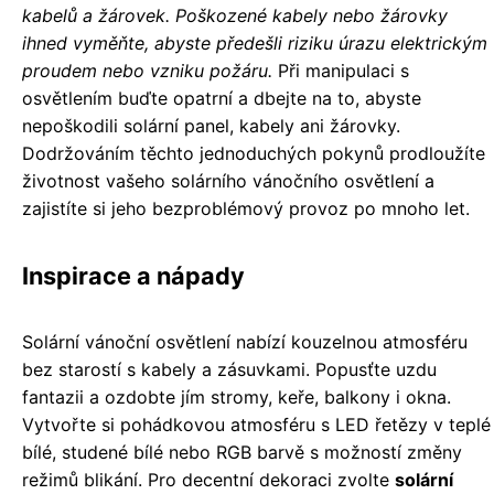
kabelů a žárovek. Poškozené kabely nebo žárovky
ihned vyměňte, abyste předešli riziku úrazu elektrickým
proudem nebo vzniku požáru.
Při manipulaci s
osvětlením buďte opatrní a dbejte na to, abyste
nepoškodili solární panel, kabely ani žárovky.
Dodržováním těchto jednoduchých pokynů prodloužíte
životnost vašeho solárního vánočního osvětlení a
zajistíte si jeho bezproblémový provoz po mnoho let.
Inspirace a nápady
Solární vánoční osvětlení nabízí kouzelnou atmosféru
bez starostí s kabely a zásuvkami. Popusťte uzdu
fantazii a ozdobte jím stromy, keře, balkony i okna.
Vytvořte si pohádkovou atmosféru s LED řetězy v teplé
bílé, studené bílé nebo RGB barvě s možností změny
režimů blikání. Pro decentní dekoraci zvolte
solární