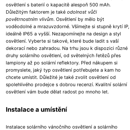
osvětlení s baterií o kapacitě alespoň 500 mAh.
Důležitým faktorem je také
odolnost vůči
povětrnostním vlivům
. Osvětlení by mělo být
voděodolné a mrazuvzdorné. Všímejte si stupně krytí IP,
ideálně IP65 a vyšší. Nezapomínejte na design a styl
osvětlení. Vyberte si takové, které bude ladit s vaší
dekorací nebo zahradou. Na trhu jsou k dispozici různé
druhy solárního osvětlení, od světelných řetězů přes
lampiony až po solární reflektory. Před nákupem si
promyslete, jaký typ osvětlení potřebujete a kam ho
chcete umístit. Důležité je také zvolit osvětlení od
spolehlivého prodejce s dobrou recenzí. Kvalitní solární
osvětlení vám bude dělat radost po mnoho let.
Instalace a umístění
Instalace solárního vánočního osvětlení a solárního