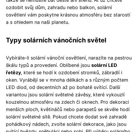
takže se nemusíte bát deště ani sněhu. Ať už chcete
ozdobit svůj dům, zahradu nebo balkon, solární
osvětlení vám poskytne krásnou atmosféru bez starostí
a s ohledem na naši planetu.
Typy solárních vánočních světel
Vybíráte-li solární vánoční osvětlení, narazíte na pestrou
škálu typů a provedení. Oblíbené jsou
solární LED
řetězy
, které se hodí k ozdobení stromků, zábradlí i
oken. Vyrábějí se v mnoha délkách a s různým počtem
LED diod, od decentních až po bohatě svítící. Další
variantou jsou solární světelné závěsy, které vykouzlí
kouzelnou atmosféru na zdech či oknech. Pro dekoraci
menších ploch, květináčů nebo parapetů se skvěle hodí
solární světelné sítě. Pokud chcete dodat své zahradě
pohádkový nádech, zvolte solární dekorace, jako jsou
svítící hvězdy, sněhuláci nebo sobi. Při výběru solárního