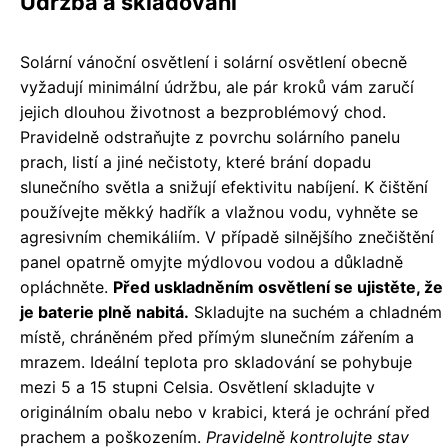
Údržba a skladování
Solární vánoční osvětlení i solární osvětlení obecně
vyžadují minimální údržbu, ale pár kroků vám zaručí
jejich dlouhou životnost a bezproblémový chod.
Pravidelně odstraňujte z povrchu solárního panelu
prach, listí a jiné nečistoty, které brání dopadu
slunečního světla a snižují efektivitu nabíjení. K čištění
používejte měkký hadřík a vlažnou vodu, vyhněte se
agresivním chemikáliím. V případě silnějšího znečištění
panel opatrně omyjte mýdlovou vodou a důkladně
opláchněte.
Před uskladněním osvětlení se ujistěte, že
je baterie plně nabitá.
Skladujte na suchém a chladném
místě, chráněném před přímým slunečním zářením a
mrazem. Ideální teplota pro skladování se pohybuje
mezi 5 a 15 stupni Celsia. Osvětlení skladujte v
originálním obalu nebo v krabici, která je ochrání před
prachem a poškozením.
Pravidelně kontrolujte stav