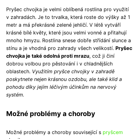
Pryšec chvojka je velmi oblíbená rostlina pro využití
v zahradách. Je to trvalka, která roste do výšky až 1
metr a má překrásné zelené jehličí. V létě vytváří
krásné bílé květy, které jsou velmi vonné a přitahují
mnoho hmyzu. Rostlina snese dobře střídání slunce a
stínu a je vhodná pro zahrady všech velikostí.
Pryšec
chvojka je také odolná proti mrazu
, což ji činí
dobrou volbou pro pěstování i v chladnějších
oblastech.
Využitím pryšce chvojky v zahradě
poskytnete nejen krásnou ozdobu, ale také klid a
pohodu díky jejím léčivým účinkům na nervový
systém.
Možné problémy a choroby
Možné problémy a choroby související s
pryšcem