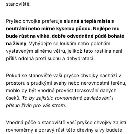
stanoviště.
Pryšec chvojka preferuje
slunná a teplá místa s
neutrální nebo mírně kyselou půdou. Nejlépe mu
bude růst na vlhké, dobře odvodněné půdě bohaté
na živiny
. Vyhýbejte se loukám nebo polohám
vystaveným silnému větru, jelikož tato rostlina není
příliš odolná proti suchu a dehydrataci.
Pokud se stanoviště vaší pryšce chvojky nachází v
prostoru s prudkými svahy nebo nerovnostmi terénu,
mohlo by být vhodné provést terasování daných
úseků.
To by zajistilo rovnoměrné zavlažování i
přísun živin pro váš strom.
Vhodná péče o stanoviště vaší pryšce chvojky zajistí
rovnoměrný a zdravý růst této dřeviny a vy budete