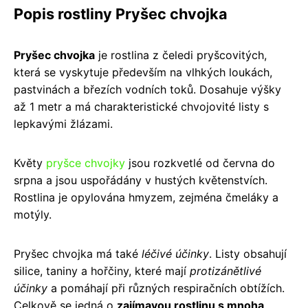
Popis rostliny Pryšec chvojka
Pryšec chvojka
je rostlina z čeledi pryšcovitých,
která se vyskytuje především na vlhkých loukách,
pastvinách a březích vodních toků. Dosahuje výšky
až 1 metr a má charakteristické chvojovité listy s
lepkavými žlázami.
Květy
pryšce chvojky
jsou rozkvetlé od června do
srpna a jsou uspořádány v hustých květenstvích.
Rostlina je opylována hmyzem, zejména čmeláky a
motýly.
Pryšec chvojka má také
léčivé účinky
. Listy obsahují
silice, taniny a hořčiny, které mají
protizánětlivé
účinky
a pomáhají při různých respiračních obtížích.
Celkově se jedná o
zajímavou rostlinu s mnoha