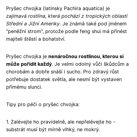
Pryšec chvojka (latinsky Pachira aquatica) je
zajímavá rostlina, která pochází z tropických oblastí
Střední a Jižní Ameriky
. Je známá také pod jménem
"peněžní strom", protože podle feng shui má přinést
majiteli štěstí a bohatství.
Pryšec chvojka je
nenáročnou rostlinou, kterou si
může pořídit každý
. Je velmi odolný vůči škůdcům a
chorobám a dobře snáší i sucho. Pro zdravý růst
potřebuje dostatek světla, ale nesmí být vystaven
přímému slunci.
Tipy pro péči o pryšec chvojka:
1. Zalévejte ho pravidelně, ale nepřelévejte ho -
substrát musí být mírně vlhký, ne mokrý.