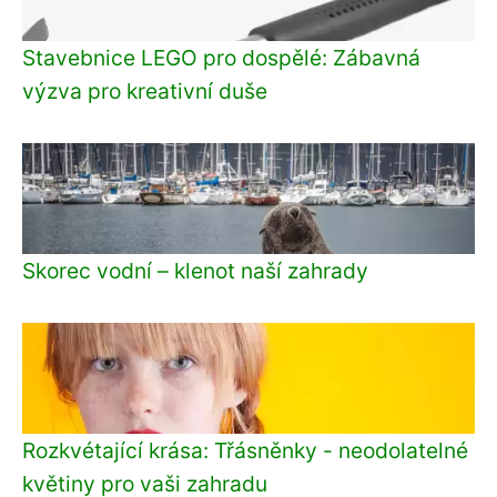
Stavebnice LEGO pro dospělé: Zábavná
výzva pro kreativní duše
Skorec vodní – klenot naší zahrady
Rozkvétající krása: Třásněnky - neodolatelné
květiny pro vaši zahradu