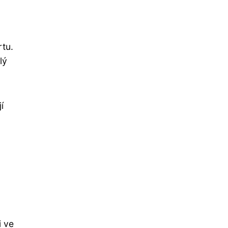
rtu.
lý
í
i ve