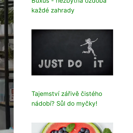
Buxus - nezbytná ozdoba
každé zahrady
Tajemství zářivě čistého
nádobí? Sůl do myčky!