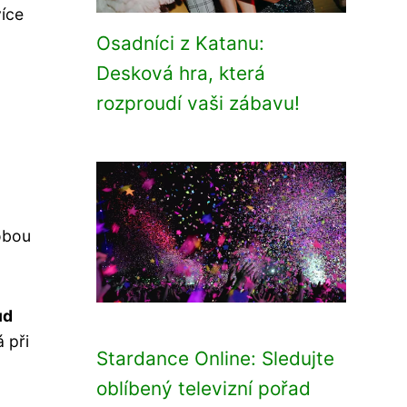
více
Osadníci z Katanu:
Desková hra, která
rozproudí vaši zábavu!
 obou
ůd
 při
Stardance Online: Sledujte
oblíbený televizní pořad