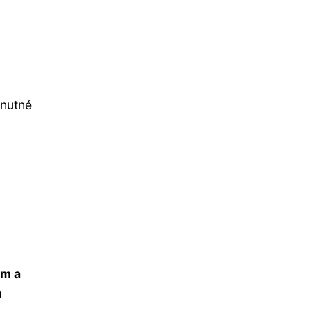
 nutné
ým a
a