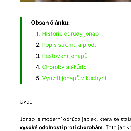
Obsah článku:
Historie odrůdy jonap
Popis stromu a plodu
Pěstování jonapů
Choroby a škůdci
Využití jonapů v kuchyni
Úvod
Jonap je moderní odrůda jablek, která se stala 
vysoké odolnosti proti chorobám
. Toto jablk