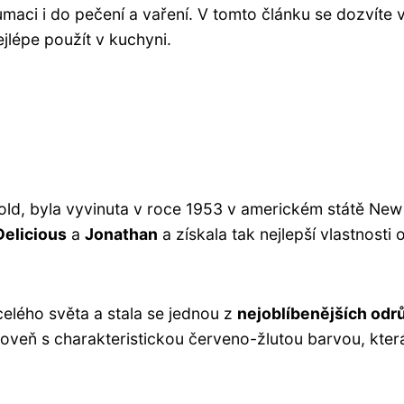
maci i do pečení a vaření. V tomto článku se dozvíte 
jlépe použít v kuchyni.
ld, byla vyvinuta v roce 1953 v americkém státě New
Delicious
a
Jonathan
a získala tak nejlepší vlastnosti
celého světa a stala se jednou z
nejoblíbenějších odr
roveň s charakteristickou červeno-žlutou barvou, která