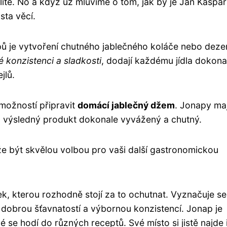
litě. No a když už mluvíme o tom, jak by je Jan Kašpar
sta věcí.
pů je vytvoření chutného jablečného koláče nebo deze
 konzistenci a sladkosti
, dodají každému jídla dokona
jlů.
 možností připravit
domácí jablečný džem
. Jonapy maj
l výsledný produkt dokonale vyvážený a chutný.
ůže být skvělou volbou pro vaši další gastronomickou
ek, kterou rozhodně stojí za to ochutnat. Vyznačuje se
ké dobrou šťavnatostí a výbornou konzistencí. Jonap je
 se hodí do různých receptů. Své místo si jistě najde 