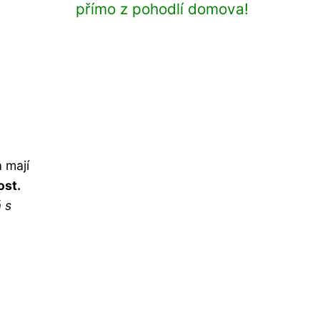
přímo z pohodlí domova!
 mají
ost.
 s