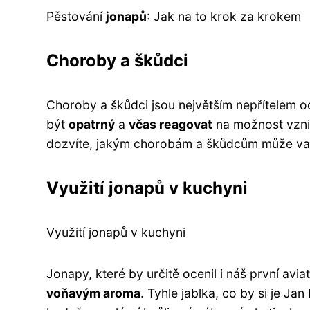
Pěstování
jonapů
: Jak na to krok za krokem
Choroby a škůdci
Choroby a škůdci jsou největším nepřítelem od
být
opatrný
a
včas reagovat
na možnost vzn
dozvíte, jakým chorobám a škůdcům může vaše 
Využití jonapů v kuchyni
Využití jonapů v kuchyni
Jonapy, které by určitě ocenil i náš první avia
voňavým aroma
. Tyhle jablka, co by si je Ja