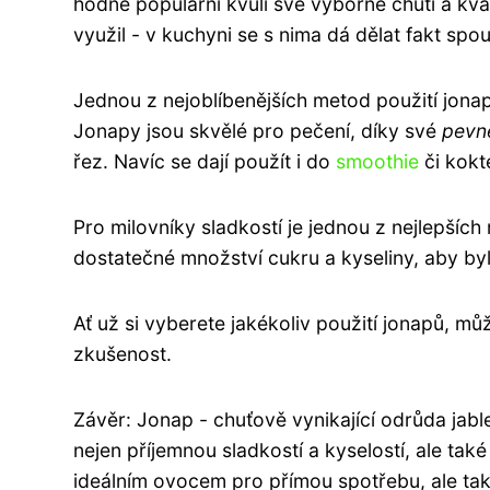
hodně populární kvůli své výborné chuti a kva
využil - v kuchyni se s nima dá dělat fakt spou
Jednou z nejoblíbenějších metod použití jona
Jonapy jsou skvělé pro pečení, díky své
pevné
řez. Navíc se dají použít i do
smoothie
či kokte
Pro milovníky sladkostí je jednou z nejlepších
dostatečné množství cukru a kyseliny, aby by
Ať už si vyberete jakékoliv použití jonapů, m
zkušenost.
Závěr: Jonap - chuťově vynikající odrůda jabl
nejen příjemnou sladkostí a kyselostí, ale ta
ideálním ovocem pro přímou spotřebu, ale také