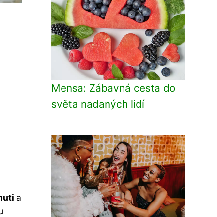
Mensa: Zábavná cesta do
světa nadaných lidí
huti
a
u