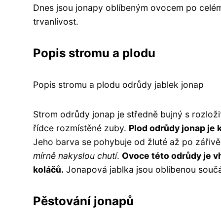
Dnes jsou jonapy oblíbeným ovocem po celém s
trvanlivost.
Popis stromu a plodu
Popis stromu a plodu odrůdy jablek jonap
Strom odrůdy jonap je středně bujný s rozloži
řídce rozmístěné zuby.
Plod odrůdy jonap je 
Jeho barva se pohybuje od žluté až po zářiv
mírně nakyslou chutí
.
Ovoce této odrůdy je v
koláčů.
Jonapová jablka jsou oblíbenou součás
Pěstování jonapů