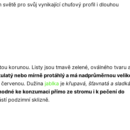
větě pro svůj vynikající chuťový profil i dlouhou
tou korunou. Listy jsou tmavě zelené, oválného tvaru a
kulatý nebo mírně protáhlý a má nadprůměrnou velik
ě červenou. Dužina
jablka
je
křupavá, šťavnatá a sladká
hodné ke konzumaci přímo ze stromu i k pečení do
tí podzimní sklizně.