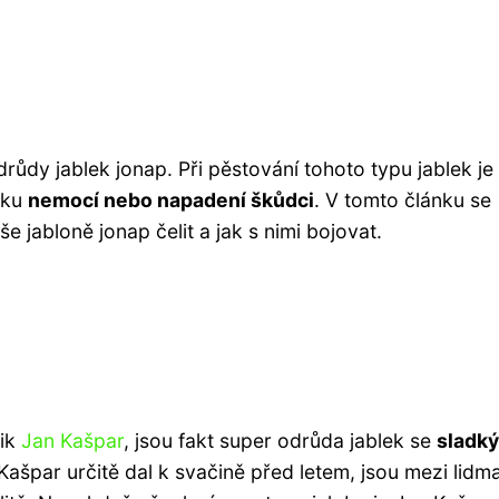
růdy jablek jonap. Při pěstování tohoto typu jablek je
iku
nemocí nebo napadení škůdci
. V tomto článku se
jabloně jonap čelit a jak s nimi bojovat.
tik
Jan Kašpar
, jsou fakt super odrůda jablek se
sladk
n Kašpar určitě dal k svačině před letem, jsou mezi lidm