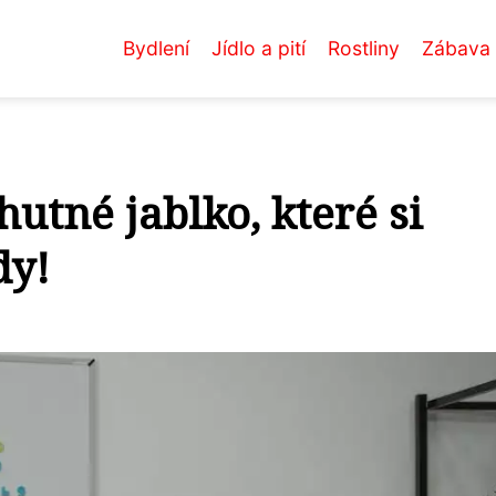
Bydlení
Jídlo a pití
Rostliny
Zábava
hutné jablko, které si
dy!