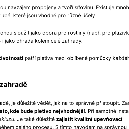
sou navzájem propojeny a tvoří síťovinu. Existuje mno
rubé, které jsou vhodné pro různé účely.
ohou sloužit jako opora pro rostliny (např. pro plazivk
 i jako ohrada kolem celé zahrady.
ivotnosti
patří pletiva mezi oblíbené pomůcky každé
 zahradě
adě, je důležité vědět, jak na to správně přistoupit. Z
ísto, kde bude pletivo nejvhodnější
. Při samotné insta
skluzu
. Je také důležité
zajistit kvalitní upevňovací
během celého procesu. S tímto návodem na správnou