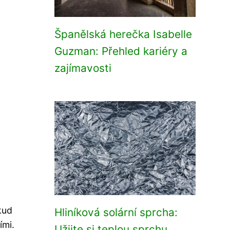
Španělská herečka Isabelle
Guzman: Přehled kariéry a
zajímavosti
kud
Hliníková solární sprcha:
ími.
Užijte si teplou sprchu