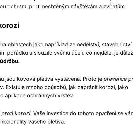
alou ochranu proti nechtěným návštěvám a zvířatům.
korozi
oha oblastech jako například zemědělství, stavebnictv
m pořádku a sloužilo svému účelu co nejdéle, je důlež
údržbu
.
mu jsou kovová pletiva vystavena. Proto je
prevence pr
iv. Existuje mnoho způsobů, jak zabránit korozi, jako
o aplikace ochranných vrstev.
 proti korozi
. Vaše investice do tohoto opatření se vá
unkcionality vašeho pletiva.