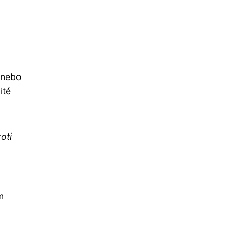
í nebo
ité
oti
m