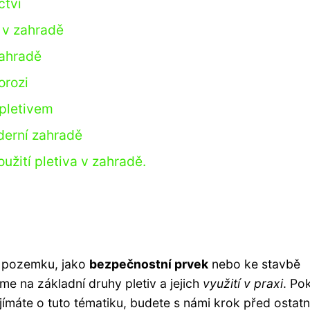
ctví
í v zahradě
zahradě
orozi
 pletivem
oderní zahradě
užití pletiva v zahradě.
ní pozemku, jako
bezpečnostní prvek
nebo ke stavbě
me na základní druhy pletiv a jejich
využití v praxi
. Po
jímáte o tuto tématiku, budete s námi krok před ostatn