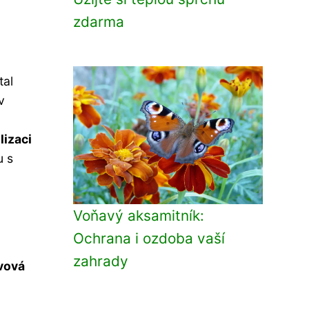
zdarma
tal
v
lizaci
u s
Voňavý aksamitník:
Ochrana i ozdoba vaší
zahrady
vová