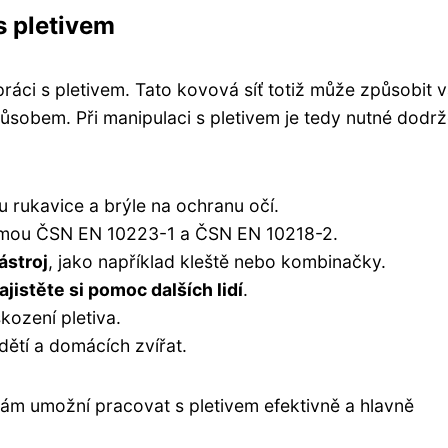
s pletivem
práci s pletivem. Tato kovová síť totiž může způsobit 
ůsobem. Při manipulaci s pletivem je tedy nutné dodr
ou rukavice a brýle na ochranu očí.
normou ČSN EN 10223-1 a ČSN EN 10218-2.
ástroj
, jako například kleště nebo kombinačky.
ajistěte si pomoc dalších lidí
.
kození pletiva.
dětí a domácích zvířat.
ám umožní pracovat s pletivem efektivně a hlavně