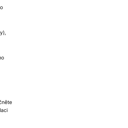
ho
y),
ho
ačněte
laci