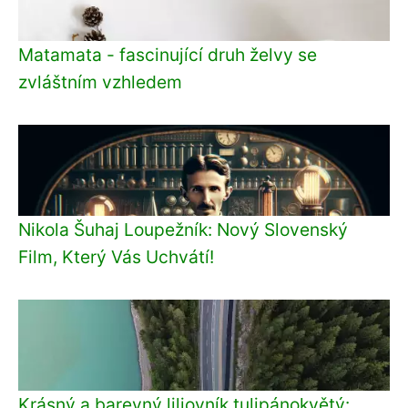
Matamata - fascinující druh želvy se
zvláštním vzhledem
Nikola Šuhaj Loupežník: Nový Slovenský
Film, Který Vás Uchvátí!
Krásný a barevný liliovník tulipánokvětý: