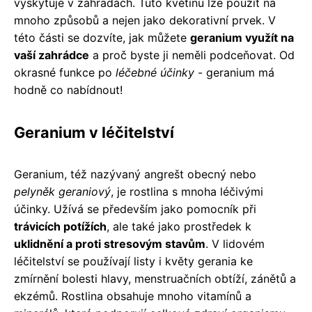
vyskytuje v zahradách. Tuto květinu lze použít na
mnoho způsobů a nejen jako dekorativní prvek. V
této části se dozvíte, jak můžete
geranium využít na
vaší zahrádce
a proč byste ji neměli podceňovat. Od
okrasné funkce po
léčebné účinky
- geranium má
hodně co nabídnout!
Geranium v léčitelství
Geranium, též nazývaný angrešt obecný nebo
pelyněk geraniový
, je rostlina s mnoha léčivými
účinky. Užívá se především jako pomocník při
trávicích potížích
, ale také jako prostředek k
uklidnění a proti stresovým stavům
. V lidovém
léčitelství se používají listy i květy gerania ke
zmírnění bolesti hlavy, menstruačních obtíží, zánětů a
ekzémů. Rostlina obsahuje mnoho vitamínů a